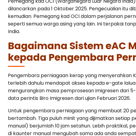
Pemegang kad OCI (Warganegara Luar Negara India) d
dilancarkan pada 1 Oktober 2025. Pengecualian itu di
kemudian. Pemegang kad OCI dalam perjalanan per
seperti semua warga asing yang lain. Ini terpakai 
India.
Bagaimana Sistem eAC 
kepada Pengembara Per
Pengembara perniagaan kerap yang menyerahkan Kad
terlebih dahulu mendapat akses kepada e-gate laluan
mengurangkan masa pemprosesan imigresen dari 5-6 
data perintis Biro Imigresen dari ujian Februari 2026.
Untuk pengembara perniagaan yang membuat 20 perja
bertambah. Tiga puluh minit yang dijimatkan setiap 
manual) berjumlah 10 jam setahun. Lebih praktikal, p
di kaunter manual mengubah sama ada anda sempat