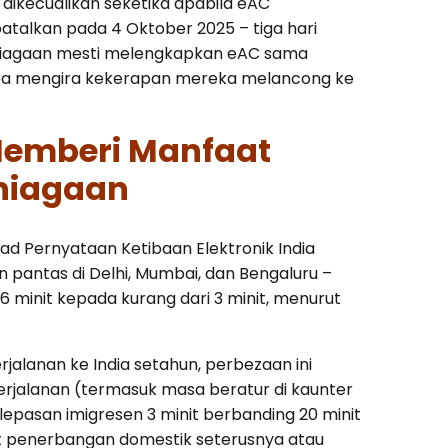
ikecualikan seketika apabila eAC
batalkan pada 4 Oktober 2025 – tiga hari
niagaan mesti melengkapkan eAC sama
tanpa mengira kekerapan mereka melancong ke
Memberi Manfaat
niagaan
 Pernyataan Ketibaan Elektronik India
 pantas di Delhi, Mumbai, dan Bengaluru –
minit kepada kurang dari 3 minit, menurut
lanan ke India setahun, perbezaan ini
perjalanan (termasuk masa beratur di kaunter
elepasan imigresen 3 minit berbanding 20 minit
 penerbangan domestik seterusnya atau