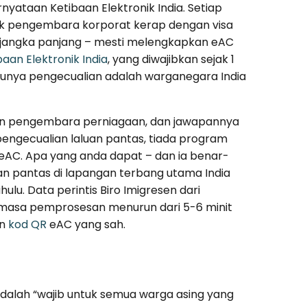
nyataan Ketibaan Elektronik India. Setiap
uk pengembara korporat kerap dengan visa
ja jangka panjang – mesti melengkapkan eAC
aan Elektronik India
, yang diwajibkan sejak 1
satunya pengecualian adalah warganegara India
angan pengembara perniagaan, dan jawapannya
pengecualian laluan pantas, tiada program
C. Apa yang anda dapat – dan ia benar-
an pantas di lapangan terbang utama India
lu. Data perintis Biro Imigresen dari
 masa pemprosesan menurun dari 5-6 minit
an
kod QR
eAC yang sah.
dalah “wajib untuk semua warga asing yang