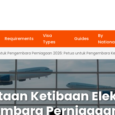
Visa
By
Requirements
Guides
Types
National
 untuk Pengembara Perniagaan 2026: Petua untuk Pengembara K
aan Ketibaan Elek
mbara Perniagaan