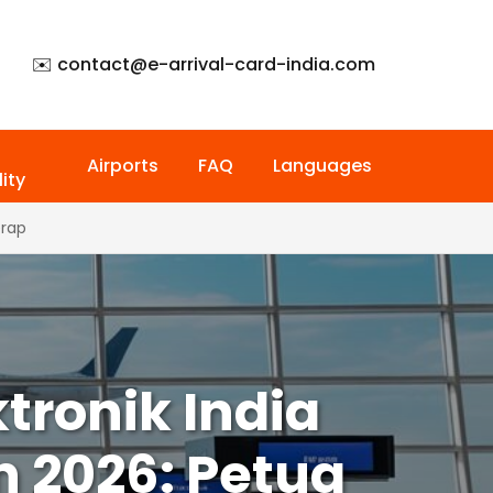
✉️ contact@
e-arrival-card-india.com
Airports
FAQ
Languages
ity
erap
tronik India
 2026: Petua