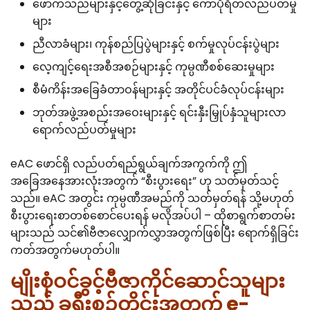
ဖောက်သည်များနှင့်တွေ့ဆုံခြင်းနှင့် ကော်ပိုရိတ်လည်ပတ်မှု
များ
ညီလာခံများ၊ ကုန်စည်ပြပွဲများနှင့် စက်မှုလုပ်ငန်းပွဲများ
လေ့ကျင့်ရေးအစီအစဉ်များနှင့် ကုမ္ပဏီစစ်ဆေးမှုများ
စီမံကိန်းအခြေခံတာဝန်များနှင့် အတိုင်ပင်ခံလုပ်ငန်းများ
ဘုတ်အဖွဲ့အစည်းအဝေးများနှင့် ရင်းနှီးမြှုပ်နှံသူများလာ
ရောက်လည်ပတ်မှုများ
eAC ဖောင်ရှိ လည်ပတ်ရည်ရွယ်ချက်အကွက်ကို ဤ
အခြေအနေအားလုံးအတွက် “စီးပွားရေး” ဟု သတ်မှတ်သင့်
သည်။ eAC အတွင်း ကုမ္ပဏီအမည်ကို သတ်မှတ်ရန် သို့မဟုတ်
စီးပွားရေးစာတစ်စောင်ပေးရန် မလိုအပ်ပါ – ထိုစာရွက်စာတမ်း
များသည် သင်၏ဗီဇာလျှောက်လွှာအတွက်ဖြစ်ပြီး ရောက်ရှိခြင်း
ကတ်အတွက်မဟုတ်ပါ။
မျိုးစုံဝင်ခွင့်ဗီဇာကိုင်ဆောင်သူများ
သည် ခရီးစဉ်တိုင်းအတွက် e-