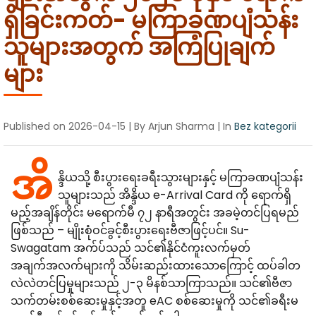
Canada
Error Correction
ရှိခြင်းကတ်- မကြာခဏပျံသန်း
Languages
Bangalore
EU Citizens
သူများအတွက် အကြံပြုချက်
Missed Deadline
များ
NRI Guide
Published on
2026-04-15
| By Arjun Sharma
| In
Bez kategorii
အိ
န္ဒိယသို့ စီးပွားရေးခရီးသွားများနှင့် မကြာခဏပျံသန်း
သူများသည် အိန္ဒိယ e-Arrival Card ကို ရောက်ရှိ
မည့်အချိန်တိုင်း မရောက်မီ ၇၂ နာရီအတွင်း အခမဲ့တင်ပြရမည်
ဖြစ်သည် – မျိုးစုံဝင်ခွင့်စီးပွားရေးဗီဇာဖြင့်ပင်။ Su-
Swagatam အက်ပ်သည် သင်၏နိုင်ငံကူးလက်မှတ်
အချက်အလက်များကို သိမ်းဆည်းထားသောကြောင့် ထပ်ခါတ
လဲလဲတင်ပြမှုများသည် ၂-၃ မိနစ်သာကြာသည်။ သင်၏ဗီဇာ
သက်တမ်းစစ်ဆေးမှုနှင့်အတူ eAC စစ်ဆေးမှုကို သင်၏ခရီးမ