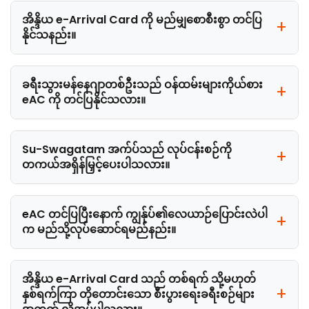
အိန္ဒိယ e-Arrival Card ကို မည်မျှစောစီးစွာ တင်ပြ
နိုင်သနည်း။
ခရီးသွားမန်နေဂျာတစ်ဦးသည် ဝန်ထမ်းများကိုယ်စား
eAC ကို တင်ပြနိုင်သလား။
Su-Swagatam အက်ပ်သည် လုပ်ငန်းစဉ်ကို
တကယ်အရှိန်မြှင့်ပေးပါသလား။
eAC တင်ပြပြီးနောက် ကျွန်ုပ်၏လေယာဉ်ပြောင်းလဲပါ
က မည်သို့လုပ်ဆောင်ရမည်နည်း။
အိန္ဒိယ e-Arrival Card သည် တစ်ရက် သို့မဟုတ်
နှစ်ရက်ကြာ တိုတောင်းသော စီးပွားရေးခရီးစဉ်များ