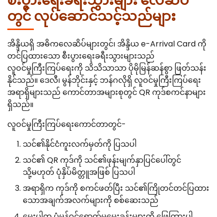
စီးပွားရေးခရီးသွားများ လေဆိပ်
တွင် လုပ်ဆောင်သင့်သည်များ
အိန္ဒိယရှိ အဓိကလေဆိပ်များတွင်၊ အိန္ဒိယ e-Arrival Card ကို
တင်ပြထားသော စီးပွားရေးခရီးသွားများသည်
လူဝင်မှုကြီးကြပ်ရေးကို သိသိသာသာ ပိုမိုမြန်ဆန်စွာ ဖြတ်သန်း
နိုင်သည်။ ဒေလီ၊ မွန်ဘိုင်းနှင့် ဘန်ဂလိုရှိ လူဝင်မှုကြီးကြပ်ရေး
အရာရှိများသည် ကောင်တာအများစုတွင် QR ကုဒ်စကင်နာများ
ရှိသည်။
လူဝင်မှုကြီးကြပ်ရေးကောင်တာတွင်-
သင်၏နိုင်ငံကူးလက်မှတ်ကို ပြသပါ
သင်၏ QR ကုဒ်ကို သင်၏ဖုန်းမျက်နှာပြင်ပေါ်တွင်
သို့မဟုတ် ပုံနှိပ်မိတ္တူအဖြစ် ပြသပါ
အရာရှိက ကုဒ်ကို စကင်ဖတ်ပြီး သင်၏ကြိုတင်တင်ပြထား
သောအချက်အလက်များကို စစ်ဆေးသည်
မေးပါက ပုံမှန်ဝင်ရောက်မှုမေးခွန်းများကို ဖြေကြားပါ