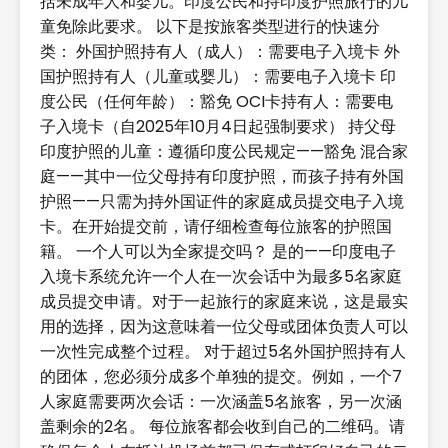
括未成年人和婴儿。印度公民和持印度护照旅行的儿
童免除此要求。 以下是按旅客类型进行的快速分
类： 外国护照持有人（成人）：需要电子入境卡 外
国护照持有人（儿童或婴儿）：需要电子入境卡 印
度公民（任何年龄）：豁免 OCI卡持有人：需要电
子入境卡（自2025年10月4日起强制要求） 持父母
印度护照的儿童：遵循印度公民规定——豁免 混合家
庭——其中一位父母持有印度护照，而孩子持有外国
护照——只需为持外国证件的家庭成员提交电子入境
卡。在开始提交前，请仔细检查每位旅客的护照国
籍。 一个人可以为全家提交吗？ 是的——印度电子
入境卡系统允许一个人在一次会话中为最多5名家庭
成员提交申请。对于一起旅行的家庭来说，这是最实
用的选择，因为这意味着一位父母或团体负责人可以
一次性完成整个过程。 对于超过5名外国护照持有人
的团体，您必须分成多个单独的提交。例如，一个7
人家庭需要两次会话：一次涵盖5名旅客，另一次涵
盖剩余的2名。 每位旅客都会收到自己的二维码。请