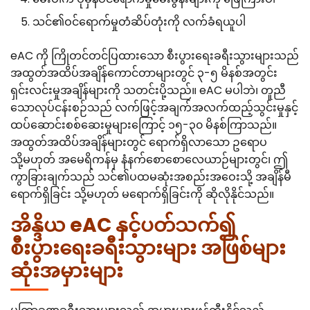
သင်၏ဝင်ရောက်မှုတံဆိပ်တုံးကို လက်ခံရယူပါ
eAC ကို ကြိုတင်တင်ပြထားသော စီးပွားရေးခရီးသွားများသည်
အထွတ်အထိပ်အချိန်ကောင်တာများတွင် ၃-၅ မိနစ်အတွင်း
ရှင်းလင်းမှုအချိန်များကို သတင်းပို့သည်။ eAC မပါဘဲ၊ တူညီ
သောလုပ်ငန်းစဉ်သည် လက်ဖြင့်အချက်အလက်ထည့်သွင်းမှုနှင့်
ထပ်ဆောင်းစစ်ဆေးမှုများကြောင့် ၁၅-၃၀ မိနစ်ကြာသည်။
အထွတ်အထိပ်အချိန်များတွင် ရောက်ရှိလာသော ဥရောပ
သို့မဟုတ် အမေရိကန်မှ နံနက်စောစောလေယာဉ်များတွင်၊ ဤ
ကွာခြားချက်သည် သင်၏ပထမဆုံးအစည်းအဝေးသို့ အချိန်မီ
ရောက်ရှိခြင်း သို့မဟုတ် မရောက်ရှိခြင်းကို ဆိုလိုနိုင်သည်။
အိန္ဒိယ eAC နှင့်ပတ်သက်၍
စီးပွားရေးခရီးသွားများ အဖြစ်များ
ဆုံးအမှားများ