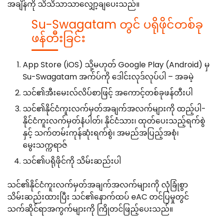
အချိန်ကို သိသိသာသာလျှော့ချပေးသည်။
Su-Swagatam တွင် ပရိုဖိုင်တစ်ခု
ဖန်တီးခြင်း
App Store (iOS) သို့မဟုတ် Google Play (Android) မှ
Su-Swagatam အက်ပ်ကို ဒေါင်းလုဒ်လုပ်ပါ – အခမဲ့
သင်၏အီးမေးလ်လိပ်စာဖြင့် အကောင့်တစ်ခုဖန်တီးပါ
သင်၏နိုင်ငံကူးလက်မှတ်အချက်အလက်များကို ထည့်ပါ-
နိုင်ငံကူးလက်မှတ်နံပါတ်၊ နိုင်ငံသား၊ ထုတ်ပေးသည့်ရက်စွဲ
နှင့် သက်တမ်းကုန်ဆုံးရက်စွဲ၊ အမည်အပြည့်အစုံ၊
မွေးသက္ကရာဇ်
သင်၏ပရိုဖိုင်ကို သိမ်းဆည်းပါ
သင်၏နိုင်ငံကူးလက်မှတ်အချက်အလက်များကို လုံခြုံစွာ
သိမ်းဆည်းထားပြီး သင်၏နောက်ထပ် eAC တင်ပြမှုတွင်
သက်ဆိုင်ရာအကွက်များကို ကြိုတင်ဖြည့်ပေးသည်။