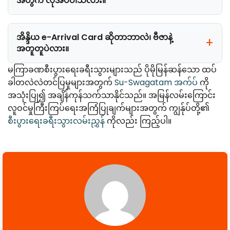
အတွက် လိုအပ်ပါသလား။
အိန္ဒိယ e-Arrival Card ဆိုတာဘာလဲ၊ ဗီဇာနဲ့
အတူတူပဲလား။
မကြာခဏစီးပွားရေးခရီးသွားများသည် ပိုမိုမြန်ဆန်သော ထပ်
ခါတလဲလဲတင်ပြမှုများအတွက်
Su-Swagatam အက်ပ်
ကို
အသုံးပြု၍ အချိန်ကုန်သက်သာနိုင်သည်။ အမြန်လမ်းကြောင်း
လူဝင်မှုကြီးကြပ်ရေးအကြံပြုချက်များအတွက် ကျွန်ုပ်တို့၏
စီးပွားရေးခရီးသွားလမ်းညွှန်
ကိုလည်း ကြည့်ပါ။