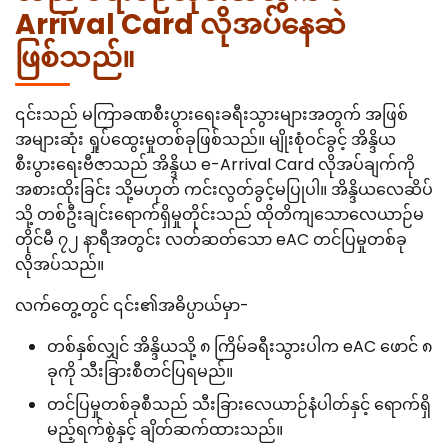
Arrival Card လိုအပ်နေဆဲ
ဖြစ်သည်။
၎င်းသည် မကြာခဏစီးပွားရေးခရီးသွားများအတွက် အဖြစ်
အများဆုံး ရှုပ်ထွေးမှုတစ်ခုဖြစ်သည်။ မျိုးစုံဝင်ခွင့် အိန္ဒိယ
စီးပွားရေးဗီဇာသည် အိန္ဒိယ e-Arrival Card လိုအပ်ချက်ကို
အစားထိုးခြင်း သို့မဟုတ် ကင်းလွတ်ခွင့်မပြုပါ။ အိန္ဒိယလေဆိပ်
သို့ တစ်ဦးချင်းရောက်ရှိမှုတိုင်းသည် ထိုတိကျသောလေယာဉ်မ
တိုင်မီ ၇၂ နာရီအတွင်း လတ်ဆတ်သော eAC တင်ပြမှုတစ်ခု
လိုအပ်သည်။
လက်တွေ့တွင် ၎င်း၏အဓိပ္ပာယ်မှာ-
တစ်နှစ်လျှင် အိန္ဒိယသို့ ၈ ကြိမ်ခရီးသွားပါက eAC ဖောင် ၈
ခုကို သီးခြားစီတင်ပြရမည်။
တင်ပြမှုတစ်ခုစီသည် သီးခြားလေယာဉ်နံပါတ်နှင့် ရောက်ရှိ
မည့်ရက်စွဲနှင့် ချိတ်ဆက်ထားသည်။