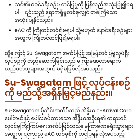
သင်၏ယခင်ခရီးစဉ်မှ တင်ပြမှုကို ပြန်လည်အသုံးပြု၍မရ
ပါ – ၎င်းသည် ရောက်ရှိမှုတစ်ခုလျှင် တစ်ကြိမ်သာ
အသုံးပြုနိုင်သည်။
eAC ကို ကြိုတင်တင်၍မရပါ သို့မဟုတ် နောင်ခရီးစဉ်များ
အတွက် ကြိုတင်တင်ပြ၍မရပါ။
ထို့ကြောင့် Su-Swagatam အက်ပ်ဖြင့် အမြန်တင်ပြမှုလုပ်ရိုး
လုပ်စဉ်ကို တည်ဆောက်ခြင်းသည် မကြာခဏလာရောက်
လည်ပတ်သူများအတွက် မရှိမဖြစ်လိုအပ်သည်။
Su-Swagatam ဖြင့် လုပ်ငန်းစဉ်
ကို မည်သို့အရှိန်မြှင့်မည်နည်း။
Su-Swagatam မိုဘိုင်းအက်ပ်သည် အိန္ဒိယ e-Arrival Card
ပေါ်တယ်နှင့် ပေါင်းစပ်ထားသော အိန္ဒိယအစိုးရ၏ တရားဝင်
လူဝင်မှုကြီးကြပ်ရေးအက်ပ်ဖြစ်သည်။ မကြာခဏခရီးသွားများ
အတွက်၊ ၎င်းသည် eAC တစ်ခုစီကို တင်ပြရန် လိုအပ်သည့်