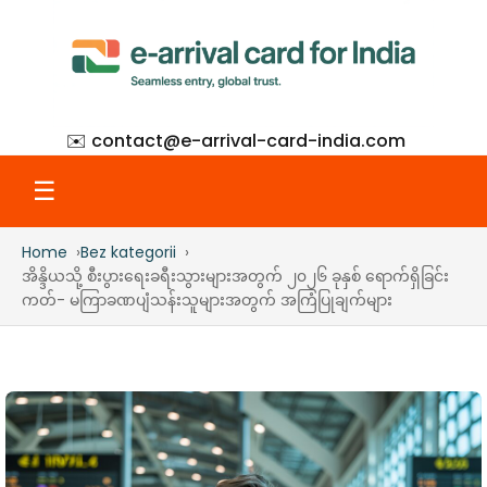
✉️ contact@
e-arrival-card-india.com
☰
Home
Bez kategorii
Home
အိန္ဒိယသို့ စီးပွားရေးခရီးသွားများအတွက် ၂၀၂၆ ခုနှစ် ရောက်ရှိခြင်း
ကတ်- မကြာခဏပျံသန်းသူများအတွက် အကြံပြုချက်များ
What Is eAC
How to Apply
Step-by-Step with Screenshots