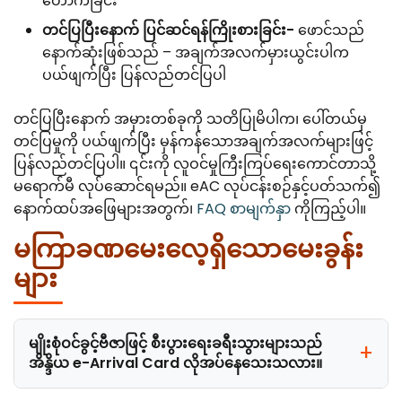
တောက်ခြင်း
တင်ပြပြီးနောက် ပြင်ဆင်ရန်ကြိုးစားခြင်း-
ဖောင်သည်
နောက်ဆုံးဖြစ်သည် – အချက်အလက်မှားယွင်းပါက
ပယ်ဖျက်ပြီး ပြန်လည်တင်ပြပါ
တင်ပြပြီးနောက် အမှားတစ်ခုကို သတိပြုမိပါက၊ ပေါ်တယ်မှ
တင်ပြမှုကို ပယ်ဖျက်ပြီး မှန်ကန်သောအချက်အလက်များဖြင့်
ပြန်လည်တင်ပြပါ။ ၎င်းကို လူဝင်မှုကြီးကြပ်ရေးကောင်တာသို့
မရောက်မီ လုပ်ဆောင်ရမည်။ eAC လုပ်ငန်းစဉ်နှင့်ပတ်သက်၍
နောက်ထပ်အဖြေများအတွက်၊
FAQ စာမျက်နှာ
ကိုကြည့်ပါ။
မကြာခဏမေးလေ့ရှိသောမေးခွန်း
များ
မျိုးစုံဝင်ခွင့်ဗီဇာဖြင့် စီးပွားရေးခရီးသွားများသည်
အိန္ဒိယ e-Arrival Card လိုအပ်နေသေးသလား။