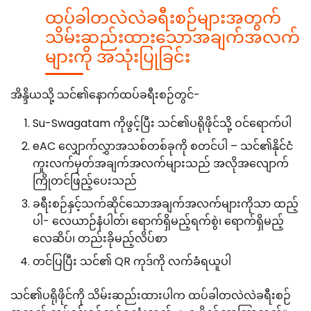
ထပ်ခါတလဲလဲခရီးစဉ်များအတွက်
သိမ်းဆည်းထားသောအချက်အလက်
များကို အသုံးပြုခြင်း
အိန္ဒိယသို့ သင်၏နောက်ထပ်ခရီးစဉ်တွင်-
Su-Swagatam ကိုဖွင့်ပြီး သင်၏ပရိုဖိုင်သို့ ဝင်ရောက်ပါ
eAC လျှောက်လွှာအသစ်တစ်ခုကို စတင်ပါ – သင်၏နိုင်ငံ
ကူးလက်မှတ်အချက်အလက်များသည် အလိုအလျောက်
ကြိုတင်ဖြည့်ပေးသည်
ခရီးစဉ်နှင့်သက်ဆိုင်သောအချက်အလက်များကိုသာ ထည့်
ပါ- လေယာဉ်နံပါတ်၊ ရောက်ရှိမည့်ရက်စွဲ၊ ရောက်ရှိမည့်
လေဆိပ်၊ တည်းခိုမည့်လိပ်စာ
တင်ပြပြီး သင်၏ QR ကုဒ်ကို လက်ခံရယူပါ
သင်၏ပရိုဖိုင်ကို သိမ်းဆည်းထားပါက ထပ်ခါတလဲလဲခရီးစဉ်