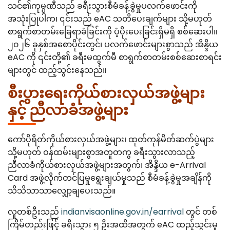
သင်၏ကုမ္ပဏီသည် ခရီးသွားစီမံခန့်ခွဲမှုပလက်ဖောင်းကို
အသုံးပြုပါက၊ ၎င်းသည် eAC သတိပေးချက်များ သို့မဟုတ်
စာရွက်စာတမ်းခြေရာခံခြင်းကို ပံ့ပိုးပေးခြင်းရှိမရှိ စစ်ဆေးပါ။
၂၀၂၆ ခုနှစ်အစောပိုင်းတွင်၊ ပလက်ဖောင်းများစွာသည် အိန္ဒိယ
eAC ကို ၎င်းတို့၏ ခရီးမထွက်မီ စာရွက်စာတမ်းစစ်ဆေးစာရင်း
များတွင် ထည့်သွင်းနေသည်။
စီးပွားရေးကိုယ်စားလှယ်အဖွဲ့များ
နှင့် ညီလာခံအဖွဲ့များ
ကော်ပိုရိတ်ကိုယ်စားလှယ်အဖွဲ့များ၊ ထုတ်ကုန်မိတ်ဆက်ပွဲများ
သို့မဟုတ် ဝန်ထမ်းများစွာအတူတကွ ခရီးသွားလာသည့်
ညီလာခံကိုယ်စားလှယ်အဖွဲ့များအတွက်၊ အိန္ဒိယ e-Arrival
Card အဖွဲ့လိုက်တင်ပြမှုရွေးချယ်မှုသည် စီမံခန့်ခွဲမှုအချိန်ကို
သိသိသာသာလျှော့ချပေးသည်။
လူတစ်ဦးသည်
indianvisaonline.gov.in/earrival
တွင် တစ်
ကြိမ်တည်းဖြင့် ခရီးသွား ၅ ဦးအထိအတွက် eAC ထည့်သွင်းမှု