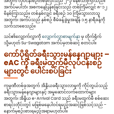
အတွက် လုပ်ငန်းစဉ်တစ်ခုလုံးသည် ၂-၃ မိနစ်သာကြာသည်။
အက်ပ်မပါဘဲ၊ အစကနေပြန်စခြင်းသည် တစ်ကြိမ်လျှင် ၈-၁၂
မိနစ်ကြာသည်။ တစ်နှစ်လျှင် ခရီးစဉ် ၁၀ ကြိမ်သွားလာသူ
အတွက်၊ အက်ပ်သည် နှစ်စဉ် စီမံခန့်ခွဲမှုအချိန် ၁.၅ နာရီခန့်ကို
သက်သာစေသည်။
သင်၏လျှောက်လွှာကို
လျှောက်လွှာစာမျက်နှာ
မှ တိုက်ရိုက်
သို့မဟုတ် Su-Swagatam အက်ပ်မှတစ်ဆင့် စတင်ပါ။
ကော်ပိုရိတ်ခရီးသွားမန်နေဂျာများ –
eAC ကို ခရီးမထွက်မီလုပ်ငန်းစဉ်
များတွင် ပေါင်းစပ်ခြင်း
ကုမ္ပဏီတစ်ခုအတွက် အိန္ဒိယခရီးသွားလာမှုကို ကိုင်တွယ်သည့်
ခရီးသွားမန်နေဂျာများနှင့် အမှုဆောင်လက်ထောက်များ
အတွက်၊ အိန္ဒိယ e-Arrival Card သည် ခရီးမထွက်မီ စစ်ဆေး
စာရင်းတိုင်းတွင် မဖြစ်မနေပါဝင်ရမည့်အဆင့်ဖြစ်သင့်သည် –
နောက်မှစဉ်းစားရမည့်အရာမဟုတ်ပါ။