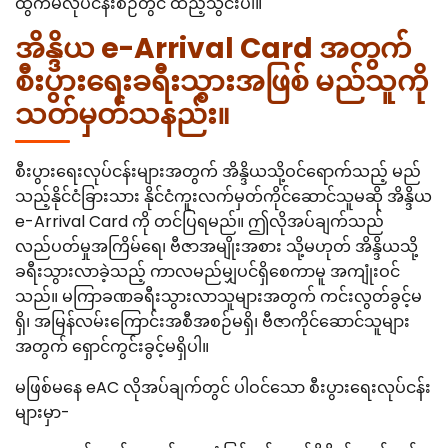
ထွက်မီလုပ်ငန်းစဉ်တွင် ထည့်သွင်းပါ။
အိန္ဒိယ e-Arrival Card အတွက်
စီးပွားရေးခရီးသွားအဖြစ် မည်သူကို
သတ်မှတ်သနည်း။
စီးပွားရေးလုပ်ငန်းများအတွက် အိန္ဒိယသို့ဝင်ရောက်သည့် မည်
သည့်နိုင်ငံခြားသား နိုင်ငံကူးလက်မှတ်ကိုင်ဆောင်သူမဆို အိန္ဒိယ
e-Arrival Card ကို တင်ပြရမည်။ ဤလိုအပ်ချက်သည်
လည်ပတ်မှုအကြိမ်ရေ၊ ဗီဇာအမျိုးအစား သို့မဟုတ် အိန္ဒိယသို့
ခရီးသွားလာခဲ့သည့် ကာလမည်မျှပင်ရှိစေကာမူ အကျုံးဝင်
သည်။ မကြာခဏခရီးသွားလာသူများအတွက် ကင်းလွတ်ခွင့်မ
ရှိ၊ အမြန်လမ်းကြောင်းအစီအစဉ်မရှိ၊ ဗီဇာကိုင်ဆောင်သူများ
အတွက် ရှောင်ကွင်းခွင့်မရှိပါ။
မဖြစ်မနေ eAC လိုအပ်ချက်တွင် ပါဝင်သော စီးပွားရေးလုပ်ငန်း
များမှာ-