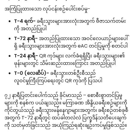
အကြံပြုထားသော လုပ်ငန်းစဉ်ပေါင်းစပ်မှု-
T-4 ရက်-
ခရီးသွားများအားလုံးအတွက် ဗီဇာသက်တမ်း
ကို အတည်ပြုပါ
T-72 နာရီ-
အတည်ပြုထားသော အဝင်လေယာဉ်များပေါ်
ရှိ ခရီးသွားများအားလုံးအတွက် eAC တင်ပြမှုကို စတင်ပါ
T-24 နာရီ-
QR ကုဒ်များ လက်ခံရရှိပြီး ခရီးသွားများ၏
ဖုန်းများတွင် သိမ်းဆည်းထားကြောင်း အတည်ပြုပါ
T-0 (လေဆိပ်)-
ခရီးသွားတစ်ဦးစီသည်
လူဝင်မှုကြီးကြပ်ရေးတွင် QR ကုဒ်ကို ပြသပါ
၇၂ နာရီပြတင်းပေါက်သည် ခိုင်မာသည် – စောစီးစွာတင်ပြမှု
များကို စနစ်က ပယ်ချသည်။ မကြာခဏ အိန္ဒိယခရီးစဉ်များကို
ကိုင်တွယ်သည့် ခရီးသွားမန်နေဂျာများအတွက်၊ ခရီးစဉ်တစ်ခုစီ
အတွက် T-72 နာရီတွင် ထပ်ခါတလဲလဲ ပြက္ခဒိန်သတိပေးချက်
ကို သတ်မှတ်ခြင်းသည် အယုံကြည်ရဆုံးချဉ်းကပ်မှုဖြစ်သည်။