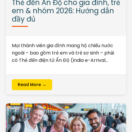
Thẻ đến Ấn Độ cho gia đình, trẻ
em & nhóm 2026: Hướng dẫn
đầy đủ
Mọi thành viên gia đình mang hộ chiếu nước
ngoài – bao gồm trẻ em và trẻ sơ sinh – phải
có Thẻ đến điện tử Ấn Độ (India e-Arrival…
Read More →