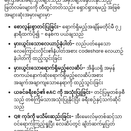
မကြာခဏခရီးသွားများသည် အမှားများဖန်တီးနိုင်သည့်
ဖြတ်လမ်းများကို တီထွင်တတ်သည်။ ရှောင်ရှားရမည့် အဖြစ်
အများဆုံးအမှားများမှာ-
စောလွန်းစွာတင်ပြခြင်း-
ရောက်ရှိမည့်အချိန်မတိုင်မီ ၇၂
နာရီထက်ပို၍ – စနစ်က ပယ်ချသည်
မှားယွင်းသောလေယာဉ်နံပါတ်-
လည်ပတ်နေသော
လေကြောင်းလိုင်း၏နံပါတ်အစား codeshare လေယာဉ်
နံပါတ်ကို ထည့်သွင်းခြင်း
မှားယွင်းသောရောက်ရှိမည့်လေဆိပ်-
အိန္ဒိယရှိ အမှန်
တကယ်နောက်ဆုံးရောက်ရှိမည့်လေဆိပ်အစား
အချက်အချာကျသောနေရာကို ထည့်သွင်းခြင်း
ယခင်ခရီးစဉ်၏ eAC ကို အသုံးပြုခြင်း-
တင်ပြမှုတစ်ခုစီ
သည် တစ်ကြိမ်သာအသုံးပြုနိုင်ပြီး ခရီးစဉ်နှင့်သက်ဆိုင်
သည်
QR ကုဒ်ကို မသိမ်းဆည်းခြင်း-
အီးမေးလ်မှတစ်ဆင့်သာ
ဝင်ရောက်ကြည့်ရှုပြီး လေဆိပ်တွင် ချိတ်ဆက်မှုပြတ်