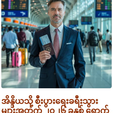
Requirements
Visa Types
e-arrival card vs eVisa
Guides
Who Needs It
72-Hour Rule
OCI Cardholders
By Nationality
Su-Swagatam App
Transit Passengers
US Citizens
QR Code Guide
Airports
UK Citizens
Common Mistakes
အိန္ဒိယသို့ စီးပွားရေးခရီးသွား
Delhi (IGI)
Australia
Portal Troubleshooting
FAQ
များအတွက် ၂၀၂၆ ခုနှစ် ရောက်
Mumbai