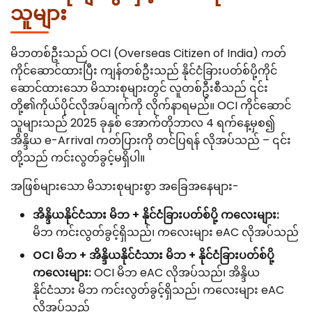
သူများ
မိဘတစ်ဦးသည် OCI (Overseas Citizen of India) ကတ်
ကိုင်ဆောင်ထားပြီး ကျန်တစ်ဦးသည် နိုင်ငံခြားပတ်စ်ပို့ကိုင်
ဆောင်ထားသော မိသားစုများတွင် လူတစ်ဦးစီသည် ၎င်း
တို့၏ကိုယ်ပိုင်လိုအပ်ချက်ကို လိုက်နာရမည်။ OCI ကိုင်ဆောင်
သူများသည် 2025 ခုနှစ် အောက်တိုဘာလ 4 ရက်နေ့မှစ၍
အိန္ဒိယ e-Arrival ကတ်ပြားကို တင်ပြရန် လိုအပ်သည် – ၎င်း
တို့သည် ကင်းလွတ်ခွင့်မရှိပါ။
အဖြစ်များသော မိသားစုများစွာ အခြေအနေများ-
အိန္ဒိယနိုင်ငံသား မိဘ + နိုင်ငံခြားပတ်စ်ပို့ ကလေးများ:
မိဘ ကင်းလွတ်ခွင့်ရှိသည်၊ ကလေးများ eAC လိုအပ်သည်
OCI မိဘ + အိန္ဒိယနိုင်ငံသား မိဘ + နိုင်ငံခြားပတ်စ်ပို့
ကလေးများ:
OCI မိဘ eAC လိုအပ်သည်၊ အိန္ဒိယ
နိုင်ငံသား မိဘ ကင်းလွတ်ခွင့်ရှိသည်၊ ကလေးများ eAC
လိုအပ်သည်