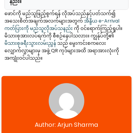
နည်း။
ဖောင်ကို မည်သူဖြည့်စွက်ရန် လိုအပ်သည်နှင့်ပတ်သက်၍
အသေးစိတ်အချက်အလက်များအတွက်
အိန္ဒိယ e-Arrival
ကတ်ပြားကို မည်သူလိုအပ်သနည်း
ကို ဝင်ရောက်ကြည့်ရှုပါ။
မိသားစုအားလပ်ရက်ကို စီစဉ်နေပါသလား။ ကျွန်ုပ်တို့၏
မိသားစုခရီးသွားလမ်းညွှန်
သည် မွေးကင်းစကလေး
လျှောက်လွှာများမှ အဖွဲ့ QR ကုဒ်များအထိ အရာအားလုံးကို
အကျုံးဝင်ပါသည်။
Author: Arjun Sharma