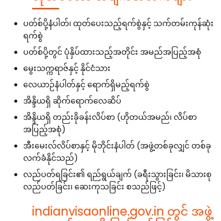
ပတ်စ်ပို့နံပါတ်၊ ထုတ်ပေးသည့်ရက်စွဲနှင့် သက်တမ်းကုန်ဆုံး
ရက်စွဲ
ပတ်စ်ပို့တွင် ပုံနှိပ်ထားသည့်အတိုင်း အမည်အပြည့်အစုံ
မွေးသက္ကရာဇ်နှင့် နိုင်ငံသား
လေယာဉ်နံပါတ်နှင့် ရောက်ရှိမည့်ရက်စွဲ
အိန္ဒိယရှိ ဆိုက်ရောက်လေဆိပ်
အိန္ဒိယရှိ တည်းခိုခန်းလိပ်စာ (ဟိုတယ်အမည်၊ လိပ်စာ
အပြည့်အစုံ)
အီးမေးလ်လိပ်စာနှင့် မိုဘိုင်းနံပါတ် (အဖွဲ့တစ်ခုလျှင် တစ်ခု
လက်ခံနိုင်သည်)
လည်ပတ်ရခြင်း၏ ရည်ရွယ်ချက် (ခရီးသွားခြင်း၊ မိသားစု
လည်ပတ်ခြင်း၊ ဆေးကုသခြင်း စသည်ဖြင့်)
indianvisaonline.gov.in တွင် အဖွဲ့