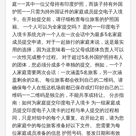
庭——其中一位父母持有印度护照，而孩子持有外国
护照——只需为持外国证件的家庭成员提交电子入境
卡。在开始提交前，请仔细检查每位旅客的护照国
籍。 一个人可以为全家提交吗？ 是的——印度电子
入境卡系统允许一个人在一次会话中为最多5名家庭
成员提交申请。对于一起旅行的家庭来说，这是最实
用的选择，因为这意味着一位父母或团体负责人可以
一次性完成整个过程。 对于超过5名外国护照持有人
的团体，您必须分成多个单独的提交。例如，一个7
人家庭需要两次会话：一次涵盖5名旅客，另一次涵
盖剩余的2名。 每位旅客都会收到自己的二维码。请
确保每个人在抵达机场前都已保存或打印好自己的二
维码——二维码是独立的，不能共享或转让。 分步指
南：如何为家庭提交印度电子入境卡 为一组家庭成
员提交印度电子入境卡的过程与单人提交的过程相
同，只是对组中的每个人重复。在开始之前，请为您
的家庭中的每位旅客准备好以下文件。 您需要为每
位家庭成员准备的信息 护照号码、签发日期和有效