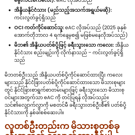
မွေးကင်းစကလေး):
eAC လိုအပ်သည်
အိန္ဒိယနိုင်ငံသား (မည်သည့်အသက်အရွယ်မဆို):
ကင်းလွတ်ခွင့်ရှိသည်
OCI ကတ်ကိုင်ဆောင်သူ:
eAC လိုအပ်သည် (2025 ခုနှစ်
အောက်တိုဘာလ 4 ရက်နေ့မှစ၍ မဖြစ်မနေလိုအပ်သည်)
မိဘ၏ အိန္ဒိယပတ်စ်ပို့ဖြင့် ခရီးသွားသော ကလေး:
အိန္ဒိယ
နိုင်ငံသား စည်းမျဉ်းကို လိုက်နာသည် – ကင်းလွတ်ခွင့်ရှိ
သည်
မိဘတစ်ဦးသည် အိန္ဒိယပတ်စ်ပို့ကိုင်ဆောင်ထားပြီး ကလေး
များသည် နိုင်ငံခြားပတ်စ်ပို့ကိုင်ဆောင်ထားသော မိသားစုများ
တွင် နိုင်ငံခြားစာရွက်စာတမ်းများဖြင့် ခရီးသွားသော မိသားစု
ဝင်များအတွက်သာ eAC ကို တင်ပြရန် လိုအပ်သည်။
သင်၏လျှောက်လွှာကို မစတင်မီ ခရီးသွားတစ်ဦးစီ၏ ပတ်စ်ပို့
နိုင်ငံသားကို နှစ်ခါစစ်ဆေးပါ။
လူတစ်ဦးတည်းက မိသားစုတစ်ခု