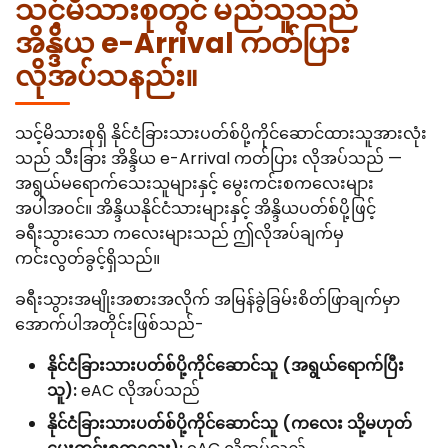
သင့်မိသားစုတွင် မည်သူသည်
အိန္ဒိယ e-Arrival ကတ်ပြား
လိုအပ်သနည်း။
သင့်မိသားစုရှိ နိုင်ငံခြားသားပတ်စ်ပို့ကိုင်ဆောင်ထားသူအားလုံး
သည် သီးခြား အိန္ဒိယ e-Arrival ကတ်ပြား လိုအပ်သည် —
အရွယ်မရောက်သေးသူများနှင့် မွေးကင်းစကလေးများ
အပါအဝင်။ အိန္ဒိယနိုင်ငံသားများနှင့် အိန္ဒိယပတ်စ်ပို့ဖြင့်
ခရီးသွားသော ကလေးများသည် ဤလိုအပ်ချက်မှ
ကင်းလွတ်ခွင့်ရှိသည်။
ခရီးသွားအမျိုးအစားအလိုက် အမြန်ခွဲခြမ်းစိတ်ဖြာချက်မှာ
အောက်ပါအတိုင်းဖြစ်သည်-
နိုင်ငံခြားသားပတ်စ်ပို့ကိုင်ဆောင်သူ (အရွယ်ရောက်ပြီး
သူ):
eAC လိုအပ်သည်
နိုင်ငံခြားသားပတ်စ်ပို့ကိုင်ဆောင်သူ (ကလေး သို့မဟုတ်