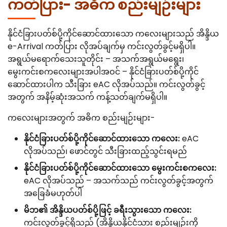
ကတ်ပြား- အဓိက စည်းမျဉ်းများ
နိုင်ငံခြားပတ်စ်ပို့ကိုင်ဆောင်ထားသော ကလေးများသည် အိန္ဒိယ
e-Arrival ကတ်ပြား လိုအပ်ချက်မှ ကင်းလွတ်ခွင့်မရှိပါ။
အရွယ်မရောက်သေးသူတိုင်း – အသက်အရွယ်မရွေး၊
မွေးကင်းစကလေးများအပါအဝင် – နိုင်ငံခြားပတ်စ်ပို့ကိုင်
ဆောင်ထားပါက သီးခြား eAC လိုအပ်သည်။ ကင်းလွတ်ခွင့်
အတွက် အနိမ့်ဆုံးအသက် ကန့်သတ်ချက်မရှိပါ။
ကလေးများအတွက် အဓိက စည်းမျဉ်းများ-
နိုင်ငံခြားပတ်စ်ပို့ကိုင်ဆောင်ထားသော ကလေး:
eAC
လိုအပ်သည်၊ ဖောင်တွင် သီးခြားထည့်သွင်းရမည်
နိုင်ငံခြားပတ်စ်ပို့ကိုင်ဆောင်ထားသော မွေးကင်းစကလေး:
eAC လိုအပ်သည် – အသက်သည် ကင်းလွတ်ခွင့်အတွက်
အခြေခံမဟုတ်ပါ
မိဘ၏ အိန္ဒိယပတ်စ်ပို့ဖြင့် ခရီးသွားသော ကလေး:
ကင်းလွတ်ခွင့်ရှိသည် (အိန္ဒိယနိုင်ငံသား စည်းမျဉ်းကို