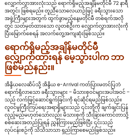
လျှောက်လွှာအားလုံးသည် ရောက်ရှိမည့်အချိန်မတိုင်မီ 72 နာရီ
အတွင်း ဖြစ်ရမည်။ တူညီသောလေယာဉ်ဖြင့် ခရီးသွားသော
အဖွဲ့ကြီးများအတွက် ထွက်ခွာမည့်နေ့မတိုင်မီ တစ်ရက်အလို
တွင် သတ်မှတ်ထားသော လူတစ်ဦးက လျှောက်လွှာအားလုံးကို
ပြီးမြောက်စေရန် အလက်တွေ့အကျဆုံးဖြစ်သည်။
ရောက်ရှိမည့်အချိန်မတိုင်မီ
လျှောက်ထားရန် မေ့သွားပါက ဘာ
ဖြစ်မည်နည်း။
အိန္ဒိယလေဆိပ်သို့ အိန္ဒိယ e-Arrival ကတ်ပြားမတင်ပြဘဲ
ရောက်ရှိလာသော ခရီးသွားများ – မိသားစုဝင်များအပါအဝင် –
သည် လက်ဖြင့်ဆောင်ရွက်ခြင်းကို ရင်ဆိုင်ရမည်ဖြစ်သည်။
လူဝင်မှုကြီးကြပ်ရေးအရာရှိများသည် ၎င်းတို့ကို ချက်ချင်းပြန်
လှည့်မည်မဟုတ်သော်လည်း မိသားစုကို သီးခြားကောင်တာသို့
စစ်ဆေးအတည်ပြုရန် ညွှန်ကြားမည်ဖြစ်ပြီး ၎င်းသည်
လုပ်ငန်းစဉ်ကို သိသိသာသာ ရှည်ကြာစေမည်ဖြစ်သည်။