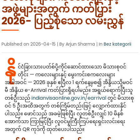
Canada
Error Correction
အဖွဲ့များအတွက် ကတ်ပြား
Languages
Bangalore
EU Citizens
2026- ပြည့်စုံသော လမ်းညွှန်
Missed Deadline
NRI Guide
Published on
2026-04-15
| By Arjun Sharma
| In
Bez kategorii
နို
င်ငံခြားသားပတ်စ်ပို့ကိုင်ဆောင်ထားသော မိသားစုဝင်
တိုင်း — ကလေးများနှင့် မွေးကင်းစကလေးများ
အပါအဝင် — 2026 ခုနှစ် ဧပြီလ 1 ရက်နေ့မှစ၍ အိန္ဒိယသို့မဝင်
မီ အိန္ဒိယ e-Arrival ကတ်ပြားရှိရပါမည်။ အရွယ်ရောက်ပြီးသူ
တစ်ဦးသည်
indianvisaonline.gov.in/earrival
တွင် မိသားစု
ဝင် 5 ဦးအထိအတွက် တစ်ကြိမ်တည်းဖြင့် လျှောက်ထားနိုင်
ပါသည်။ ဖောင်သည် အခမဲ့ဖြစ်ပြီး လူတစ်ဦးလျှင် 10 မိနစ်
အောက်သာ ကြာမြင့်ပြီး လူဝင်မှုကြီးကြပ်ရေးရှင်းလင်းရေး
အတွက် QR ကုဒ်ကို ထုတ်ပေးပါသည်။