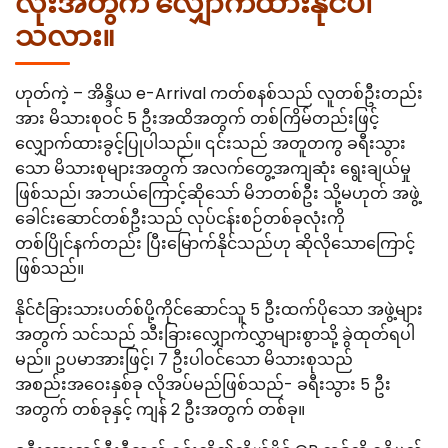
လုံးအတွက် လျှောက်ထားနိုင်ပါ
သလား။
ဟုတ်ကဲ့ – အိန္ဒိယ e-Arrival ကတ်စနစ်သည် လူတစ်ဦးတည်း
အား မိသားစုဝင် 5 ဦးအထိအတွက် တစ်ကြိမ်တည်းဖြင့်
လျှောက်ထားခွင့်ပြုပါသည်။ ၎င်းသည် အတူတကွ ခရီးသွား
သော မိသားစုများအတွက် အလက်တွေ့အကျဆုံး ရွေးချယ်မှု
ဖြစ်သည်၊ အဘယ်ကြောင့်ဆိုသော် မိဘတစ်ဦး သို့မဟုတ် အဖွဲ့
ခေါင်းဆောင်တစ်ဦးသည် လုပ်ငန်းစဉ်တစ်ခုလုံးကို
တစ်ပြိုင်နက်တည်း ပြီးမြောက်နိုင်သည်ဟု ဆိုလိုသောကြောင့်
ဖြစ်သည်။
နိုင်ငံခြားသားပတ်စ်ပို့ကိုင်ဆောင်သူ 5 ဦးထက်ပိုသော အဖွဲ့များ
အတွက် သင်သည် သီးခြားလျှောက်လွှာများစွာသို့ ခွဲထုတ်ရပါ
မည်။ ဥပမာအားဖြင့်၊ 7 ဦးပါဝင်သော မိသားစုသည်
အစည်းအဝေးနှစ်ခု လိုအပ်မည်ဖြစ်သည်- ခရီးသွား 5 ဦး
အတွက် တစ်ခုနှင့် ကျန် 2 ဦးအတွက် တစ်ခု။