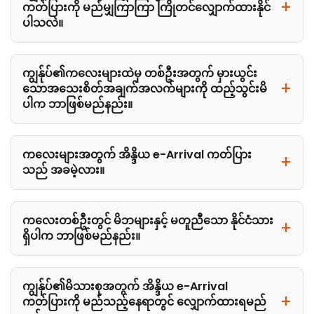
ကတ်ပြားကို မည်မျှကြာကြာ ကြိုတင်လျှောက်ထားနိုင်
ပါသလဲ။
ကျွန်ုပ်၏ကလေးများထဲမှ တစ်ဦးအတွက် မှားယွင်း
သောအသေးစိတ်အချက်အလက်များကို ထည့်သွင်းမိ
ပါက ဘာဖြစ်မည်နည်း။
ကလေးများအတွက် အိန္ဒိယ e-Arrival ကတ်ပြား
သည် အခမဲ့လား။
ကလေးတစ်ဦးတွင် မိဘများနှင့် မတူညီသော နိုင်ငံသား
ရှိပါက ဘာဖြစ်မည်နည်း။
ကျွန်ုပ်၏မိသားစုအတွက် အိန္ဒိယ e-Arrival
ကတ်ပြားကို မည်သည့်နေရာတွင် လျှောက်ထားရမည်