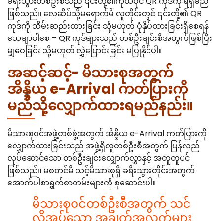
ခရီးသွားတစ်ဦးစီသည် ၎င်းတို့၏ကိုယ်ပိုင် QR ကုဒ်ကို ရရှိမည်
ဖြစ်သည်။ လေဆိပ်သို့မရောက်မီ လူတိုင်းတွင် ၎င်းတို့၏ QR
ကုဒ်ကို သိမ်းဆည်းထားခြင်း သို့မဟုတ် ပုံနှိပ်ထားခြင်းရှိစေရန်
သေချာပါစေ – QR ကုဒ်များသည် တစ်ဦးချင်းစီအတွက်ဖြစ်ပြီး
မျှဝေခြင်း သို့မဟုတ် လွှဲပြောင်းခြင်း မပြုနိုင်ပါ။
အဆင့်ဆင့်- မိသားစုအတွက်
အိန္ဒိယ e-Arrival ကတ်ပြားကို
မည်သို့လျှောက်ထားရမည်နည်း။
မိသားစုဝင်အဖွဲ့တစ်ဖွဲ့အတွက် အိန္ဒိယ e-Arrival ကတ်ပြားကို
လျှောက်ထားခြင်းသည် အဖွဲ့ရှိလူတစ်ဦးစီအတွက် ပြန်လည်
လုပ်ဆောင်သော တစ်ဦးချင်းလျှောက်လွှာနှင့် အတူတူပင်
ဖြစ်သည်။ မစတင်မီ သင့်မိသားစုရှိ ခရီးသွားတိုင်းအတွက်
အောက်ပါစာရွက်စာတမ်းများကို စုဆောင်းပါ။
မိသားစုဝင်တစ်ဦးစီအတွက် သင်
လိုအပ်သော အချက်အလက်များ