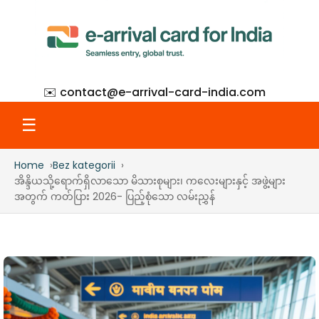
✉️ contact@
e-arrival-card-india.com
☰
Home
Bez kategorii
Home
အိန္ဒိယသို့ရောက်ရှိလာသော မိသားစုများ၊ ကလေးများနှင့် အဖွဲ့များ
အတွက် ကတ်ပြား 2026- ပြည့်စုံသော လမ်းညွှန်
What Is eAC
How to Apply
Step-by-Step with Screenshots