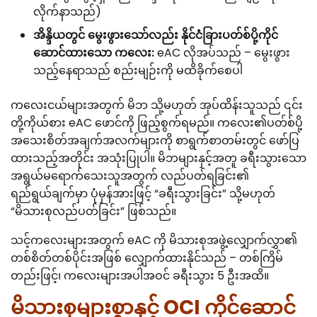
လိုက်နာသည်)
အိန္ဒိယတွင် မွေးဖွားသော်လည်း နိုင်ငံခြားပတ်စ်ပို့ကိုင်
ဆောင်ထားသော ကလေး:
eAC လိုအပ်သည် – မွေးဖွား
သည့်နေရာသည် စည်းမျဉ်းကို မထိခိုက်စေပါ
ကလေးငယ်များအတွက် မိဘ သို့မဟုတ် အုပ်ထိန်းသူသည် ၎င်း
တို့ကိုယ်စား eAC ဖောင်ကို ဖြည့်စွက်ရမည်။ ကလေး၏ပတ်စ်ပို့
အသေးစိတ်အချက်အလက်များကို စာရွက်စာတမ်းတွင် ဖော်ပြ
ထားသည့်အတိုင်း အသုံးပြုပါ။ မိဘများနှင့်အတူ ခရီးသွားသော
အရွယ်မရောက်သေးသူအတွက် လည်ပတ်ရခြင်း၏
ရည်ရွယ်ချက်မှာ ပုံမှန်အားဖြင့် “ခရီးသွားခြင်း” သို့မဟုတ်
“မိသားစုလည်ပတ်ခြင်း” ဖြစ်သည်။
သင့်ကလေးများအတွက် eAC ကို မိသားစုအဖွဲ့လျှောက်လွှာ၏
တစ်စိတ်တစ်ပိုင်းအဖြစ် လျှောက်ထားနိုင်သည် – တစ်ကြိမ်
တည်းဖြင့်၊ ကလေးများအပါအဝင် ခရီးသွား 5 ဦးအထိ။
မိသားစုများစွာနှင့် OCI ကိုင်ဆောင်