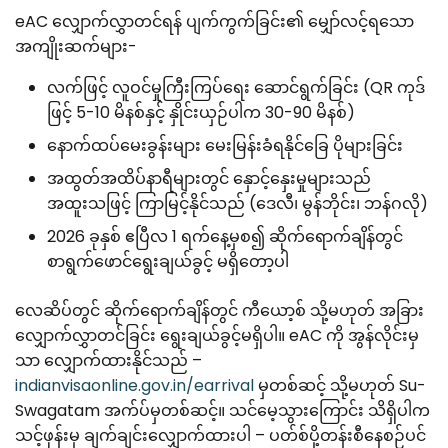
eAC လျှောက်လွှာတင်ရန် ပျက်ကွက်ခြင်း၏ မျှော်လင့်ရသော
အကျိုးဆက်များ-
လက်ဖြင့် လူဝင်မှုကြီးကြပ်ရေး ဆောင်ရွက်ခြင်း (QR ကုဒ်
ဖြင့် 5-10 မိနစ်နှင့် နှိုင်းယှဉ်ပါက 30-90 မိနစ်)
နောက်ထပ်မေးခွန်းများ မေးမြန်းခံရနိုင်ခြေ ပိုများခြင်း
အထွတ်အထိပ်နာရီများတွင် နှောင့်နှေးမှုများသည်
အထူးသဖြင့် ကြာမြင့်နိုင်သည် (ဒေလီ၊ မွန်ဘိုင်း၊ ဘန်ဂလို)
2026 ခုနှစ် ဧပြီလ 1 ရက်နေ့မှစ၍ ဆိုက်ရောက်ချိန်တွင်
စာရွက်ဖောင်ရွေးချယ်ခွင့် မရှိတော့ပါ
လေဆိပ်တွင် ဆိုက်ရောက်ချိန်တွင် ကီယော့စ် သို့မဟုတ် အခြား
လျှောက်လွှာတင်ခြင်း ရွေးချယ်ခွင့်မရှိပါ။ eAC ကို အွန်လိုင်းမှ
သာ လျှောက်ထားနိုင်သည် –
indianvisaonline.gov.in/earrival
မှတစ်ဆင့် သို့မဟုတ် Su-
Swagatam အက်ပ်မှတစ်ဆင့်။ သင်မေ့သွားကြောင်း သိရှိပါက
သင့်ဖုန်းမှ ချက်ချင်းလျှောက်ထားပါ – ပတ်စ်ပို့တန်းစီနေစဉ်ပင်