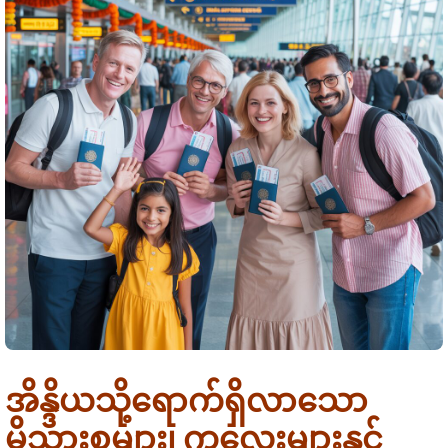
Requirements
Visa Types
e-arrival card vs eVisa
Guides
Who Needs It
72-Hour Rule
OCI Cardholders
By Nationality
Su-Swagatam App
Transit Passengers
US Citizens
QR Code Guide
Airports
UK Citizens
Common Mistakes
အိန္ဒိယသို့ရောက်ရှိလာသော
Delhi (IGI)
Australia
Portal Troubleshooting
FAQ
မိသားစုများ၊ ကလေးများနှင့်
Mumbai