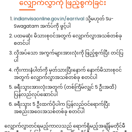
လျှောက်လွှာကို ဖြည့်စွက်ခြင်း
indianvisaonline.gov.in/earrival
သို့မဟုတ် Su-
Swagatam အက်ပ်ကို ဖွင့်ပါ
ပထမဆုံး မိသားစုဝင်အတွက် လျှောက်လွှာအသစ်တစ်ခု
စတင်ပါ
လိုအပ်သော အကွက်များအားလုံးကို ဖြည့်စွက်ပြီး တင်ပြ
ပါ
ကိုးကားနံပါတ်ကို မှတ်သားပြီးနောက် နောက်မိသားစုဝင်
အတွက် လျှောက်လွှာအသစ်တစ်ခု စတင်ပါ
ခရီးသွားအားလုံးအတွက် (တစ်ကြိမ်လျှင် 5 ဦးအထိ)
ပြန်လည်လုပ်ဆောင်ပါ
ခရီးသွား 5 ဦးထက်ပိုပါက ပြန်လည်ဝင်ရောက်ပြီး
အစည်းအဝေးအသစ်တစ်ခု စတင်ပါ
လျှောက်လွှာတင်ရမည့်ကာလသည် ရောက်ရှိမည့်အချိန်မတိုင်မီ