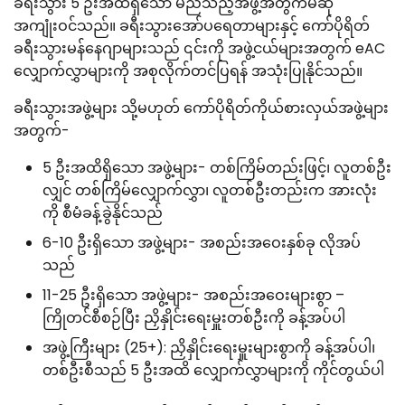
ခရီးသွား 5 ဦးအထိရှိသော မည်သည့်အဖွဲ့အတွက်မဆို
အကျုံးဝင်သည်။ ခရီးသွားအော်ပရေတာများနှင့် ကော်ပိုရိတ်
ခရီးသွားမန်နေဂျာများသည် ၎င်းကို အဖွဲ့ငယ်များအတွက် eAC
လျှောက်လွှာများကို အစုလိုက်တင်ပြရန် အသုံးပြုနိုင်သည်။
ခရီးသွားအဖွဲ့များ သို့မဟုတ် ကော်ပိုရိတ်ကိုယ်စားလှယ်အဖွဲ့များ
အတွက်-
5 ဦးအထိရှိသော အဖွဲ့များ- တစ်ကြိမ်တည်းဖြင့်၊ လူတစ်ဦး
လျှင် တစ်ကြိမ်လျှောက်လွှာ၊ လူတစ်ဦးတည်းက အားလုံး
ကို စီမံခန့်ခွဲနိုင်သည်
6-10 ဦးရှိသော အဖွဲ့များ- အစည်းအဝေးနှစ်ခု လိုအပ်
သည်
11-25 ဦးရှိသော အဖွဲ့များ- အစည်းအဝေးများစွာ –
ကြိုတင်စီစဉ်ပြီး ညှိနှိုင်းရေးမှူးတစ်ဦးကို ခန့်အပ်ပါ
အဖွဲ့ကြီးများ (25+): ညှိနှိုင်းရေးမှူးများစွာကို ခန့်အပ်ပါ၊
တစ်ဦးစီသည် 5 ဦးအထိ လျှောက်လွှာများကို ကိုင်တွယ်ပါ