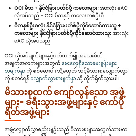
OCI မိဘ + နိုင်ငံခြားပတ်စ်ပို့ ကလေးများ:
အားလုံး eAC
လိုအပ်သည် – OCI မိဘနှင့် ကလေးတစ်ဦးစီ
မိဘနှစ်ဦးစလုံး နိုင်ငံခြားပတ်စ်ပို့ကိုင်ဆောင်ထားသူ +
ကလေးများ နိုင်ငံခြားပတ်စ်ပို့ကိုင်ဆောင်ထားသူ:
အားလုံး
eAC လိုအပ်သည်
OCI လိုအပ်ချက်များနှင့်ပတ်သက်၍ အသေးစိတ်
အချက်အလက်များအတွက်
မေးလေ့ရှိသောမေးခွန်းများ
စာမျက်နှာ
ကို စစ်ဆေးပါ၊ သို့မဟုတ် သင့်မိသားစုလျှောက်လွှာ
ကို စတင်ရန်
လျှောက်လွှာစာမျက်နှာ
သို့ တိုက်ရိုက်သွားပါ။
မိသားစုထက် ကျော်လွန်သော အဖွဲ့
များ- ခရီးသွားအဖွဲ့များနှင့် ကော်ပို
ရိတ်အဖွဲ့များ
အဖွဲ့လျှောက်လွှာစည်းမျဉ်းသည် မိသားစုများအတွက်သာမက