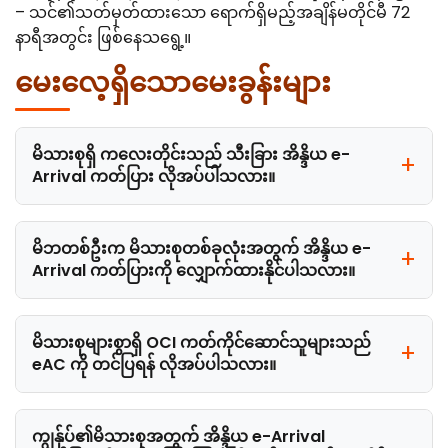
– သင်၏သတ်မှတ်ထားသော ရောက်ရှိမည့်အချိန်မတိုင်မီ 72
နာရီအတွင်း ဖြစ်နေသရွေ့။
မေးလေ့ရှိသောမေးခွန်းများ
မိသားစုရှိ ကလေးတိုင်းသည် သီးခြား အိန္ဒိယ e-
Arrival ကတ်ပြား လိုအပ်ပါသလား။
မိဘတစ်ဦးက မိသားစုတစ်ခုလုံးအတွက် အိန္ဒိယ e-
Arrival ကတ်ပြားကို လျှောက်ထားနိုင်ပါသလား။
မိသားစုများစွာရှိ OCI ကတ်ကိုင်ဆောင်သူများသည်
eAC ကို တင်ပြရန် လိုအပ်ပါသလား။
ကျွန်ုပ်၏မိသားစုအတွက် အိန္ဒိယ e-Arrival