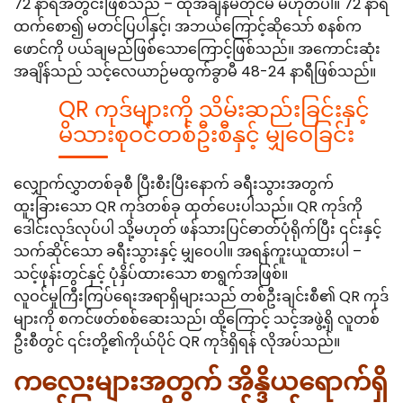
72 နာရီအတွင်းဖြစ်သည် – ထိုအချိန်မတိုင်မီ မဟုတ်ပါ။ 72 နာရီ
ထက်စော၍ မတင်ပြပါနှင့်၊ အဘယ်ကြောင့်ဆိုသော် စနစ်က
ဖောင်ကို ပယ်ချမည်ဖြစ်သောကြောင့်ဖြစ်သည်။ အကောင်းဆုံး
အချိန်သည် သင့်လေယာဉ်မထွက်ခွာမီ 48-24 နာရီဖြစ်သည်။
QR ကုဒ်များကို သိမ်းဆည်းခြင်းနှင့်
မိသားစုဝင်တစ်ဦးစီနှင့် မျှဝေခြင်း
လျှောက်လွှာတစ်ခုစီ ပြီးစီးပြီးနောက် ခရီးသွားအတွက်
ထူးခြားသော QR ကုဒ်တစ်ခု ထုတ်ပေးပါသည်။ QR ကုဒ်ကို
ဒေါင်းလုဒ်လုပ်ပါ သို့မဟုတ် ဖန်သားပြင်ဓာတ်ပုံရိုက်ပြီး ၎င်းနှင့်
သက်ဆိုင်သော ခရီးသွားနှင့် မျှဝေပါ။ အရန်ကူးယူထားပါ –
သင့်ဖုန်းတွင်နှင့် ပုံနှိပ်ထားသော စာရွက်အဖြစ်။
လူဝင်မှုကြီးကြပ်ရေးအရာရှိများသည် တစ်ဦးချင်းစီ၏ QR ကုဒ်
များကို စကင်ဖတ်စစ်ဆေးသည်၊ ထို့ကြောင့် သင့်အဖွဲ့ရှိ လူတစ်
ဦးစီတွင် ၎င်းတို့၏ကိုယ်ပိုင် QR ကုဒ်ရှိရန် လိုအပ်သည်။
ကလေးများအတွက် အိန္ဒိယရောက်ရှိ