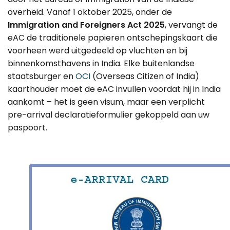
Canada
Error Correction
overheid. Vanaf 1 oktober 2025, onder de
Languages
Bangalore
Immigration and Foreigners Act 2025
, vervangt de
EU Citizens
Missed Deadline
eAC de traditionele papieren ontschepingskaart die
voorheen werd uitgedeeld op vluchten en bij
NRI Guide
binnenkomsthavens in India. Elke buitenlandse
staatsburger en
OCI
(Overseas Citizen of India)
kaarthouder moet de eAC invullen voordat hij in India
aankomt – het is geen visum, maar een verplicht
pre-arrival declaratieformulier gekoppeld aan uw
paspoort.