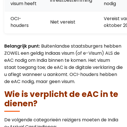
inreistoestemming
visum heeft
nodig
OCI-
Vereist va
Niet vereist
houders
oktober 2
Belangrijk punt:
Buitenlandse staatsburgers hebben
ZOWEL een geldig Indiaas visum (of e-Visum) ALS de
eAC nodig om India binnen te komen. Het visum
staat toegang toe; de eAC is de digitale verklaring die
u aflegt wanneer u aankomt. OCI-houders hebben
de eAC nodig, maar geen visum.
Wie is verplicht de eAC in te
dienen?
De volgende categorieën reizigers moeten de India
e-Arrival Card indienen: