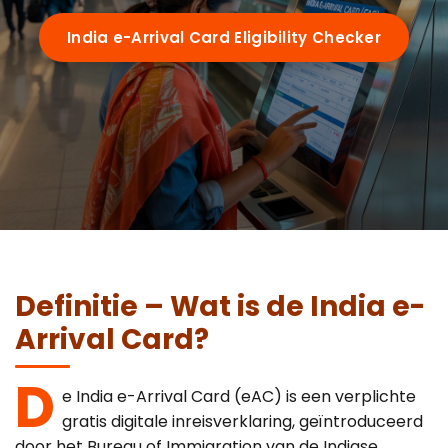
Requirements
India e-Arrival Card Eligibility Checker
Visa Types
e-arrival card vs eVisa
Guides
Who Needs It
72-Hour Rule
OCI Cardholders
By Nationality
Su-Swagatam App
Transit Passengers
Definitie – Wat is de India e-
US Citizens
QR Code Guide
Arrival Card?
Airports
UK Citizens
Common Mistakes
D
e India e-Arrival Card (eAC) is een verplichte
Delhi (IGI)
Australia
Portal Troubleshooting
gratis digitale inreisverklaring, geïntroduceerd
FAQ
door het Bureau of Immigration van de Indiase
Mumbai