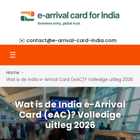
✉️ contact@
e-arrival-card-india.com
☰
Home
Home
Wat is de India e-Arrival Card (eAC)? Volledige uitleg 2026
What Is eAC
Wat is de India e-Arrival
Card (eAC)? Volledige
How to Apply
uitleg 2026
Step-by-Step with Screenshots