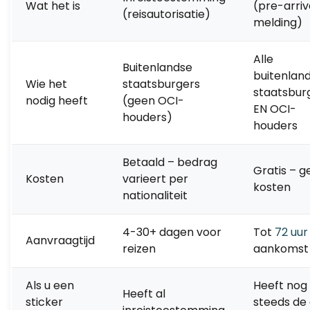
Wat het is
(pre-arriv
(reisautorisatie)
melding)
Alle
Buitenlandse
buitenlan
Wie het
staatsburgers
staatsbur
nodig heeft
(geen OCI-
EN OCI-
houders)
houders
Betaald – bedrag
Gratis – g
Kosten
varieert per
kosten
nationaliteit
4-30+ dagen voor
Tot
72 uur
Aanvraagtijd
reizen
aankomst
Als u een
Heeft nog
Heeft al
sticker
steeds de