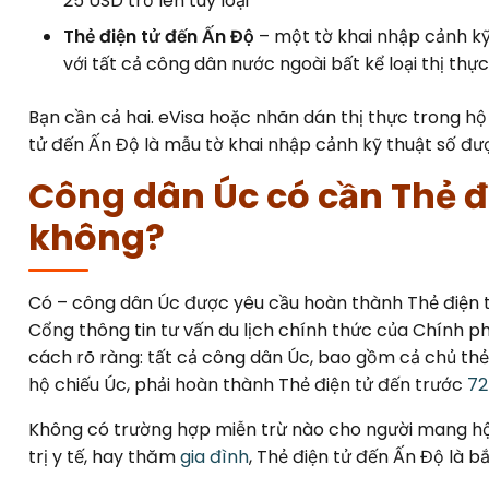
25 USD trở lên tùy loại
Thẻ điện tử đến Ấn Độ
– một tờ khai nhập cảnh kỹ
với tất cả công dân nước ngoài bất kể loại thị thực
Bạn cần cả hai. eVisa hoặc nhãn dán thị thực trong h
tử đến Ấn Độ là mẫu tờ khai nhập cảnh kỹ thuật số đ
Công dân Úc có cần Thẻ đ
không?
Có – công dân Úc được yêu cầu hoàn thành Thẻ điện 
Cổng thông tin tư vấn du lịch chính thức của Chính p
cách rõ ràng: tất cả công dân Úc, bao gồm cả chủ th
hộ chiếu Úc, phải hoàn thành Thẻ điện tử đến trước
72
Không có trường hợp miễn trừ nào cho người mang hộ c
trị y tế, hay thăm
gia đình
, Thẻ điện tử đến Ấn Độ là b