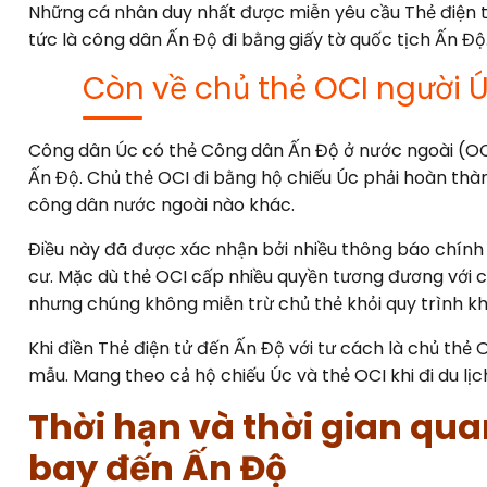
Những cá nhân duy nhất được miễn yêu cầu Thẻ điện t
tức là công dân Ấn Độ đi bằng giấy tờ quốc tịch Ấn Độ
Còn về chủ thẻ OCI người Ú
Công dân Úc có thẻ Công dân Ấn Độ ở nước ngoài (OC
Ấn Độ. Chủ thẻ OCI đi bằng hộ chiếu Úc phải hoàn thà
công dân nước ngoài nào khác.
Điều này đã được xác nhận bởi nhiều thông báo chính
cư. Mặc dù thẻ OCI cấp nhiều quyền tương đương với cô
nhưng chúng không miễn trừ chủ thẻ khỏi quy trình kh
Khi điền Thẻ điện tử đến Ấn Độ với tư cách là chủ thẻ 
mẫu. Mang theo cả hộ chiếu Úc và thẻ OCI khi đi du lịc
Thời hạn và thời gian qu
bay đến Ấn Độ