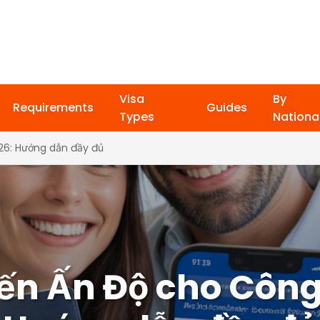
Visa
By
Requirements
Guides
Types
National
26: Hướng dẫn đầy đủ
đến Ấn Độ cho Công