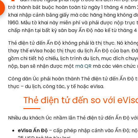
trở thành bắt buộc hoàn toàn từ ngày 1 tháng 4 năm 
khai nhập cảnh bằng giấy mà các hãng hàng không đ
1960. Mẫu tờ khai này miễn phí và phải được nộp trực
chấp nhận tại bất kỳ sân bay Ấn Độ nào kể từ tháng 
Thẻ điện tử đến Ấn Độ không phải là thị thực. Nó kh
thay thế eVisa hoặc thị thực du lịch Ấn Độ của bạn. Đâ
gồm chi tiết hộ chiếu, lịch trình du lịch, mục đích chu
nộp, bạn sẽ nhận được một
mã QR
mà các viên chức n
Công dân Úc phải hoàn thành Thẻ điện tử đến Ấn Độ tr
thực – du lịch, công tác, y tế hoặc eVisa.
Thẻ điện tử đến so với eVis
Nhiều du khách Úc nhầm lẫn Thẻ điện tử đến Ấn Độ với 
eVisa Ấn Độ
– cấp phép nhập cảnh vào Ấn Độ; nộp r