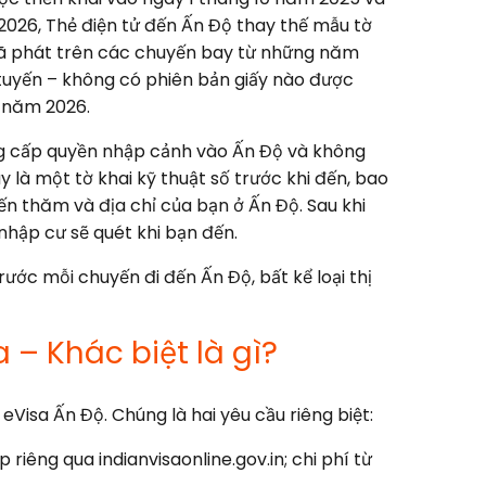
2026, Thẻ điện tử đến Ấn Độ thay thế mẫu tờ
ã phát trên các chuyến bay từ những năm
 tuyến – không có phiên bản giấy nào được
4 năm 2026.
ông cấp quyền nhập cảnh vào Ấn Độ và không
y là một tờ khai kỹ thuật số trước khi đến, bao
yến thăm và địa chỉ của bạn ở Ấn Độ. Sau khi
hập cư sẽ quét khi bạn đến.
ước mỗi chuyến đi đến Ấn Độ, bất kể loại thị
a – Khác biệt là gì?
eVisa Ấn Độ. Chúng là hai yêu cầu riêng biệt:
iêng qua indianvisaonline.gov.in; chi phí từ