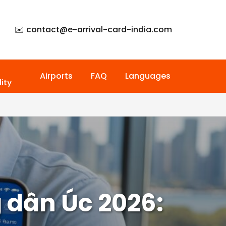
✉️ contact@
e-arrival-card-india.com
Airports
FAQ
Languages
ity
 dân Úc 2026: