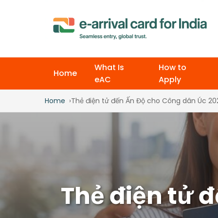
What Is
How to
Home
eAC
Apply
Home
Thẻ điện tử đến Ấn Độ cho Công dân Úc 20
Thẻ điện tử 