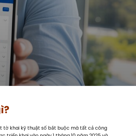
ì?
ột tờ khai kỹ thuật số bắt buộc mà tất cả công
ợc triển khai vào ngày 1 tháng 10 năm 2025 và