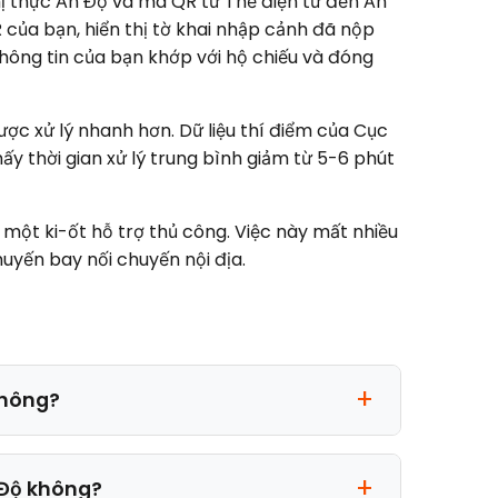
thị thực Ấn Độ và mã QR từ Thẻ điện tử đến Ấn
 của bạn, hiển thị tờ khai nhập cảnh đã nộp
hông tin của bạn khớp với hộ chiếu và đóng
ợc xử lý nhanh hơn. Dữ liệu thí điểm của Cục
ấy thời gian xử lý trung bình giảm từ 5-6 phút
ột ki-ốt hỗ trợ thủ công. Việc này mất nhiều
huyến bay nối chuyến nội địa.
không?
 Độ không?