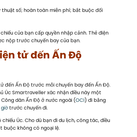
 thuật số; hoàn toàn miễn phí; bắt buộc đối
ộ chiếu của bạn cấp quyền nhập cảnh. Thẻ điện
ược nộp trước chuyến bay của bạn.
iện tử đến Ấn Độ
tử đến Ấn Độ trước mỗi chuyến bay đến Ấn Độ.
hủ Úc Smartraveller xác nhận điều này một
ẻ Công dân Ấn Độ ở nước ngoài (
OCI
) đi bằng
 giờ
trước chuyến đi.
hiếu Úc. Cho dù bạn đi du lịch, công tác, điều
ắt buộc không có ngoại lệ.