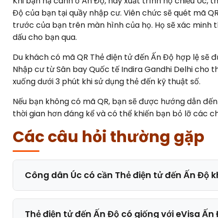
Khi bạn hạ cánh ở Ấn Độ, hãy xuất trình hộ chiếu Úc, 
Độ của bạn tại quầy nhập cư. Viên chức sẽ quét mã QR
trước của bạn trên màn hình của họ. Họ sẽ xác minh t
dấu cho bạn qua.
Du khách có mã QR Thẻ điện tử đến Ấn Độ hợp lệ sẽ đư
Nhập cư từ Sân bay Quốc tế Indira Gandhi Delhi cho th
xuống dưới 3 phút khi sử dụng thẻ đến kỹ thuật số.
Nếu bạn không có mã QR, bạn sẽ được hướng dẫn đến m
thời gian hơn đáng kể và có thể khiến bạn bỏ lỡ các c
Các câu hỏi thường gặp
Công dân Úc có cần Thẻ điện tử đến Ấn Độ 
Thẻ điện tử đến Ấn Độ có giống với eVisa Ấn