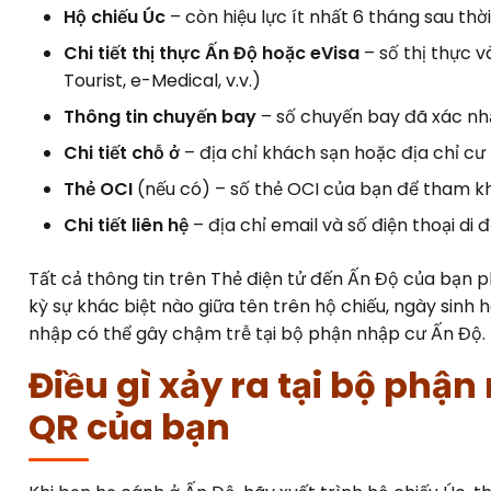
Hộ chiếu Úc
– còn hiệu lực ít nhất 6 tháng sau thờ
Chi tiết thị thực Ấn Độ hoặc eVisa
– số thị thực và
Tourist, e-Medical, v.v.)
Thông tin chuyến bay
– số chuyến bay đã xác nhậ
Chi tiết chỗ ở
– địa chỉ khách sạn hoặc địa chỉ cư 
Thẻ OCI
(nếu có) – số thẻ OCI của bạn để tham k
Chi tiết liên hệ
– địa chỉ email và số điện thoại 
Tất cả thông tin trên Thẻ điện tử đến Ấn Độ của bạn p
kỳ sự khác biệt nào giữa tên trên hộ chiếu, ngày sinh
nhập có thể gây chậm trễ tại bộ phận nhập cư Ấn Độ.
Điều gì xảy ra tại bộ phậ
QR của bạn