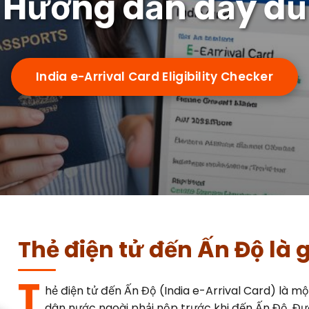
Hướng dẫn đầy đủ
India e-Arrival Card Eligibility Checker
Thẻ điện tử đến Ấn Độ là g
T
hẻ điện tử đến Ấn Độ (India e-Arrival Card) là m
dân nước ngoài phải nộp trước khi đến Ấn Độ. Đư