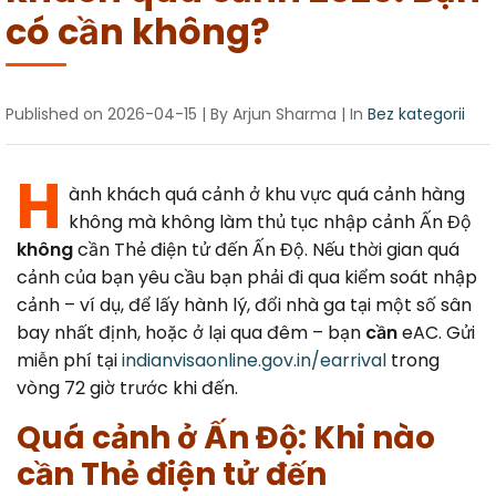
Canada
Error Correction
có cần không?
Languages
Bangalore
EU Citizens
Missed Deadline
NRI Guide
Published on
2026-04-15
| By Arjun Sharma
| In
Bez kategorii
H
ành khách quá cảnh ở khu vực quá cảnh hàng
không mà không làm thủ tục nhập cảnh Ấn Độ
không
cần Thẻ điện tử đến Ấn Độ. Nếu thời gian quá
cảnh của bạn yêu cầu bạn phải đi qua kiểm soát nhập
cảnh – ví dụ, để lấy hành lý, đổi nhà ga tại một số sân
bay nhất định, hoặc ở lại qua đêm – bạn
cần
eAC. Gửi
miễn phí tại
indianvisaonline.gov.in/earrival
trong
vòng 72 giờ trước khi đến.
Quá cảnh ở Ấn Độ: Khi nào
cần Thẻ điện tử đến