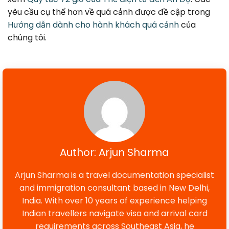
yêu cầu cụ thể hơn về quá cảnh được đề cập trong
Hướng dẫn dành cho hành khách quá cảnh
của
chúng tôi.
Author: Arjun Sharma
Arjun Sharma is a travel documentation specialist
and immigration consultant based in New Delhi,
India. With over 10 years of experience helping
Indian travellers navigate visa and arrival card
requirements across Southeast Asia, he