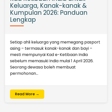
Keluarga, Kanak-kanak &
Kumpulan 2026: Panduan
Lengkap
Setiap ahli keluarga yang memegang pasport
asing – termasuk kanak-kanak dan bayi –
mesti mempunyai Kad e-Ketibaan India
sebelum memasuki India mulai 1 April 2026.
Seorang dewasa boleh membuat
permohonan…
Read More →