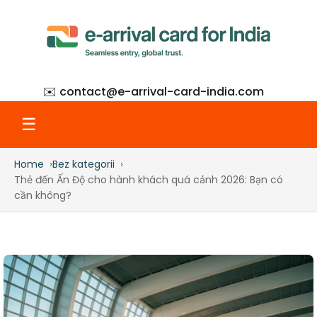
✉️ contact@
e-arrival-card-india.com
☰
Home
Bez kategorii
Home
Thẻ đến Ấn Độ cho hành khách quá cảnh 2026: Bạn có
cần không?
What Is eAC
How to Apply
Step-by-Step with Screenshots