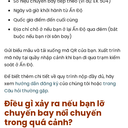
Số hiệu chuyến bay tiếp theo (ví dụ: EK 504)
Ngày và giờ khởi hành từ Ấn Độ
Quốc gia điểm đến cuối cùng
Địa chỉ chỗ ở nếu bạn ở lại Ấn Độ qua đêm (bắt
buộc nếu bạn rời sân bay)
Gửi biểu mẫu và tải xuống mã QR của bạn. Xuất trình
mã này tại quầy nhập cảnh khi bạn đi qua trạm kiểm
soát ở Ấn Độ.
Để biết thêm chi tiết về quy trình nộp đầy đủ, hãy
xem
hướng dẫn đăng ký
của chúng tôi hoặc
trang
Câu hỏi thường gặp
.
Điều gì xảy ra nếu bạn lỡ
chuyến bay nối chuyến
trong quá cảnh?