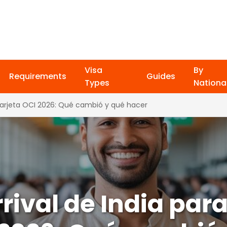
Visa
By
Requirements
Guides
Types
National
e tarjeta OCI 2026: Qué cambió y qué hacer
rival de India para