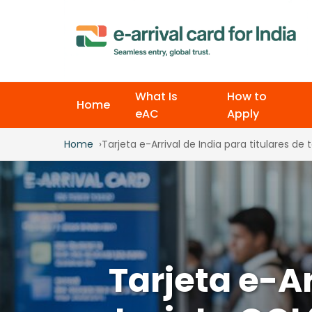
What Is
How to
Home
eAC
Apply
Home
Tarjeta e-Arrival de India para titulares d
Tarjeta e-Ar