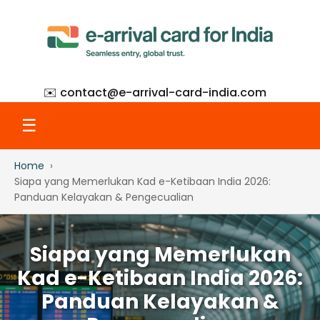
✉️ contact@
e-arrival-card-india.com
☰
Home
Home
Siapa yang Memerlukan Kad e-Ketibaan India 2026:
Panduan Kelayakan & Pengecualian
What Is eAC
Siapa yang Memerlukan
How to Apply
Kad e-Ketibaan India 2026:
Panduan Kelayakan &
Step-by-Step with Screenshots