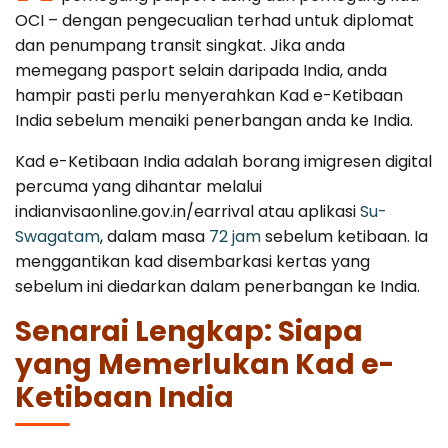
Canada
Error Correction
OCI – dengan pengecualian terhad untuk diplomat
Languages
dan penumpang transit singkat. Jika anda
Bangalore
EU Citizens
Missed Deadline
memegang pasport selain daripada India, anda
hampir pasti perlu menyerahkan Kad e-Ketibaan
NRI Guide
India sebelum menaiki penerbangan anda ke India.
Kad e-Ketibaan India adalah borang imigresen digital
percuma yang dihantar melalui
indianvisaonline.gov.in/earrival atau aplikasi
Su-
Swagatam
, dalam masa
72 jam
sebelum ketibaan. Ia
menggantikan kad disembarkasi kertas yang
sebelum ini diedarkan dalam penerbangan ke India.
Senarai Lengkap: Siapa
yang Memerlukan Kad e-
Ketibaan India