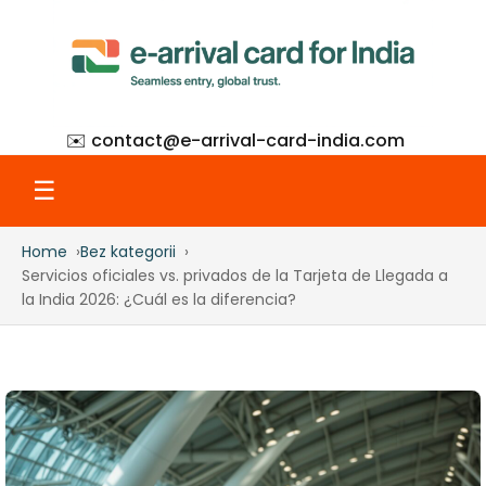
✉️ contact@
e-arrival-card-india.com
☰
Home
Bez kategorii
Home
Servicios oficiales vs. privados de la Tarjeta de Llegada a
la India 2026: ¿Cuál es la diferencia?
What Is eAC
How to Apply
Step-by-Step with Screenshots