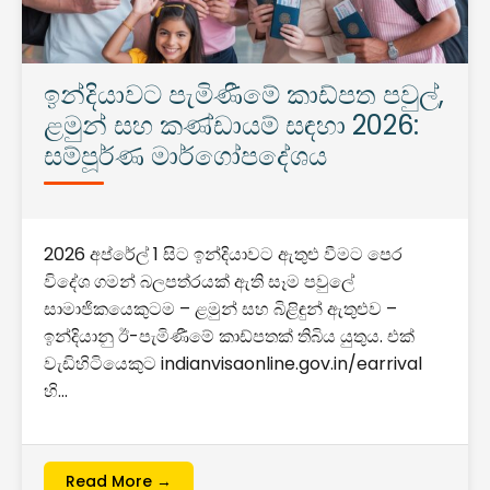
ඉන්දියාවට පැමිණීමේ කාඩ්පත පවුල්,
ළමුන් සහ කණ්ඩායම් සඳහා 2026:
සම්පූර්ණ මාර්ගෝපදේශය
2026 අප්රේල් 1 සිට ඉන්දියාවට ඇතුළු වීමට පෙර
විදේශ ගමන් බලපත්රයක් ඇති සෑම පවුලේ
සාමාජිකයෙකුටම – ළමුන් සහ බිළිඳුන් ඇතුළුව –
ඉන්දියානු ඊ-පැමිණීමේ කාඩ්පතක් තිබිය යුතුය. එක්
වැඩිහිටියෙකුට indianvisaonline.gov.in/earrival
හි…
Read More →