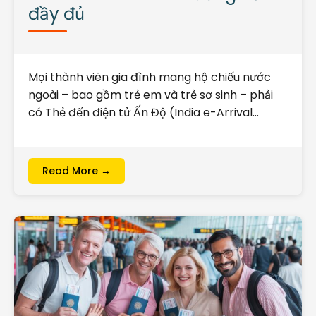
đầy đủ
Mọi thành viên gia đình mang hộ chiếu nước
ngoài – bao gồm trẻ em và trẻ sơ sinh – phải
có Thẻ đến điện tử Ấn Độ (India e-Arrival…
Read More →