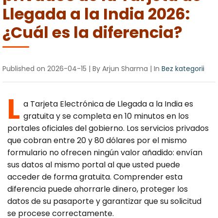
Canada
Error Correction
Llegada a la India 2026:
Languages
Bangalore
EU Citizens
¿Cuál es la diferencia?
Missed Deadline
NRI Guide
Published on
2026-04-15
| By Arjun Sharma
| In
Bez kategorii
L
a Tarjeta Electrónica de Llegada a la India es
gratuita y se completa en 10 minutos en los
portales oficiales del gobierno. Los servicios privados
que cobran entre 20 y 80 dólares por el mismo
formulario no ofrecen ningún valor añadido: envían
sus datos al mismo portal al que usted puede
acceder de forma gratuita. Comprender esta
diferencia puede ahorrarle dinero, proteger los
datos de su pasaporte y garantizar que su solicitud
se procese correctamente.