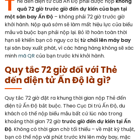
T
hẻ đến điện tử của Ấn Độ phải được nộp
không
Canada
Error Correction
quá 72 giờ trước giờ đến dự kiến của bạn tại
Languages
Bangalore
một sân bay Ấn Độ
EU Citizens
– không phải 72 giờ trước giờ
Missed Deadline
khởi hành. Nộp quá sớm sẽ làm mất hiệu lực của biểu
NRI Guide
mẫu và buộc bạn phải nộp lại. Bỏ lỡ hoàn toàn thời
hạn sẽ khiến bạn có nguy cơ bị
từ chối lên máy bay
tại sân bay xuất phát, vì các hãng hàng không sẽ xác
minh
mã QR
của bạn trước khi khởi hành.
Quy tắc 72 giờ đối với Thẻ
đến điện tử Ấn Độ là gì?
Quy tắc 72 giờ đặt ra khung thời gian nộp Thẻ đến
điện tử Ấn Độ bắt buộc. Theo Cục Di trú Ấn Độ, du
khách có thể nộp biểu mẫu bất cứ lúc nào trong
khoảng thời gian 72 giờ
trước giờ đến dự kiến tại Ấn
Độ
. Không có thời gian chờ tối thiểu – về mặt kỹ thuật,
bạn có thể nộp vài phút trước khi lên máy bay, mặc