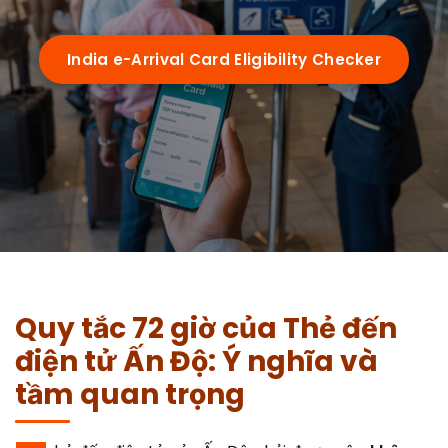
Requirements
India e-Arrival Card Eligibility Checker
Visa Types
e-arrival card vs eVisa
Guides
Who Needs It
72-Hour Rule
OCI Cardholders
By Nationality
Su-Swagatam App
Transit Passengers
US Citizens
Quy tắc 72 giờ của Thẻ đến
QR Code Guide
Airports
điện tử Ấn Độ: Ý nghĩa và
UK Citizens
Common Mistakes
tầm quan trọng
Delhi (IGI)
Australia
Portal Troubleshooting
FAQ
Mumbai