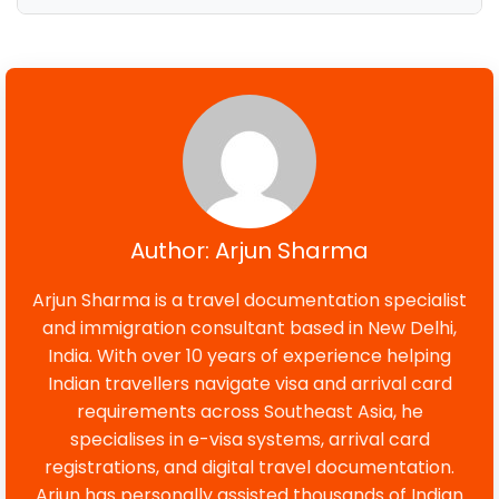
Author: Arjun Sharma
Arjun Sharma is a travel documentation specialist
and immigration consultant based in New Delhi,
India. With over 10 years of experience helping
Indian travellers navigate visa and arrival card
requirements across Southeast Asia, he
specialises in e-visa systems, arrival card
registrations, and digital travel documentation.
Arjun has personally assisted thousands of Indian