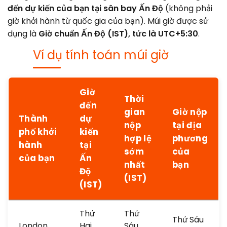
đến dự kiến của bạn tại sân bay Ấn Độ
(không phải
giờ khởi hành từ quốc gia của bạn). Múi giờ được sử
dụng là
Giờ chuẩn Ấn Độ (IST), tức là UTC+5:30
.
Ví dụ tính toán múi giờ
Giờ
Thời
đến
gian
Giờ nộp
Thành
dự
nộp
tại địa
phố khởi
kiến
hợp lệ
phương
hành
tại
sớm
của
của bạn
Ấn
nhất
bạn
Độ
(IST)
(IST)
Thứ
Thứ
Thứ Sáu
London
Hai
Sáu