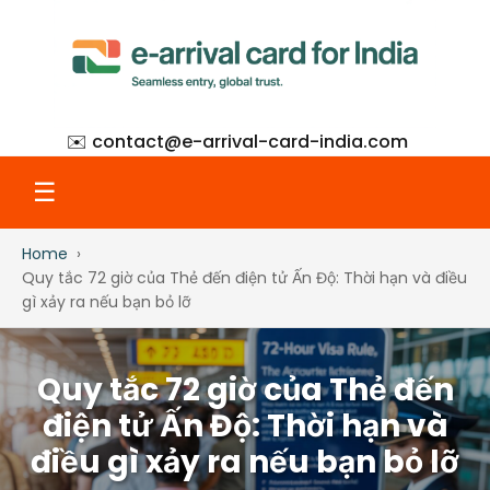
✉️ contact@
e-arrival-card-india.com
☰
Home
Home
Quy tắc 72 giờ của Thẻ đến điện tử Ấn Độ: Thời hạn và điều
gì xảy ra nếu bạn bỏ lỡ
What Is eAC
Quy tắc 72 giờ của Thẻ đến
How to Apply
điện tử Ấn Độ: Thời hạn và
điều gì xảy ra nếu bạn bỏ lỡ
Step-by-Step with Screenshots