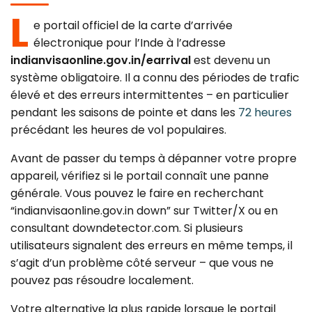
Canada
Error Correction
L
e portail officiel de la carte d’arrivée
Languages
Bangalore
EU Citizens
Missed Deadline
électronique pour l’Inde à l’adresse
indianvisaonline.gov.in/earrival
est devenu un
NRI Guide
système obligatoire. Il a connu des périodes de trafic
élevé et des erreurs intermittentes – en particulier
pendant les saisons de pointe et dans les
72 heures
précédant les heures de vol populaires.
Avant de passer du temps à dépanner votre propre
appareil, vérifiez si le portail connaît une panne
générale. Vous pouvez le faire en recherchant
“indianvisaonline.gov.in down” sur Twitter/X ou en
consultant downdetector.com. Si plusieurs
utilisateurs signalent des erreurs en même temps, il
s’agit d’un problème côté serveur – que vous ne
pouvez pas résoudre localement.
Votre alternative la plus rapide lorsque le portail