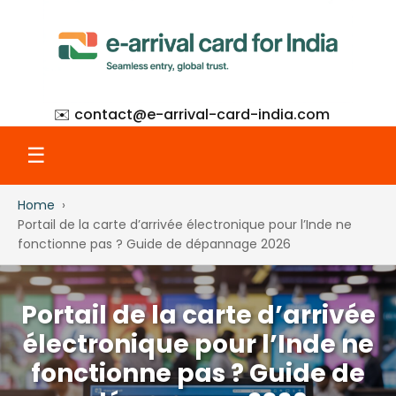
✉️ contact@
e-arrival-card-india.com
☰
Home
Home
Portail de la carte d’arrivée électronique pour l’Inde ne
fonctionne pas ? Guide de dépannage 2026
What Is eAC
Portail de la carte d’arrivée
How to Apply
électronique pour l’Inde ne
fonctionne pas ? Guide de
Step-by-Step with Screenshots