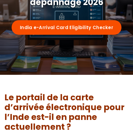
dépannage 2026
Requirements
Visa Types
India e-Arrival Card Eligibility Checker
e-arrival card vs eVisa
Guides
Who Needs It
72-Hour Rule
OCI Cardholders
By Nationality
Su-Swagatam App
Transit Passengers
US Citizens
Le portail de la carte
QR Code Guide
Airports
d’arrivée électronique pour
UK Citizens
Common Mistakes
l’Inde est-il en panne
Delhi (IGI)
Australia
Portal Troubleshooting
actuellement ?
FAQ
Mumbai