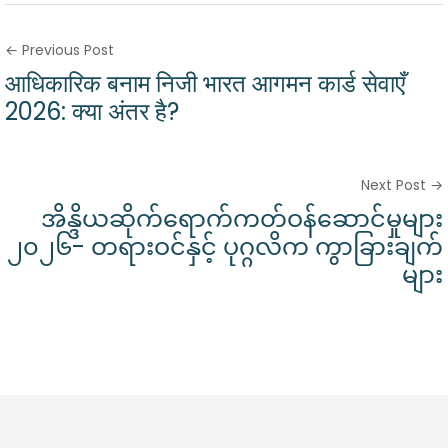
← Previous Post
आधिकारिक बनाम निजी भारत आगमन कार्ड सेवाएँ
2026: क्या अंतर है?
Next Post →
အိန္ဒိယဆိုက်ရောက်ကတ်ဝန်ဆောင်မှုများ
၂၀၂၆- တရားဝင်နှင့် ပုဂ္ဂလိက ကွာခြားချက်
များ