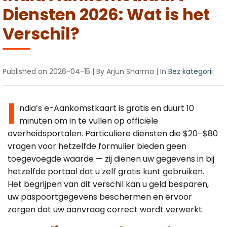
Canada
Error Correction
Diensten 2026: Wat is het
Languages
Bangalore
EU Citizens
Verschil?
Missed Deadline
NRI Guide
Published on
2026-04-15
| By Arjun Sharma
| In
Bez kategorii
I
ndia’s e-Aankomstkaart is gratis en duurt 10
minuten om in te vullen op officiële
overheidsportalen. Particuliere diensten die $20–$80
vragen voor hetzelfde formulier bieden geen
toegevoegde waarde — zij dienen uw gegevens in bij
hetzelfde portaal dat u zelf gratis kunt gebruiken.
Het begrijpen van dit verschil kan u geld besparen,
uw paspoortgegevens beschermen en ervoor
zorgen dat uw aanvraag correct wordt verwerkt.