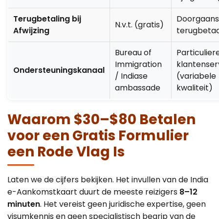
Terugbetaling bij
Doorgaans 
N.v.t. (gratis)
Afwijzing
terugbeta
Bureau of
Particulier
Immigration
klantenser
Ondersteuningskanaal
/ Indiase
(variabele
ambassade
kwaliteit)
Waarom $30–$80 Betalen
voor een Gratis Formulier
een Rode Vlag Is
Laten we de cijfers bekijken. Het invullen van de India
e-Aankomstkaart duurt de meeste reizigers
8–12
minuten
. Het vereist geen juridische expertise, geen
visumkennis en geen specialistisch begrip van de