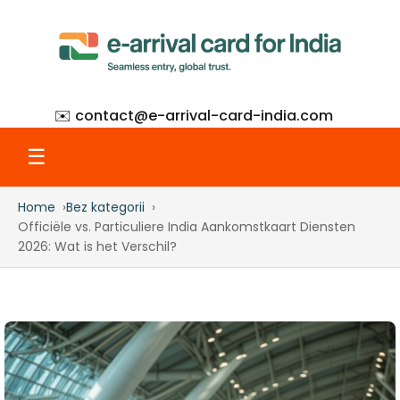
✉️ contact@
e-arrival-card-india.com
☰
Home
Bez kategorii
Home
Officiële vs. Particuliere India Aankomstkaart Diensten
2026: Wat is het Verschil?
What Is eAC
How to Apply
Step-by-Step with Screenshots