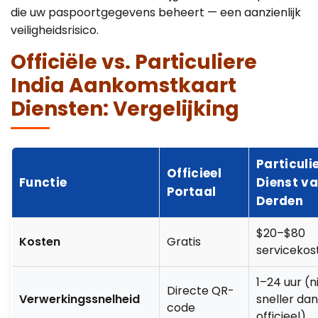
die uw paspoortgegevens beheert — een aanzienlijk
veiligheidsrisico.
Officiële vs. Particuliere
India Aankomstkaart
Diensten: Vergelijking
Particuli
Officieel
Functie
Dienst v
Portaal
Derden
$20–$80
Kosten
Gratis
servicekos
1–24 uur (n
Directe QR-
Verwerkingssnelheid
sneller dan
code
officieel)