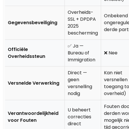
Overheids-
Onbekend
SSL + DPDPA
Gegevensbeveiliging
ongeregul
2025
derde parti
bescherming
✅ Ja —
Officiële
Bureau of
❌ Nee
Overheidssteun
Immigration
Direct —
Kan niet
geen
versnellen
Versnelde Verwerking
versnelling
toegang to
nodig
overheid)
Fouten do
U beheert
Verantwoordelijkheid
derden wo
correcties
voor Fouten
mogelijk ni
direct
tijd gecorr