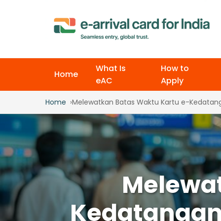
What Is
How to
Home
eAC
Apply
Home
Melewatkan Batas Waktu Kartu e-Kedatanga
Melewat
Kedatangan 