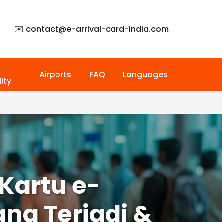
✉️ contact@
e-arrival-card-india.com
Airports
FAQ
Languages
ity
Kartu e-
ng Terjadi &