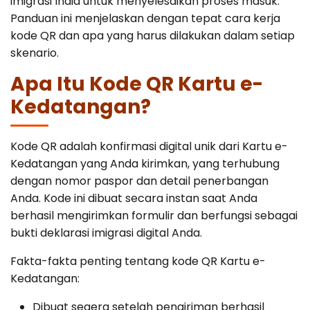
imigrasi India untuk menyelesaikan proses masuk.
Canada
Error Correction
Panduan ini menjelaskan dengan tepat cara kerja
Languages
Bangalore
kode QR dan apa yang harus dilakukan dalam setiap
EU Citizens
Missed Deadline
skenario.
NRI Guide
Apa Itu Kode QR Kartu e-
Kedatangan?
Kode QR adalah konfirmasi digital unik dari Kartu e-
Kedatangan yang Anda kirimkan, yang terhubung
dengan nomor paspor dan detail penerbangan
Anda. Kode ini dibuat secara instan saat Anda
berhasil mengirimkan formulir dan berfungsi sebagai
bukti deklarasi imigrasi digital Anda.
Fakta-fakta penting tentang kode QR Kartu e-
Kedatangan:
Dibuat segera setelah pengiriman berhasil