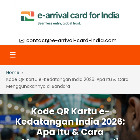
✉️ contact@
e-arrival-card-india.com
☰
Home
Home
Kode QR Kartu e-Kedatangan India 2026: Apa Itu & Cara
Menggunakannya di Bandara
What Is eAC
Kode QR Kartu e-
How to Apply
Kedatangan India 2026:
Apa Itu & Cara
Step-by-Step with Screenshots