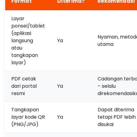
Format
Diterima?
Rekomendasi
Layar
ponsel/tablet
(aplikasi
Nyaman, metod
langsung
Ya
utama
atau
tangkapan
layar)
PDF cetak
Cadangan terba
dari portal
Ya
– selalu
resmi
direkomendasik
Tangkapan
Dapat diterima
layar kode QR
Ya
tetapi PDF lebih
(PNG/JPG)
disukai