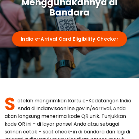
Menggunakannya di
Requirements
Bandara
Visa Types
India e-Arrival Card Eligibility Checker
e-arrival card vs eVisa
Guides
Who Needs It
72-Hour Rule
OCI Cardholders
By Nationality
Su-Swagatam App
Transit Passengers
S
US Citizens
QR Code Guide
etelah mengirimkan Kartu e-Kedatangan India
Airports
Anda di indianvisaonline.gov.in/earrival, Anda
UK Citizens
Common Mistakes
akan langsung menerima kode QR unik. Tunjukkan
kode QR ini – di layar ponsel Anda atau sebagai
Delhi (IGI)
Australia
Portal Troubleshooting
FAQ
salinan cetak – saat check-in di bandara dan lagi di
Mumbai