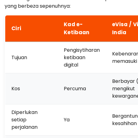
yang berbeza sepenuhnya:
Kad e-
eVisa / V
Ciri
Ketibaan
India
Pengisytiharan
Kebenaran
Tujuan
ketibaan
memasuki 
digital
Berbayar 
Kos
Percuma
mengikut
kewargan
Diperlukan
Bergantun
setiap
Ya
kesahihan 
perjalanan