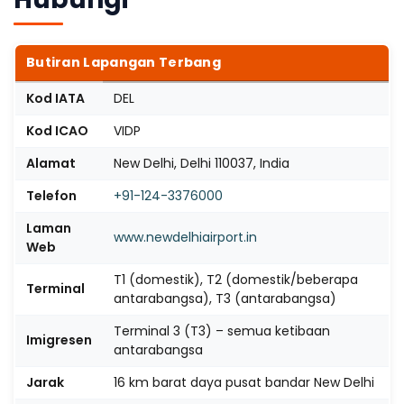
Butiran Lapangan Terbang
Kod IATA
DEL
Kod ICAO
VIDP
Alamat
New Delhi, Delhi 110037, India
Telefon
+91-124-3376000
Laman
www.newdelhiairport.in
Web
T1 (domestik), T2 (domestik/beberapa
Terminal
antarabangsa), T3 (antarabangsa)
Terminal 3 (T3) – semua ketibaan
Imigresen
antarabangsa
Jarak
16 km barat daya pusat bandar New Delhi