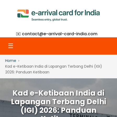
✉️ contact@
e-arrival-card-india.com
☰
Home
Home
Kad e-Ketibaan India di Lapangan Terbang Delhi (IGI)
2026: Panduan Ketibaan
What Is eAC
Kad e-Ketibaan India di
How to Apply
Lapangan Terbang Delhi
(IGI) 2026: Panduan
Step-by-Step with Screenshots