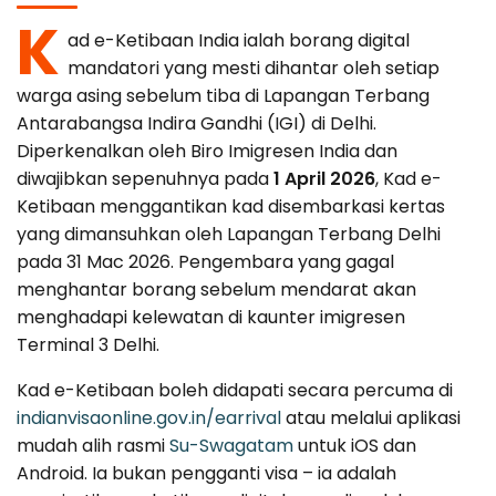
Canada
Error Correction
K
ad e-Ketibaan India ialah borang digital
Languages
Bangalore
EU Citizens
Missed Deadline
mandatori yang mesti dihantar oleh setiap
warga asing sebelum tiba di Lapangan Terbang
NRI Guide
Antarabangsa Indira Gandhi (IGI) di Delhi.
Diperkenalkan oleh Biro Imigresen India dan
diwajibkan sepenuhnya pada
1 April 2026
, Kad e-
Ketibaan menggantikan kad disembarkasi kertas
yang dimansuhkan oleh Lapangan Terbang Delhi
pada 31 Mac 2026. Pengembara yang gagal
menghantar borang sebelum mendarat akan
menghadapi kelewatan di kaunter imigresen
Terminal 3 Delhi.
Kad e-Ketibaan boleh didapati secara percuma di
indianvisaonline.gov.in/earrival
atau melalui aplikasi
mudah alih rasmi
Su-Swagatam
untuk iOS dan
Android. Ia bukan pengganti visa – ia adalah