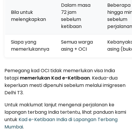
Dalam masa
Beberapa 
Bila untuk
72 jam
hingga mi
melengkapkan
sebelum
sebelum
ketibaan
perjalana
Siapa yang
Semua warga
Kebanyak
memerlukannya
asing + OCI
asing (buk
Pemegang kad OCI tidak memerlukan visa India
tetapi
memerlukan Kad e-Ketibaan
. Kedua-dua
keperluan mesti dipenuhi sebelum melalui imigresen
Delhi T3.
Untuk maklumat lanjut mengenai perjalanan ke
lapangan terbang India tertentu, lihat panduan kami
untuk
Kad e-Ketibaan India di Lapangan Terbang
Mumbai
.