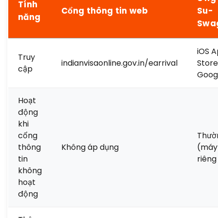
Tính
Cổng thông tin web
Su-
năng
Swa
iOS 
Truy
indianvisaonline.gov.in/earrival
Store
cập
Googl
Hoạt
động
khi
cổng
Thườn
thông
Không áp dụng
(máy
tin
riêng
không
hoạt
động