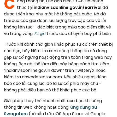
C
ổng thông tin Thẻ đến điện tử Ấn Độ chính
Canada
Error Correction
thức tại
indianvisaonline.gov.in/earrival
đã
Languages
Bangalore
được triển khai như một hệ thống bắt buộc. Nó đã
EU Citizens
Missed Deadline
trải qua các giai đoạn lưu lượng truy cập cao và lỗi
NRI Guide
không liên tục – đặc biệt trong mùa cao điểm đặt vé
và trong vòng
72 giờ
trước các chuyến bay phổ biến.
Trước khi dành thời gian khắc phục sự cố trên thiết bị
của bạn, hãy kiểm tra xem cổng thông tin có đang
gặp sự cố ngừng hoạt động trên toàn trang web hay
không. Bạn có thể làm điều này bằng cách tìm kiếm
“indianvisaonline.gov.in down” trên Twitter/X hoặc
kiểm tra downdetector.com. Nếu nhiều người dùng
báo cáo lỗi cùng lúc, đó là sự cố phía máy chủ –
không phải điều bạn có thể khắc phục cục bộ.
Giải pháp thay thế nhanh nhất của bạn khi cổng
thông tin web không hoạt động:
ứng dụng Su-
Swagatam
(có sẵn trên iOS App Store và Google