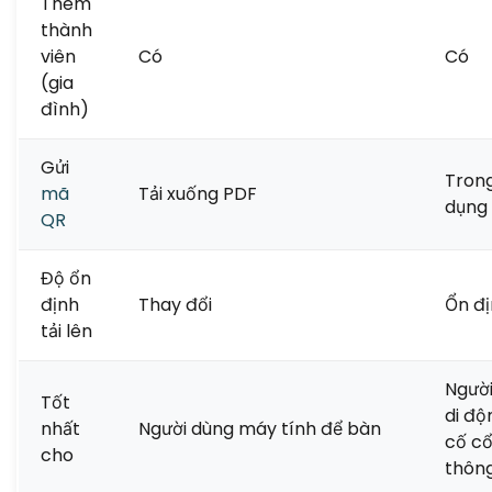
Thêm
thành
viên
Có
Có
(gia
đình)
Gửi
Tron
mã
Tải xuống PDF
dụng 
QR
Độ ổn
định
Thay đổi
Ổn đ
tải lên
Ngườ
Tốt
di độ
nhất
Người dùng máy tính để bàn
cố c
cho
thông