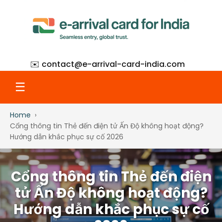
✉️ contact@
e-arrival-card-india.com
☰
Home
Home
Cổng thông tin Thẻ đến điện tử Ấn Độ không hoạt động?
Hướng dẫn khắc phục sự cố 2026
What Is eAC
Cổng thông tin Thẻ đến điện
How to Apply
tử Ấn Độ không hoạt động?
Hướng dẫn khắc phục sự cố
Step-by-Step with Screenshots