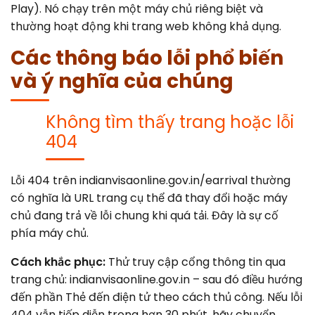
Play). Nó chạy trên một máy chủ riêng biệt và
thường hoạt động khi trang web không khả dụng.
Các thông báo lỗi phổ biến
và ý nghĩa của chúng
Không tìm thấy trang hoặc lỗi
404
Lỗi 404 trên indianvisaonline.gov.in/earrival thường
có nghĩa là URL trang cụ thể đã thay đổi hoặc máy
chủ đang trả về lỗi chung khi quá tải. Đây là sự cố
phía máy chủ.
Cách khắc phục:
Thử truy cập cổng thông tin qua
trang chủ: indianvisaonline.gov.in – sau đó điều hướng
đến phần Thẻ đến điện tử theo cách thủ công. Nếu lỗi
404 vẫn tiếp diễn trong hơn 30 phút, hãy chuyển