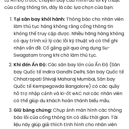
tử Ấn Độ trước chuyến bay của mình do lỗi kỹ thuật
của cổng thông tin, đây là các lựa chọn của bạn:
Tại sân bay khởi hành:
Thông báo cho nhân viên
làm thủ tục hàng không rằng cổng thông tin
không thể truy cập được. Nhiều hãng hàng không
có quy trình xử lý các lỗi kỹ thuật và có thể ghi
nhận vấn đề. Cố gắng gửi qua ứng dụng Su-
Swagatam trong khi chờ làm thủ tục.
Khi đến Ấn Độ:
Các sân bay lớn của Ấn Độ (Sân
bay Quốc tế Indira Gandhi Delhi, Sân bay Quốc tế
Chhatrapati Shivaji Maharaj Mumbai, Sân bay
Quốc tế Kempegowda Bangalore) có các quầy
hỗ trợ nhập cảnh và ki-ốt eAC nơi các nhân viên
có thể giúp du khách hoàn thành biểu mẫu.
Giữ bằng chứng:
Chụp ảnh màn hình các thông
báo lỗi của cổng thông tin có dấu thời gian. Tài
liệu này giúp giải thích tình hình cho nhân viên