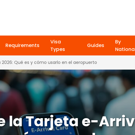
Visa
By
Requirements
Guides
Types
National
ia 2026: Qué es y cómo usarlo en el aeropuerto
la Tarjeta e-Arriv