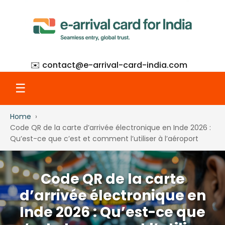
✉️ contact@
e-arrival-card-india.com
☰
Home
Home
Code QR de la carte d’arrivée électronique en Inde 2026 :
Qu’est-ce que c’est et comment l’utiliser à l’aéroport
What Is eAC
Code QR de la carte
How to Apply
d’arrivée électronique en
Inde 2026 : Qu’est-ce que
Step-by-Step with Screenshots