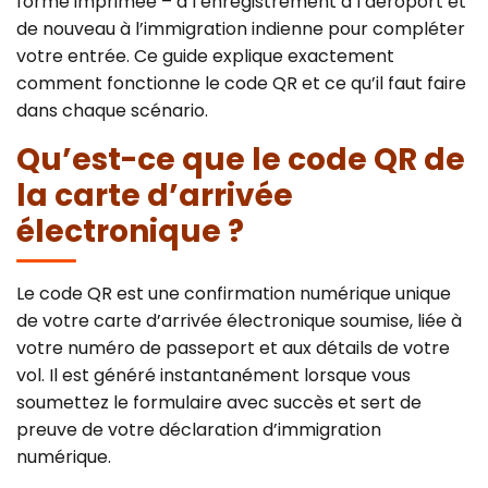
forme imprimée – à l’enregistrement à l’aéroport et
Canada
Error Correction
de nouveau à l’immigration indienne pour compléter
Languages
Bangalore
votre entrée. Ce guide explique exactement
EU Citizens
Missed Deadline
comment fonctionne le code QR et ce qu’il faut faire
NRI Guide
dans chaque scénario.
Qu’est-ce que le code QR de
la carte d’arrivée
électronique ?
Le code QR est une confirmation numérique unique
de votre carte d’arrivée électronique soumise, liée à
votre numéro de passeport et aux détails de votre
vol. Il est généré instantanément lorsque vous
soumettez le formulaire avec succès et sert de
preuve de votre déclaration d’immigration
numérique.