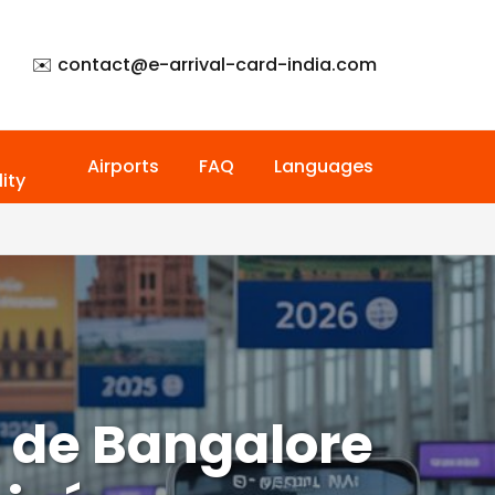
✉️ contact@
e-arrival-card-india.com
Airports
FAQ
Languages
ity
t de Bangalore