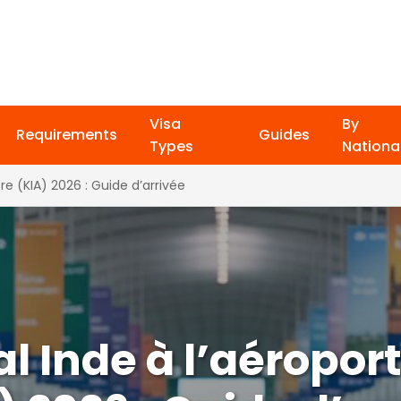
Visa
By
Requirements
Guides
Types
National
re (KIA) 2026 : Guide d’arrivée
al Inde à l’aéropor