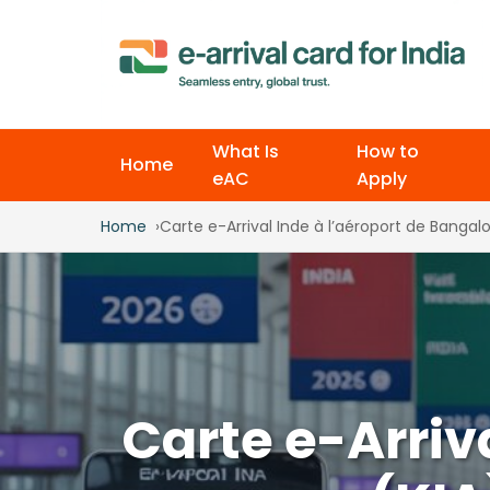
What Is
How to
Home
eAC
Apply
Home
Carte e-Arrival Inde à l’aéroport de Bangalo
Carte e-Arriv