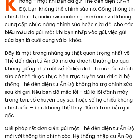
K
hông – một khi bạn đã gửi Thẻ đến điện tử Ấn
Canada
Error Correction
Độ, bạn không thể chỉnh sửa nó. Cổng thông tin
Languages
Bangalore
chính thức tại indianvisaonline.gov.in/earrival không
EU Citizens
Missed Deadline
cung cấp chức năng chỉnh sửa hoặc sửa đổi cho các
NRI Guide
biểu mẫu đã gửi. Một khi bạn nhấp vào gửi, việc gửi
của bạn là cuối cùng và bị khóa.
Đây là một trong những sự thật quan trọng nhất về
Thẻ đến điện tử Ấn Độ mà du khách thường bỏ qua.
Không giống như một số tài liệu du lịch mà các chỉnh
sửa có thể được thực hiện trực tuyến sau khi gửi, hệ
thống Thẻ đến điện tử Ấn Độ không hỗ trợ chỉnh sửa
sau khi gửi. Nếu bạn đã mắc lỗi – dù là lỗi đánh máy
trong tên, số chuyến bay sai, hoặc số hộ chiếu không
chính xác – bạn không thể thay đổi nó trên bản gửi
gốc.
Giải pháp rất đơn giản: gửi một Thẻ đến điện tử Ấn Độ
mới với thông tin chính xác. Hệ thống nhập cư Ấn Độ