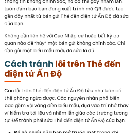
thông tin không chính xác, nó có thể gây nhầm lẫn.
Luôn đảm bảo bạn đang xuất trình mã QR được tạo
gần đây nhất từ bản gửi Thẻ đến điện tử Ấn Độ đã sửa
của bạn.
Không cần liên hệ với Cục Nhập cư hoặc bất kỳ cơ
quan nào để “hủy” một bản gửi không chính xác. Chỉ
cần gửi một biểu mẫu mới, đã sửa là đủ.
Cách tránh
lỗi trên Thẻ đến
điện tử Ấn Độ
Các lỗi trên Thẻ đến điện tử Ấn Độ hầu như luôn có
thể phòng ngừa được. Các nguyên nhân phổ biến
bao gồm vội vàng điền biểu mẫu, dựa vào trí nhớ thay
vì kiểm tra tài liệu và nhầm lẫn giữa các trường tương
tự. Để tránh phải sửa Thẻ đến điện tử Ấn Độ của bạn:
Để hộ chiếu của bạn mở trước mặt
trong khi