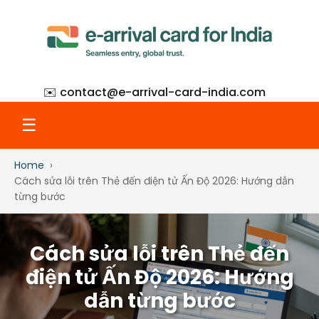
✉️ contact@
e-arrival-card-india.com
☰
Home
Home
Cách sửa lỗi trên Thẻ đến điện tử Ấn Độ 2026: Hướng dẫn
từng bước
What Is eAC
Cách sửa lỗi trên Thẻ đến
How to Apply
điện tử Ấn Độ 2026: Hướng
dẫn từng bước
Step-by-Step with Screenshots