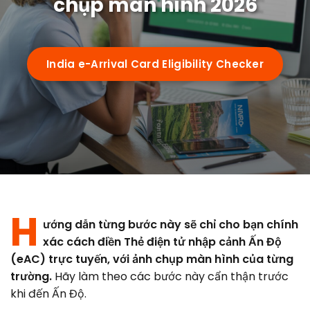
chụp màn hình 2026
Requirements
Visa Types
India e-Arrival Card Eligibility Checker
e-arrival card vs eVisa
Guides
Who Needs It
72-Hour Rule
OCI Cardholders
By Nationality
Su-Swagatam App
Transit Passengers
H
US Citizens
QR Code Guide
ướng dẫn từng bước này sẽ chỉ cho bạn chính
Airports
xác cách điền Thẻ điện tử nhập cảnh Ấn Độ
UK Citizens
Common Mistakes
(eAC) trực tuyến, với ảnh chụp màn hình của từng
trường.
Hãy làm theo các bước này cẩn thận trước
Delhi (IGI)
Australia
Portal Troubleshooting
FAQ
khi đến Ấn Độ.
Mumbai