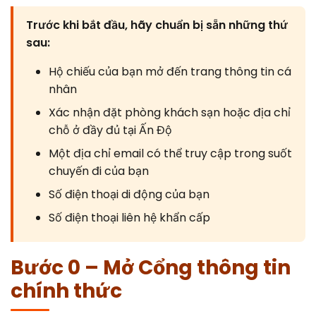
Canada
Error Correction
Trước khi bắt đầu, hãy chuẩn bị sẵn những thứ
Languages
Bangalore
EU Citizens
Missed Deadline
sau:
NRI Guide
Hộ chiếu của bạn mở đến trang thông tin cá
nhân
Xác nhận đặt phòng khách sạn hoặc địa chỉ
chỗ ở đầy đủ tại Ấn Độ
Một địa chỉ email có thể truy cập trong suốt
chuyến đi của bạn
Số điện thoại di động của bạn
Số điện thoại liên hệ khẩn cấp
Bước 0 – Mở Cổng thông tin
chính thức