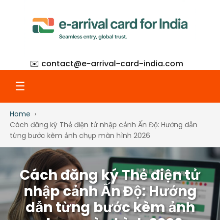
✉️ contact@
e-arrival-card-india.com
☰
Home
Home
Cách đăng ký Thẻ điện tử nhập cảnh Ấn Độ: Hướng dẫn
từng bước kèm ảnh chụp màn hình 2026
What Is eAC
Cách đăng ký Thẻ điện tử
How to Apply
nhập cảnh Ấn Độ: Hướng
dẫn từng bước kèm ảnh
Step-by-Step with Screenshots