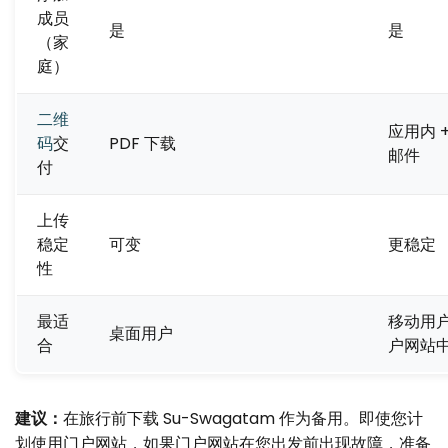
成员
是
是
（家
庭）
二维
应用内 
码
交
PDF 下载
邮件
付
上传
稳定
可变
更稳定
性
最适
移动用
桌面用户
合
户网站
建议：
在旅行前下载 Su-Swagatam 作为备用。即使您计
划使用门户网站，如果门户网站在您出发前出现故障，准备