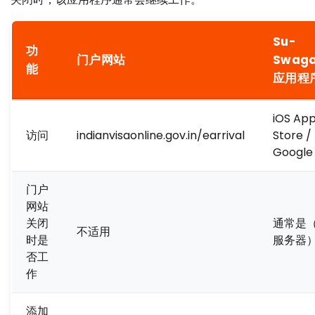
Su-
功
门户网站
Swag
能
应用程
iOS Ap
访问
indianvisaonline.gov.in/earrival
Store /
Google 
门户
网站
关闭
通常是
不适用
时是
服务器
否工
作
添加