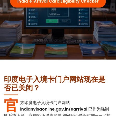
India e-Arrival Card Eligibility Checker
Requirements
Visa Types
e-arrival card vs eVisa
Guides
Who Needs It
72-Hour Rule
OCI Cardholders
By Nationality
Su-Swagatam App
Transit Passengers
印度电子入境卡门户网站现在是
US Citizens
QR Code Guide
否已关闭？
Airports
UK Citizens
Common Mistakes
官
方印度电子入境卡门户网站
Delhi (IGI)
Australia
Portal Troubleshooting
indianvisaonline.gov.in/earrival
已作为强制
FAQ
性系统上线。它曾经历过高流量和间歇性错误时期——尤其
Mumbai