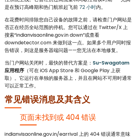
Canada
Error Correction
是在预订高峰期和热门航班起飞前
72 小时
内。
Languages
Bangalore
EU Citizens
Missed Deadline
在花费时间排除您自己设备的故障之前，请检查门户网站是
否正在经历全站范围的停机。您可以通过在 Twitter/X 上
NRI Guide
搜索“indianvisaonline.gov.in down”或查看
downdetector.com 来做到这一点。如果多个用户同时报
告错误，则这是服务器端问题——您无法在本地修复。
当门户网站关闭时，最快的替代方案是：
Su-Swagatam
应用程序
（可在 iOS App Store 和 Google Play 上获
取）。它运行在单独的服务器上，并且在网站不可用时通常
可以正常工作。
常见错误消息及其含义
页面未找到或 404 错误
indianvisaonline.gov.in/earrival 上的 404 错误通常意味