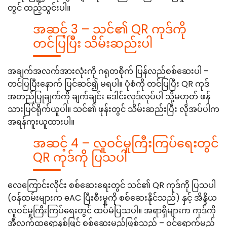
တွင် ထည့်သွင်းပါ။
အဆင့် 3 – သင်၏ QR ကုဒ်ကို
တင်ပြပြီး သိမ်းဆည်းပါ
အချက်အလက်အားလုံးကို ဂရုတစိုက် ပြန်လည်စစ်ဆေးပါ –
တင်ပြပြီးနောက် ပြင်ဆင်၍ မရပါ။ ပုံစံကို တင်ပြပြီး QR ကုဒ်
အတည်ပြုချက်ကို ချက်ချင်း ဒေါင်းလုဒ်လုပ်ပါ သို့မဟုတ် ဖန်
သားပြင်ရိုက်ယူပါ။ သင်၏ ဖုန်းတွင် သိမ်းဆည်းပြီး လိုအပ်ပါက
အရန်ကူးယူထားပါ။
အဆင့် 4 – လူဝင်မှုကြီးကြပ်ရေးတွင်
QR ကုဒ်ကို ပြသပါ
လေကြောင်းလိုင်း စစ်ဆေးရေးတွင် သင်၏ QR ကုဒ်ကို ပြသပါ
(ဝန်ထမ်းများက eAC ပြီးစီးမှုကို စစ်ဆေးနိုင်သည်) နှင့် အိန္ဒိယ
လူဝင်မှုကြီးကြပ်ရေးတွင် ထပ်မံပြသပါ။ အရာရှိများက ကုဒ်ကို
အီလက်ထရောနစ်ဖြင့် စစ်ဆေးမည်ဖြစ်သည် – ဝင်ရောက်မည့်