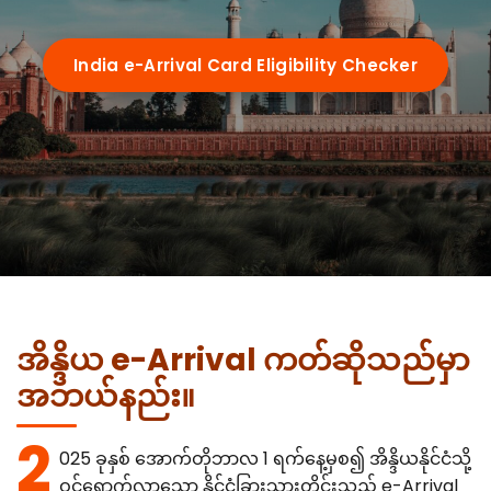
Requirements
India e-Arrival Card Eligibility Checker
Visa Types
e-arrival card vs eVisa
Guides
Who Needs It
72-Hour Rule
OCI Cardholders
By Nationality
Su-Swagatam App
Transit Passengers
US Citizens
အိန္ဒိယ e-Arrival ကတ်ဆိုသည်မှာ
QR Code Guide
Airports
အဘယ်နည်း။
UK Citizens
Common Mistakes
2
Delhi (IGI)
Australia
Portal Troubleshooting
025 ခုနှစ် အောက်တိုဘာလ 1 ရက်နေ့မှစ၍ အိန္ဒိယနိုင်ငံသို့
FAQ
ဝင်ရောက်လာသော နိုင်ငံခြားသားတိုင်းသည် e-Arrival
Mumbai