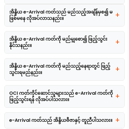
အိန္ဒိယ e-Arrival ကတ်သည် မည်သည့်အချိန်မှစ၍ မ
ဖြစ်မနေ လိုအပ်လာသနည်း။
အိန္ဒိယ e-Arrival ကတ်ကို မည်မျှစော၍ ဖြည့်သွင်း
နိုင်သနည်း။
အိန္ဒိယ e-Arrival ကတ်ကို မည်သည့်နေရာတွင် ဖြည့်
သွင်းရမည်နည်း။
OCI ကတ်ကိုင်ဆောင်သူများသည် e-Arrival ကတ်ကို
ဖြည့်သွင်းရန် လိုအပ်ပါသလား။
e-Arrival ကတ်သည် အိန္ဒိယဗီဇာနှင့် တူညီပါသလား။