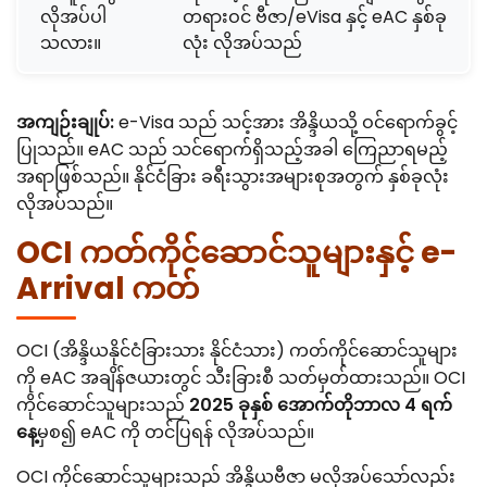
လိုအပ်ပါ
တရားဝင် ဗီဇာ/eVisa နှင့် eAC နှစ်ခု
သလား။
လုံး လိုအပ်သည်
အကျဉ်းချုပ်:
e-Visa သည် သင့်အား အိန္ဒိယသို့ ဝင်ရောက်ခွင့်
ပြုသည်။ eAC သည် သင်ရောက်ရှိသည့်အခါ ကြေညာရမည့်
အရာဖြစ်သည်။ နိုင်ငံခြား ခရီးသွားအများစုအတွက် နှစ်ခုလုံး
လိုအပ်သည်။
OCI ကတ်ကိုင်ဆောင်သူများနှင့် e-
Arrival ကတ်
OCI (အိန္ဒိယနိုင်ငံခြားသား နိုင်ငံသား) ကတ်ကိုင်ဆောင်သူများ
ကို eAC အချိန်ဇယားတွင် သီးခြားစီ သတ်မှတ်ထားသည်။ OCI
ကိုင်ဆောင်သူများသည်
2025 ခုနှစ် အောက်တိုဘာလ 4 ရက်
နေ့
မှစ၍ eAC ကို တင်ပြရန် လိုအပ်သည်။
OCI ကိုင်ဆောင်သူများသည် အိန္ဒိယဗီဇာ မလိုအပ်သော်လည်း