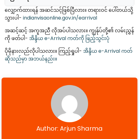
လျှောက်ထားရန် အဆင်သင့်ဖြစ်ပြီလား။ တရားဝင် ပေါ်တယ်သို့
သွားပါ-
indianvisaonline.gov.in/earrival
အဆင့်ဆင့် အကူအညီ လိုအပ်ပါသလား။ ကျွန်ုပ်တို့၏ လမ်းညွှန်
ကို ဖတ်ပါ-
အိန္ဒိယ e-Arrival ကတ်ကို ဖြည့်သွင်းပုံ
ပိုမိုနားလည်လိုပါသလား။ ကြည့်ရှုပါ-
အိန္ဒိယ e-Arrival ကတ်
ဆိုသည်မှာ အဘယ်နည်း။
Author: Arjun Sharma