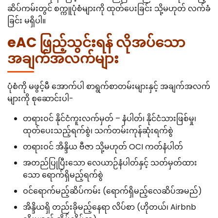
ဆိပ်ကမ်းတွင် စက္ကူပုံစံများကို ထုတ်ပေးခြင်း သို့မဟုတ် လက်ခံ
ခြင်း မရှိပါ။
eAC ဖြည့်သွင်းရန် လိုအပ်သော
အချက်အလက်များ
ပုံစံကို မဖွင့်မီ အောက်ပါ စာရွက်စာတမ်းများနှင့် အချက်အလက်
များကို စုဆောင်းပါ-
တရားဝင် နိုင်ငံကူးလက်မှတ် – နံပါတ်၊ နိုင်ငံသားဖြစ်မှု၊
ထုတ်ပေးသည့်ရက်စွဲ၊ သက်တမ်းကုန်ဆုံးရက်စွဲ
တရားဝင် အိန္ဒိယ ဗီဇာ သို့မဟုတ် OCI ကတ်နံပါတ်
အတည်ပြုပြီးသော လေယာဉ်နံပါတ်နှင့် သတ်မှတ်ထား
သော ရောက်ရှိမည့်ရက်စွဲ
ဝင်ရောက်မည့်ဆိပ်ကမ်း (ရောက်ရှိမည့်လေဆိပ်အမည်)
အိန္ဒိယရှိ တည်းခိုမည့်နေရာ လိပ်စာ (ဟိုတယ်၊ Airbnb