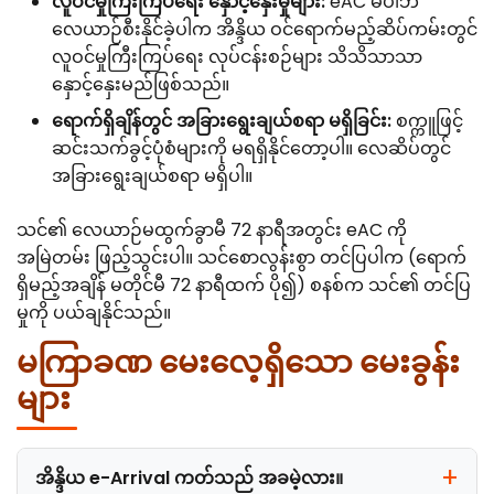
လူဝင်မှုကြီးကြပ်ရေး နှောင့်နှေးမှုများ:
eAC မပါဘဲ
လေယာဉ်စီးနိုင်ခဲ့ပါက အိန္ဒိယ ဝင်ရောက်မည့်ဆိပ်ကမ်းတွင်
လူဝင်မှုကြီးကြပ်ရေး လုပ်ငန်းစဉ်များ သိသိသာသာ
နှောင့်နှေးမည်ဖြစ်သည်။
ရောက်ရှိချိန်တွင် အခြားရွေးချယ်စရာ မရှိခြင်း:
စက္ကူဖြင့်
ဆင်းသက်ခွင့်ပုံစံများကို မရရှိနိုင်တော့ပါ။ လေဆိပ်တွင်
အခြားရွေးချယ်စရာ မရှိပါ။
သင်၏ လေယာဉ်မထွက်ခွာမီ 72 နာရီအတွင်း eAC ကို
အမြဲတမ်း ဖြည့်သွင်းပါ။ သင်စောလွန်းစွာ တင်ပြပါက (ရောက်
ရှိမည့်အချိန် မတိုင်မီ 72 နာရီထက် ပို၍) စနစ်က သင်၏ တင်ပြ
မှုကို ပယ်ချနိုင်သည်။
မကြာခဏ မေးလေ့ရှိသော မေးခွန်း
များ
အိန္ဒိယ e-Arrival ကတ်သည် အခမဲ့လား။