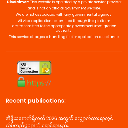
Recent publications:
အိန္ဒိယရောက်ရှိကတ် 2026 အတွက် လျှောက်ထားရာတွင်
လိမ်လည်မှုများကို ရှောင်ရှားနည်း