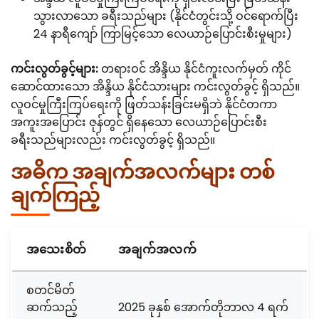
သွားလာသော ခရီးသည်များ (နိုင်ငံတွင်းသို့ ဝင်ရောက်ပြီး
24 နာရီကျော် ကြာမြင့်သော လေယာဉ်ပြောင်းစီးမှုများ)
ကင်းလွတ်ခွင့်များ:
တရားဝင် အိန္ဒိယ နိုင်ငံကူးလက်မှတ် ကိုင်
ဆောင်ထားသော အိန္ဒိယ နိုင်ငံသားများ ကင်းလွတ်ခွင့် ရှိသည်။
လူဝင်မှုကြီးကြပ်ရေးကို ဖြတ်သန်းခြင်းမရှိဘဲ နိုင်ငံတကာ
အကူးအပြောင်း ဇုန်တွင် ရှိနေသော လေယာဉ်ပြောင်းစီး
ခရီးသည်များလည်း ကင်းလွတ်ခွင့် ရှိသည်။
အဓိက အချက်အလက်များ တစ်
ချက်ကြည့်
အသေးစိတ်
အချက်အလက်
စတင်မိတ်
ဆက်သည့်
2025 ခုနှစ် အောက်တိုဘာလ 4 ရက်