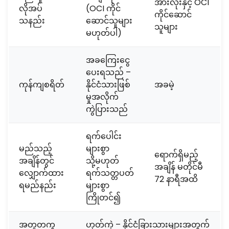
အားလုံးနှင့် OCI
လိုအပ်
(OCI ကိုင်
ကိုင်ဆောင်
သနည်း
ဆောင်သူများ
သူများ
မဟုတ်ပါ)
အခကြေးငွေ
ပေးရသည် –
ကုန်ကျစရိတ်
နိုင်ငံသားဖြစ်
အခမဲ့
မှုအလိုက်
ကွဲပြားသည်
ရက်ပေါင်း
မည်သည့်
များစွာ
ရောက်ရှိမည့်
အချိန်တွင်
သို့မဟုတ်
အချိန် မတိုင်မီ
လျှောက်ထား
ရက်သတ္တပတ်
72 နာရီအထိ
ရမည်နည်း
များစွာ
ကြိုတင်၍
အတူတကွ
ဟုတ်ကဲ့ – နိုင်ငံခြားသားများအတွက်