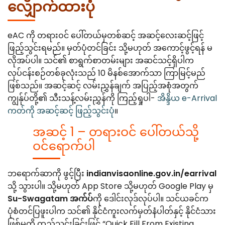
လျှောက်ထားပုံ
eAC ကို တရားဝင် ပေါ်တယ်မှတစ်ဆင့် အဆင့်လေးဆင့်ဖြင့်
ဖြည့်သွင်းရမည်။ မှတ်ပုံတင်ခြင်း သို့မဟုတ် အကောင့်ဖွင့်ရန် မ
လိုအပ်ပါ။ သင်၏ စာရွက်စာတမ်းများ အဆင်သင့်ရှိပါက
လုပ်ငန်းစဉ်တစ်ခုလုံးသည် 10 မိနစ်အောက်သာ ကြာမြင့်မည်
ဖြစ်သည်။ အဆင့်ဆင့် လမ်းညွှန်ချက် အပြည့်အစုံအတွက်
ကျွန်ုပ်တို့၏ သီးသန့်လမ်းညွှန်ကို ကြည့်ရှုပါ-
အိန္ဒိယ e-Arrival
ကတ်ကို အဆင့်ဆင့် ဖြည့်သွင်းပုံ
။
အဆင့် 1 – တရားဝင် ပေါ်တယ်သို့
ဝင်ရောက်ပါ
ဘရောက်ဆာကို ဖွင့်ပြီး
indianvisaonline.gov.in/earrival
သို့ သွားပါ။ သို့မဟုတ် App Store သို့မဟုတ် Google Play မှ
Su-Swagatam အက်ပ်
ကို ဒေါင်းလုဒ်လုပ်ပါ။ သင်ယခင်က
ပုံစံတင်ပြဖူးပါက သင်၏ နိုင်ငံကူးလက်မှတ်နံပါတ်နှင့် နိုင်ငံသား
ဖြစ်မှုကို ထည့်သွင်းခြင်းဖြင့် “Quick Fill From Existing