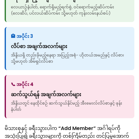
လေယာဉ်နံပါတ်, ရောက်ရှိမည့်ရက်စွဲ, ဝင်ရောက်မည့်ဆိပ်ကမ်း
(လေဆိပ်, ပင်လယ်ဆိပ်ကမ်း သို့မဟုတ် ကုန်းလမ်းနယ်စပ်)
🏨 အပိုင်း 3
လိပ်စာ အချက်အလက်များ
အိန္ဒိယရှိ တည်းခိုမည့်နေရာ အပြည့်အစုံ- ဟိုတယ်အမည်နှင့် လိပ်စာ၊
သို့မဟုတ် အိမ်ရှင်လိပ်စာ
📞 အပိုင်း 4
ဆက်သွယ်ရန် အချက်အလက်များ
အိန္ဒိယတွင် နေထိုင်စဉ် ဆက်သွယ်နိုင်မည့် အီးမေးလ်လိပ်စာနှင့် ဖုန်း
နံပါတ်
မိသားစုနှင့် ခရီးသွားပါက
“Add Member”
အင်္ဂါရပ်ကို
အသုံးပြု၍ ခရီးသွားများကို တစ်ကြိမ်တည်း တင်ပြမှုအောက်