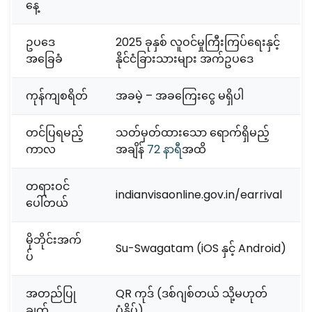
နေ့
ဥပဒေ
2025 ခုနှစ် လူဝင်မှုကြီးကြပ်ရေးနှင့်
အခြေခံ
နိုင်ငံခြားသားများ အက်ဥပဒေ
ကုန်ကျစရိတ်
အခမဲ့ – အခကြေးငွေ မရှိပါ
တင်ပြရမည့်
သတ်မှတ်ထားသော ရောက်ရှိမည့်
ကာလ
အချိန်
72 နာရီ
အထိ
တရားဝင်
indianvisaonline.gov.in/earrival
ပေါ်တယ်
မိုဘိုင်းအက်
Su-Swagatam (iOS နှင့် Android)
ပ်
အတည်ပြု
QR ကုဒ် (ဒစ်ဂျစ်တယ် သို့မဟုတ်
ချက်
ပုံနှိပ်)