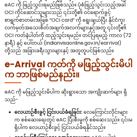
eAC ကို ဖြည့်သွင်းရမည်ဖြစ်သည်။ ပုံစံဖြည့်သွင်းသည့်အခါ
OCI ကိုင်ဆောင်သူများသည် ၎င်းတို့၏ ဝင်ရောက်ခွင့်
စာရွက်စာတမ်းအဖြစ် “OCI card” ကို ရွေးချယ်ပြီး နိုင်ငံကူး
လက်မှတ်အသေးစိတ်အချက်အလက်များနှင့်အတူ ၎င်းတို့၏
OCI ကတ်နံပါတ်ကို ထည့်သွင်းရမည်။ တင်ပြရမည့် ကာလ (72
နာရီ) နှင့် ပေါ်တယ် (indianvisaonline.gov.in/earrival)
တို့သည် အခြားခရီးသွားများနှင့် အတူတူပင်ဖြစ်သည်။
e-Arrival ကတ်ကို မဖြည့်သွင်းမိပါ
က ဘာဖြစ်မည်နည်း။
eAC ကို မဖြည့်သွင်းမိပါက ဆိုးရွားသော အကျိုးဆက်များ ရှိ
သည်-
လေယာဉ်စီးခွင့် ငြင်းပယ်ခံရခြင်း:
လေကြောင်းလိုင်းများ
က စစ်ဆေးရေးတွင် eAC ပြီးစီးမှုကို စစ်ဆေးသည်။ ၎င်းမ
ရှိပါက လေယာဉ်စီးခွင့် ငြင်းပယ်ခံရနိုင်သည်။