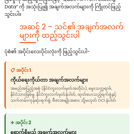
Data” ကို အသုံးပြု၍ အချက်အလက်များကို ကြိုတင်ဖြည့်
သွင်းပါ။
အဆင့် 2 – သင်၏ အချက်အလက်
များကို ထည့်သွင်းပါ
ပုံစံ၏ အပိုင်းလေးပိုင်းလုံးကို ဖြည့်သွင်းပါ-
📋 အပိုင်း 1
ကိုယ်ရေးကိုယ်တာ အချက်အလက်များ
အမည်အပြည့်အစုံ (နိုင်ငံကူးလက်မှတ်အတိုင်း), မွေးသက္ကရာဇ်,
နိုင်ငံသားဖြစ်မှု, နိုင်ငံကူးလက်မှတ်နံပါတ်, ထုတ်ပေးသည့်ရက်စွဲနှင့်
သက်တမ်းကုန်ဆုံးရက်စွဲ, ဗီဇာအမျိုးအစား သို့မဟုတ် OCI နံပါတ်
✈️ အပိုင်း 2
ရောက်ရှိမည့် အချက်အလက်များ