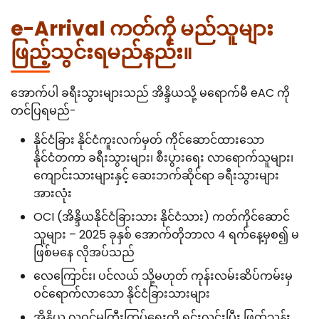
e-Arrival ကတ်ကို မည်သူများ
ဖြည့်သွင်းရမည်နည်း။
အောက်ပါ ခရီးသွားများသည် အိန္ဒိယသို့ မရောက်မီ eAC ကို
တင်ပြရမည်-
နိုင်ငံခြား နိုင်ငံကူးလက်မှတ် ကိုင်ဆောင်ထားသော
နိုင်ငံတကာ ခရီးသွားများ၊ စီးပွားရေး လာရောက်သူများ၊
ကျောင်းသားများနှင့် ဆေးဘက်ဆိုင်ရာ ခရီးသွားများ
အားလုံး
OCI (အိန္ဒိယနိုင်ငံခြားသား နိုင်ငံသား) ကတ်ကိုင်ဆောင်
သူများ – 2025 ခုနှစ် အောက်တိုဘာလ 4 ရက်နေ့မှစ၍ မ
ဖြစ်မနေ လိုအပ်သည်
လေကြောင်း၊ ပင်လယ် သို့မဟုတ် ကုန်းလမ်းဆိပ်ကမ်းမှ
ဝင်ရောက်လာသော နိုင်ငံခြားသားများ
အိန္ဒိယ လူဝင်မှုကြီးကြပ်ရေးကို ရှင်းလင်းပြီး ဖြတ်သန်း