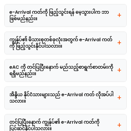
e-Arrival ကတ်ကို ဖြည့်သွင်းရန် မေ့သွားပါက ဘာ
ဖြစ်မည်နည်း။
ကျွန်ုပ်၏ မိသားစုတစ်ခုလုံးအတွက် e-Arrival ကတ်
ကို ဖြည့်သွင်းနိုင်ပါသလား။
eAC ကို တင်ပြပြီးနောက် မည်သည့်စာရွက်စာတမ်းကို
ရရှိမည်နည်း။
အိန္ဒိယ နိုင်ငံသားများသည် e-Arrival ကတ် လိုအပ်ပါ
သလား။
တင်ပြပြီးနောက် ကျွန်ုပ်၏ e-Arrival ကတ်ကို
ပြင်ဆင်နိုင်ပါသလား။