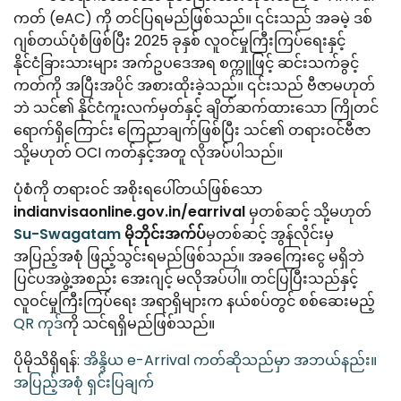
Canada
Error Correction
ကတ် (eAC) ကို တင်ပြရမည်ဖြစ်သည်။ ၎င်းသည် အခမဲ့ ဒစ်
Languages
ဂျစ်တယ်ပုံစံဖြစ်ပြီး 2025 ခုနှစ် လူဝင်မှုကြီးကြပ်ရေးနှင့်
Bangalore
EU Citizens
Missed Deadline
နိုင်ငံခြားသားများ အက်ဥပဒေအရ စက္ကူဖြင့် ဆင်းသက်ခွင့်
ကတ်ကို အပြီးအပိုင် အစားထိုးခဲ့သည်။ ၎င်းသည် ဗီဇာမဟုတ်
NRI Guide
ဘဲ သင်၏ နိုင်ငံကူးလက်မှတ်နှင့် ချိတ်ဆက်ထားသော ကြိုတင်
ရောက်ရှိကြောင်း ကြေညာချက်ဖြစ်ပြီး သင်၏ တရားဝင်ဗီဇာ
သို့မဟုတ် OCI ကတ်နှင့်အတူ လိုအပ်ပါသည်။
ပုံစံကို တရားဝင် အစိုးရပေါ်တယ်ဖြစ်သော
indianvisaonline.gov.in/earrival
မှတစ်ဆင့် သို့မဟုတ်
Su-Swagatam
မိုဘိုင်းအက်ပ်
မှတစ်ဆင့် အွန်လိုင်းမှ
အပြည့်အစုံ ဖြည့်သွင်းရမည်ဖြစ်သည်။ အခကြေးငွေ မရှိဘဲ
ပြင်ပအဖွဲ့အစည်း အေးဂျင့် မလိုအပ်ပါ။ တင်ပြပြီးသည်နှင့်
လူဝင်မှုကြီးကြပ်ရေး အရာရှိများက နယ်စပ်တွင် စစ်ဆေးမည့်
QR ကုဒ်
ကို သင်ရရှိမည်ဖြစ်သည်။
ပိုမိုသိရှိရန်:
အိန္ဒိယ e-Arrival ကတ်ဆိုသည်မှာ အဘယ်နည်း။
အပြည့်အစုံ ရှင်းပြချက်