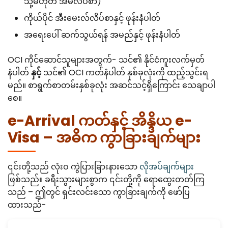
သို့မဟုတ် အိမ်လိပ်စာ)
ကိုယ်ပိုင် အီးမေးလ်လိပ်စာနှင့် ဖုန်းနံပါတ်
အရေးပေါ် ဆက်သွယ်ရန် အမည်နှင့် ဖုန်းနံပါတ်
OCI ကိုင်ဆောင်သူများအတွက်- သင်၏ နိုင်ငံကူးလက်မှတ်
နံပါတ်
နှင့်
သင်၏ OCI ကတ်နံပါတ် နှစ်ခုလုံးကို ထည့်သွင်းရ
မည်။ စာရွက်စာတမ်းနှစ်ခုလုံး အဆင်သင့်ရှိကြောင်း သေချာပါ
စေ။
e-Arrival ကတ်နှင့် အိန္ဒိယ e-
Visa – အဓိက ကွာခြားချက်များ
၎င်းတို့သည် လုံးဝ ကွဲပြားခြားနားသော
လိုအပ်ချက်များ
ဖြစ်သည်။ ခရီးသွားများစွာက ၎င်းတို့ကို ရောထွေးတတ်ကြ
သည် – ဤတွင် ရှင်းလင်းသော ကွာခြားချက်ကို ဖော်ပြ
ထားသည်-