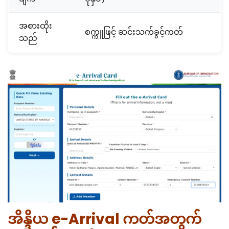
အစားထိုး
စက္ကူဖြင့် ဆင်းသက်ခွင့်ကတ်
သည်
အိန္ဒိယ e-Arrival ကတ်အတွက်