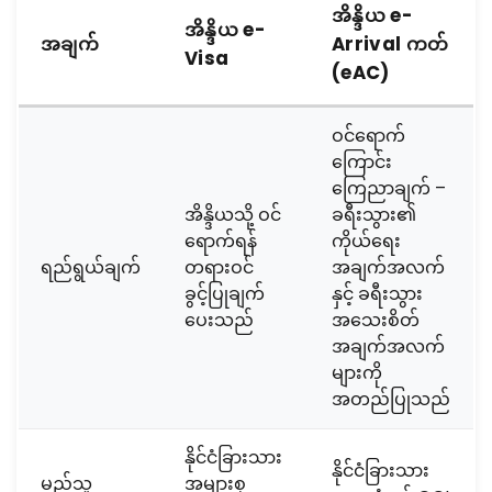
အိန္ဒိယ e-
အိန္ဒိယ e-
အချက်
Arrival ကတ်
Visa
(eAC)
ဝင်ရောက်
ကြောင်း
ကြေညာချက် –
အိန္ဒိယသို့ ဝင်
ခရီးသွား၏
ရောက်ရန်
ကိုယ်ရေး
ရည်ရွယ်ချက်
တရားဝင်
အချက်အလက်
ခွင့်ပြုချက်
နှင့် ခရီးသွား
ပေးသည်
အသေးစိတ်
အချက်အလက်
များကို
အတည်ပြုသည်
နိုင်ငံခြားသား
နိုင်ငံခြားသား
မည်သူ
အများစု