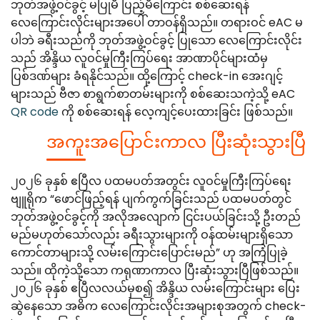
ဘုတ်အဖွဲ့ဝင်ခွင့် မပြုမီ ပြည့်မီကြောင်း စစ်ဆေးရန်
လေကြောင်းလိုင်းများအပေါ် တာဝန်ရှိသည်။ တရားဝင် eAC မ
ပါဘဲ ခရီးသည်ကို ဘုတ်အဖွဲ့ဝင်ခွင့် ပြုသော လေကြောင်းလိုင်း
သည် အိန္ဒိယ လူဝင်မှုကြီးကြပ်ရေး အာဏာပိုင်များထံမှ
ပြစ်ဒဏ်များ ခံရနိုင်သည်။ ထို့ကြောင့် check-in အေးဂျင့်
များသည် ဗီဇာ စာရွက်စာတမ်းများကို စစ်ဆေးသကဲ့သို့ eAC
QR code
ကို စစ်ဆေးရန် လေ့ကျင့်ပေးထားခြင်း ဖြစ်သည်။
အကူးအပြောင်းကာလ ပြီးဆုံးသွားပြီ
၂၀၂၆ ခုနှစ် ဧပြီလ ပထမပတ်အတွင်း လူဝင်မှုကြီးကြပ်ရေး
ဗျူရိုက “ဖောင်ဖြည့်ရန် ပျက်ကွက်ခြင်းသည် ပထမပတ်တွင်
ဘုတ်အဖွဲ့ဝင်ခွင့်ကို အလိုအလျောက် ငြင်းပယ်ခြင်းသို့ ဦးတည်
မည်မဟုတ်သော်လည်း ခရီးသွားများကို ဝန်ထမ်းများရှိသော
ကောင်တာများသို့ လမ်းကြောင်းပြောင်းမည်” ဟု အကြံပြုခဲ့
သည်။ ထိုကဲ့သို့သော ကရုဏာကာလ ပြီးဆုံးသွားပြီဖြစ်သည်။
၂၀၂၆ ခုနှစ် ဧပြီလလယ်မှစ၍ အိန္ဒိယ လမ်းကြောင်းများ ပြေး
ဆွဲနေသော အဓိက လေကြောင်းလိုင်းအများစုအတွက် check-