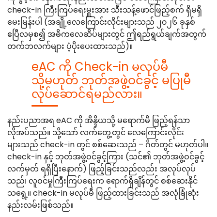
check-in ကြီးကြပ်ရေးမှူးအား သီးသန့်ဖောင်ဖြည့်စက် ရှိမရှိ
မေးမြန်းပါ (အချို့လေကြောင်းလိုင်းများသည် ၂၀၂၆ ခုနှစ်
ဧပြီလမှစ၍ အဓိကလေဆိပ်များတွင် ဤရည်ရွယ်ချက်အတွက်
တက်ဘလက်များ ပံ့ပိုးပေးထားသည်)။
eAC ကို Check-in မလုပ်မီ
သို့မဟုတ် ဘုတ်အဖွဲ့ဝင်ခွင့် မပြုမီ
လုပ်ဆောင်ရမည်လား။
နည်းပညာအရ eAC ကို အိန္ဒိယသို့ မရောက်မီ ဖြည့်ရန်သာ
လိုအပ်သည်။ သို့သော် လက်တွေ့တွင် လေကြောင်းလိုင်း
များသည် check-in တွင် စစ်ဆေးသည် – ဂိတ်တွင် မဟုတ်ပါ။
check-in နှင့် ဘုတ်အဖွဲ့ဝင်ခွင့်ကြား (သင်၏ ဘုတ်အဖွဲ့ဝင်ခွင့်
လက်မှတ် ရရှိပြီးနောက်) ဖြည့်ခြင်းသည်လည်း အလုပ်လုပ်
သည်၊ လူဝင်မှုကြီးကြပ်ရေးက ရောက်ရှိချိန်တွင် စစ်ဆေးနိုင်
သရွေ့။ check-in မလုပ်မီ ဖြည့်ထားခြင်းသည် အလုံခြုံဆုံး
နည်းလမ်းဖြစ်သည်။