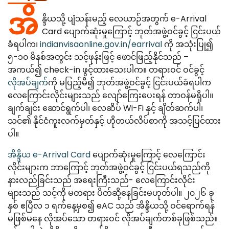
Canada
Error Correction
အိ
န္ဒိယသို့ ပျံသန်းမည့် လေယာဉ်အတွက် e-Arrival
Languages
Bangalore
EU Citizens
Missed Deadline
Card ပျောက်ဆုံးမှုကြောင့် ဘုတ်အဖွဲ့ဝင်ခွင့် ငြင်းပယ်
ခံရပါက၊
indianvisaonline.gov.in/earrival
ကို အသုံးပြု၍
NRI Guide
၅-၁၀ မိနစ်အတွင်း သင့်ဖုန်းဖြင့် ဖောင်ဖြည့်နိုင်သည် –
အကယ်၍ check-in ဖွင့်ထားသေးပါက။ တရားဝင် ဝင်ခွင့်
လိုအပ်ချက်
ကို မပြည့်မီ၍ ဘုတ်အဖွဲ့ဝင်ခွင့် ငြင်းပယ်ခံရပါက
လေကြောင်းလိုင်းများသည် လျော်ကြေးပေးရန် တာဝန်မရှိပါ။
ချက်ချင်း ဆောင်ရွက်ပါ၊ လေဆိပ် Wi-Fi နှင့် ချိတ်ဆက်ပါ၊
သင်၏ နိုင်ငံကူးလက်မှတ်နှင့် ဟိုတယ်လိပ်စာကို အသင့်ပြင်ထား
ပါ။
အိန္ဒိယ e-Arrival Card
ပျောက်ဆုံးမှုကြောင့် လေကြောင်း
လိုင်းများက ဘာကြောင့် ဘုတ်အဖွဲ့ဝင်ခွင့် ငြင်းပယ်ရသည်ကို
နားလည်ခြင်းသည် အရေးကြီးသည်- လေကြောင်းလိုင်း
များသည် သင့်ကို မတရား ပိတ်ဆို့နေခြင်းမဟုတ်ပါ။ ၂၀၂၆ ခု
နှစ် ဧပြီလ ၁ ရက်နေ့မှစ၍ eAC သည် အိန္ဒိယသို့ ဝင်ရောက်ရန်
မဖြစ်မနေ လိုအပ်သော တရားဝင် လိုအပ်ချက်တစ်ခုဖြစ်သည်။