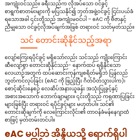
အကျုံးဝင်သည်။ ခရီးသည်က လိုအပ်သော ဝင်ခွင့်
စာရွက်စာတမ်းများကို မပြသနိုင်၍ ဘုတ်အဖွဲ့ဝင်ခွင့် ငြင်းပယ်ခံ
ရသောအခါ ၎င်းတို့သည် အကျုံးမဝင်ပါ – eAC ကို ဗီဇာနှင့်
ညီမျှသော ဝင်ခွင့်လိုအပ်ချက်အဖြစ် တရားဝင် သတ်မှတ်သည်။
သင် တောင်းဆိုနိုင်သည့်အရာ
လျော်ကြေးရပိုင်ခွင့် မရှိသော်လည်း သင်သည် ကျိုးကြောင်း
ဆီလျော်စွာ တောင်းဆိုနိုင်သည်- နောက်ထပ် ရရှိနိုင်သော
လေယာဉ်အတွက် ထပ်ဆောင်းကုန်ကျစရိတ်မရှိဘဲ ပြန်လည်
ဘွတ်ကင်လုပ်ခြင်း (eAC ကို ဖြည့်ပြီး ဂိတ်ပိတ်သွားပါက)၊
စောင့်ဆိုင်းနေစဉ် လေဆိပ်အနားယူခန်း အသုံးပြုခွင့်နှင့်
အစားအသောက် ဘောက်ချာများ။ ၎င်းတို့သည် ကရုဏာပြခြင်း
များဖြစ်ပြီး တရားဝင် ရပိုင်ခွင့်များ မဟုတ်ပါ။ သင်၏
တောင်းဆိုချက်ကို လေကြောင်းလိုင်း၏ တာဝန်ခံမန်နေဂျာထံ
စာဖြင့် မှတ်တမ်းတင်ပါ။
eAC မပါဘဲ အိန္ဒိယသို့ ရောက်ရှိပါ