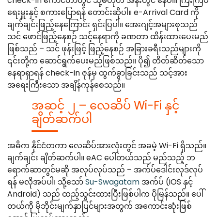
check-in ကောင်တာတွင် သို့မဟုတ် အနီးတွင် နေပါ။ ကြီးကြပ်
ရေးမှူးနှင့် စကားပြောရန် တောင်းဆိုပါ။ e-Arrival Card ကို
ချက်ချင်းဖြည့်နေကြောင်း ရှင်းပြပါ။ အေးဂျင့်အများစုသည်
သင် ဖောင်ဖြည့်နေစဉ် သင့်နေရာကို ခဏတာ ထိန်းထားပေးမည်
ဖြစ်သည် – သင် ဖုန်းဖြင့် ဖြည့်နေစဉ် အခြားခရီးသည်များကို
၎င်းတို့က ဆောင်ရွက်ပေးမည်ဖြစ်သည်။ ပို၍ တိတ်ဆိတ်သော
နေရာရှာရန် check-in ဇုန်မှ ထွက်ခွာခြင်းသည် သင့်အား
အရေးကြီးသော အချိန်ကုန်စေသည်။
အဆင့် ၂ – လေဆိပ် Wi-Fi နှင့်
ချိတ်ဆက်ပါ
အဓိက နိုင်ငံတကာ လေဆိပ်အားလုံးတွင် အခမဲ့ Wi-Fi ရှိသည်။
ချက်ချင်း ချိတ်ဆက်ပါ။ eAC ပေါ်တယ်သည် မည်သည့် ဘ
ရောက်ဆာတွင်မဆို အလုပ်လုပ်သည် – အက်ပ်ဒေါင်းလုဒ်လုပ်
ရန် မလိုအပ်ပါ၊ သို့သော်
Su-Swagatam
အက်ပ် (iOS နှင့်
Android) သည် ထည့်သွင်းထားပြီးဖြစ်ပါက ပိုမြန်သည်။ ပေါ်
တယ်ကို မိုဘိုင်းမျက်နှာပြင်များအတွက် အကောင်းဆုံးဖြစ်