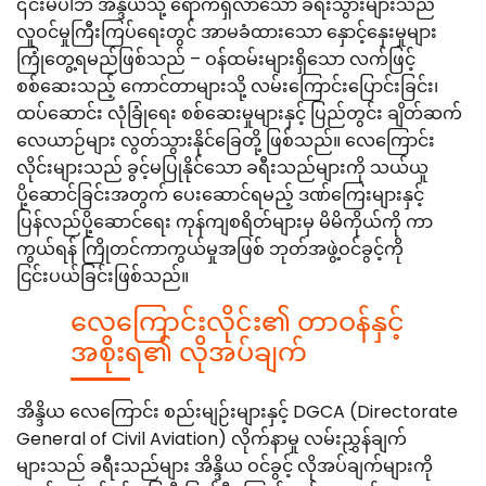
၎င်းမပါဘဲ အိန္ဒိယသို့ ရောက်ရှိလာသော ခရီးသွားများသည်
လူဝင်မှုကြီးကြပ်ရေးတွင် အာမခံထားသော နှောင့်နှေးမှုများ
ကြုံတွေ့ရမည်ဖြစ်သည် – ဝန်ထမ်းများရှိသော လက်ဖြင့်
စစ်ဆေးသည့် ကောင်တာများသို့ လမ်းကြောင်းပြောင်းခြင်း၊
ထပ်ဆောင်း လုံခြုံရေး စစ်ဆေးမှုများနှင့် ပြည်တွင်း ချိတ်ဆက်
လေယာဉ်များ လွတ်သွားနိုင်ခြေတို့ ဖြစ်သည်။ လေကြောင်း
လိုင်းများသည် ခွင့်မပြုနိုင်သော ခရီးသည်များကို သယ်ယူ
ပို့ဆောင်ခြင်းအတွက် ပေးဆောင်ရမည့် ဒဏ်ကြေးများနှင့်
ပြန်လည်ပို့ဆောင်ရေး ကုန်ကျစရိတ်များမှ မိမိကိုယ်ကို ကာ
ကွယ်ရန် ကြိုတင်ကာကွယ်မှုအဖြစ် ဘုတ်အဖွဲ့ဝင်ခွင့်ကို
ငြင်းပယ်ခြင်းဖြစ်သည်။
လေကြောင်းလိုင်း၏ တာဝန်နှင့်
အစိုးရ၏ လိုအပ်ချက်
အိန္ဒိယ လေကြောင်း စည်းမျဉ်းများနှင့် DGCA (Directorate
General of Civil Aviation) လိုက်နာမှု လမ်းညွှန်ချက်
များသည် ခရီးသည်များ အိန္ဒိယ ဝင်ခွင့် လိုအပ်ချက်များကို