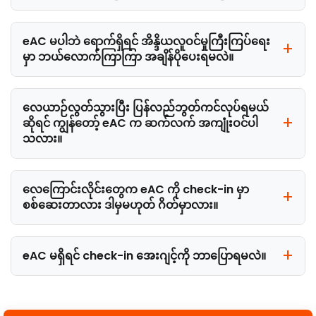
eAC မပါဘဲ ရောက်ရှိရင် အိန္ဒိယလူဝင်မှုကြီးကြပ်ရေး
မှာ ဘယ်လောက်ကြာကြာ အချိန်ပိုပေးရမလဲ။
လေယာဉ်လွတ်သွားပြီး ပြန်လည်ဘွတ်ကင်လုပ်ရမယ်
ဆိုရင် ကျွန်တော့် eAC က ဆက်လက် အကျုံးဝင်ပါ
သလား။
လေကြောင်းလိုင်းတွေက eAC ကို check-in မှာ
စစ်ဆေးတာလား ဒါမှမဟုတ် ဂိတ်မှာလား။
eAC မရှိရင် check-in အေးဂျင့်ကို ဘာပြောရမလဲ။