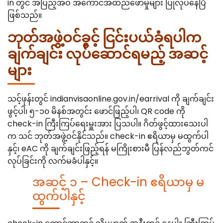
in တွင် အပြည့်အဝ အကောင်အထည်ဖော်မှုများ ပြုလုပ်နေပြီ
ဖြစ်သည်။
ဘုတ်အဖွဲ့ဝင်ခွင့် ငြင်းပယ်ခံရပါက
ချက်ချင်း လုပ်ဆောင်ရမည့် အဆင့်
များ
သင့်ဖုန်းတွင် indianvisaonline.gov.in/earrival ကို ချက်ချင်း
ဖွင့်ပါ၊ ၅-၁၀ မိနစ်အတွင်း ဖောင်ဖြည့်ပါ၊ QR code ကို
check-in ကြီးကြပ်ရေးမှူးအား ပြသပါ။ ဂိတ်ဖွင့်ထားသေးပါ
က သင် ဘုတ်အဖွဲ့ဝင်နိုင်သည်။ check-in ဧရိယာမှ မထွက်ပါ
နှင့်၊ eAC ကို ချက်ချင်းဖြည့်ရန် မကြိုးစားမီ ပြန်လည်ဘွတ်ကင်
လုပ်ခြင်းကို လက်မခံပါနှင့်။
အဆင့် ၁ – Check-in ဧရိယာမှ မ
ထွက်ပါနှင့်