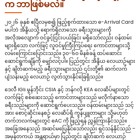
က ဘာဖြစ်မလဲ။
၂၀၂၆ ခုနှစ် ဧပြီလမှစ၍ ဖြည့်စွက်ထားသော e-Arrival Card
မပါဘဲ အိန္ဒိယသို့ ရောက်ရှိလာသော ခရီးသွားများကို
အလိုအလျောက် ဝင်ခွင့်ငြင်းပယ်ခြင်း မရှိသော်လည်း ဝန်ထမ်း
များရှိသော လက်ဖြင့် လူဝင်မှုကြီးကြပ်ရေး ကောင်တာများသို့
လမ်းကြောင်းပြောင်းသည်။ ၃၀-၆၀ မိနစ်ခန့် ထပ်ဆောင်း
ဆောင်ရွက်ချိန်ကို မျှော်လင့်ပါ။ ပြည်တွင်း အိန္ဒိယ လေယာဉ်များ
နှင့် ချိတ်ဆက်မည့် ခရီးသွားများသည် ၎င်းတို့၏ ဆက်လက်
ပျံသန်းမည့် လေယာဉ် လွတ်သွားနိုင်ခြေရှိသည်။
ဒေလီ IGI၊ မွန်ဘိုင်း CSIA နှင့် ဘန်ဂလို KEA လေဆိပ်များတွင်
လက်ဖြင့် စစ်ဆေးသည့် ကောင်တာများသည် မလိုက်နာသော
ခရီးသည်များကို ဆောင်ရွက်ပေးသည်။ ဝန်ထမ်းများသည် သင့်
အား စောင့်ဆိုင်းနေစဉ် လေဆိပ်ရှိ ကွန်ပျူတာများ သို့မဟုတ်
တက်ဘလက်များတွင် eAC ကို ဖြည့်ရန် ညွှန်ကြားနိုင်သည်။
အခြေအနေသည် အဆင်မပြေနိုင်သော်လည်း ရှင်သန်နိုင်သည် –
အမှန်တကယ် အန္တရာယ်မှာ ပြည်တွင်း ချိတ်ဆက် လေယာဉ်