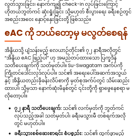
လွတ်သွားခြင်း၊ နောက်ကျ၍ check-in လုပ်ခြင်းကြောင့်
ဟိုတယ်ဘွတ်ကင် ဆုံးရှုံးခြင်း သို့မဟုတ် စီးပွားရေး ခရီးစဉ်တွင်
အစည်းအဝေး နှောင့်နှေးခြင်းတို့ ဖြစ်သည်။
eAC ကို ဘယ်တော့မှ မလွတ်စေရန်
အိန္ဒိယသို့ ပျံသန်းမည့် လေယာဉ်တိုင်း၏ ၇၂ နာရီအလိုတွင်
“အိန္ဒိယ eAC ဖြည့်ပါ” ဟု အမည်တပ်ထားသော ပြက္ခဒိန်
သတိပေးချက်ကို သတ်မှတ်ပါ။ Su-Swagatam အက်ပ်ကို
ကြိုတင်ဒေါင်းလုဒ်လုပ်ပါ။ သင်၏ အရေးပေါ်အဆက်အသွယ်
နှင့် အိန္ဒိယတည်းခိုခန်းလိပ်စာကို မှတ်စုအက်ပ်တွင် သိမ်းဆည်း
ထားပါ၊ သို့မှသာ နောက်ဆုံးမိနစ်တွင် ၎င်းတို့ကို ရှာဖွေနေစရာ မ
လိုတော့ပါ။
၇၂ နာရီ သတိပေးချက်:
သင်၏ လက်မှတ်ကို ဘွတ်ကင်
လုပ်သည့်အခါ သတ်မှတ်ပါ၊ ခရီးမသွားမီ တစ်ရက်အလို
တွင် မဟုတ်ပါ။
ခရီးသွားစစ်ဆေးစာရင်း စံပစ္စည်း:
သင်၏ ထွက်ခွာမည့်