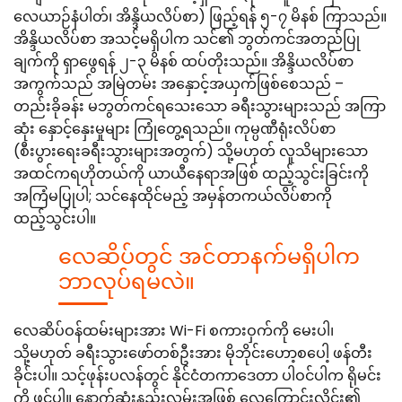
လေယာဉ်နံပါတ်၊ အိန္ဒိယလိပ်စာ) ဖြည့်ရန် ၅-၇ မိနစ် ကြာသည်။
အိန္ဒိယလိပ်စာ အသင့်မရှိပါက သင်၏ ဘွတ်ကင်အတည်ပြု
ချက်ကို ရှာဖွေရန် ၂-၃ မိနစ် ထပ်တိုးသည်။ အိန္ဒိယလိပ်စာ
အကွက်သည် အမြဲတမ်း အနှောင့်အယှက်ဖြစ်စေသည် –
တည်းခိုခန်း မဘွတ်ကင်ရသေးသော ခရီးသွားများသည် အကြာ
ဆုံး နှောင့်နှေးမှုများ ကြုံတွေ့ရသည်။ ကုမ္ပဏီရုံးလိပ်စာ
(စီးပွားရေးခရီးသွားများအတွက်) သို့မဟုတ် လူသိများသော
အထင်ကရဟိုတယ်ကို ယာယီနေရာအဖြစ် ထည့်သွင်းခြင်းကို
အကြံမပြုပါ; သင်နေထိုင်မည့် အမှန်တကယ်လိပ်စာကို
ထည့်သွင်းပါ။
လေဆိပ်တွင် အင်တာနက်မရှိပါက
ဘာလုပ်ရမလဲ။
လေဆိပ်ဝန်ထမ်းများအား Wi-Fi စကားဝှက်ကို မေးပါ၊
သို့မဟုတ် ခရီးသွားဖော်တစ်ဦးအား မိုဘိုင်းဟော့စပေါ့ ဖန်တီး
ခိုင်းပါ။ သင့်ဖုန်းပလန်တွင် နိုင်ငံတကာဒေတာ ပါဝင်ပါက ရိုမင်း
ကို ဖွင့်ပါ။ နောက်ဆုံးနည်းလမ်းအဖြစ် လေကြောင်းလိုင်း၏