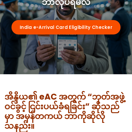
ဘာလုပ်ရမလဲ
Requirements
Visa Types
India e-Arrival Card Eligibility Checker
e-arrival card vs eVisa
Guides
Who Needs It
72-Hour Rule
OCI Cardholders
By Nationality
Su-Swagatam App
Transit Passengers
US Citizens
အိန္ဒိယ၏ eAC အတွက် “ဘုတ်အဖွဲ့
QR Code Guide
Airports
ဝင်ခွင့် ငြင်းပယ်ခံရခြင်း” ဆိုသည်
UK Citizens
Common Mistakes
မှာ အမှန်တကယ် ဘာကိုဆိုလို
Delhi (IGI)
Australia
Portal Troubleshooting
သနည်း။
FAQ
Mumbai