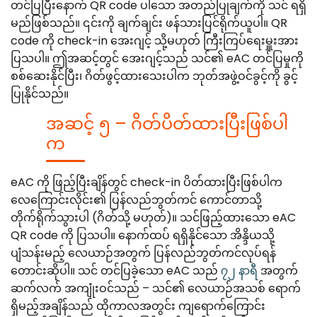
တင်ပြပြီးနောက် QR code ပါသော အတည်ပြုချက်ကို သင် ရရှိ
မည်ဖြစ်သည်။ ၎င်းကို ချက်ချင်း ဖန်သားပြင်ရိုက်ယူပါ။ QR
code ကို check-in အေးဂျင့် သို့မဟုတ် ကြီးကြပ်ရေးမှူးအား
ပြသပါ။ ဤအဆင့်တွင် အေးဂျင့်သည် သင်၏ eAC တင်ပြမှုကို
စစ်ဆေးနိုင်ပြီး၊ ဂိတ်ဖွင့်ထားသေးပါက ဘုတ်အဖွဲ့ဝင်ခွင့်ကို ခွင့်
ပြုနိုင်သည်။
အဆင့် ၅ – ဂိတ်ပိတ်ထားပြီးဖြစ်ပါ
က
eAC ကို ဖြည့်ပြီးချိန်တွင် check-in ပိတ်ထားပြီးဖြစ်ပါက
လေကြောင်းလိုင်း၏ ပြန်လည်ဘွတ်ကင် ကောင်တာသို့
တိုက်ရိုက်သွားပါ (ဂိတ်သို့ မဟုတ်)။ သင်ဖြည့်ထားသော eAC
QR code ကို ပြသပါ။ နောက်ထပ် ရရှိနိုင်သော အိန္ဒိယသို့
ပျံသန်းမည့် လေယာဉ်အတွက် ပြန်လည်ဘွတ်ကင်လုပ်ရန်
တောင်းဆိုပါ။ သင် တင်ပြခဲ့သော eAC သည်
၇၂ နာရီ
အတွက်
ဆက်လက် အကျုံးဝင်သည် – သင်၏ လေယာဉ်အသစ် ရောက်
ရှိမည့်အချိန်သည် ထိုကာလအတွင်း ကျရောက်ကြောင်း