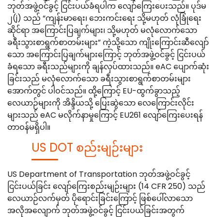
ဘုတ်အဖွဲ့ဝင်ခွင့် ငြင်းပယ်ခံရပါက လျော်ကြေးပေးသည်။ ပုဒ်မ
၂(j) သည် “ကျန်းမာရေး၊ ဘေးကင်းရေး သို့မဟုတ် လုံခြုံရေး
ဆိုင်ရာ အကြောင်းပြချက်များ၊ သို့မဟုတ် မလုံလောက်သော
ခရီးသွားစာရွက်စာတမ်းများ” ကဲ့သို့သော ကျိုးကြောင်းဆီလျော်
သော အကြောင်းပြချက်များကြောင့် ဘုတ်အဖွဲ့ဝင်ခွင့် ငြင်းပယ်
ခံရသော ခရီးသည်များကို ချန်လှပ်ထားသည်။ eAC ပျောက်ဆုံး
ခြင်းသည် မလုံလောက်သော ခရီးသွားစာရွက်စာတမ်းများ
အောက်တွင် ပါဝင်သည်။ ထို့ကြောင့် EU-ထွက်ခွာသည့်
လေယာဉ်များကို အိန္ဒိယသို့ ပြေးဆွဲသော လေကြောင်းလိုင်း
များသည် eAC မလိုက်နာမှုကြောင့် EU261 လျော်ကြေးပေးရန်
တာဝန်မရှိပါ။
US DOT စည်းမျဉ်းများ
US Department of Transportation ဘုတ်အဖွဲ့ဝင်ခွင့်
ငြင်းပယ်ခြင်း လျော်ကြေးစည်းမျဉ်းများ (14 CFR 250) သည်
လေယာဉ်လက်မှတ် ပိုရောင်းခြင်းကြောင့် ဖြစ်ပေါ်လာသော
အလိုအလျောက် ဘုတ်အဖွဲ့ဝင်ခွင့် ငြင်းပယ်ခြင်းအတွက်