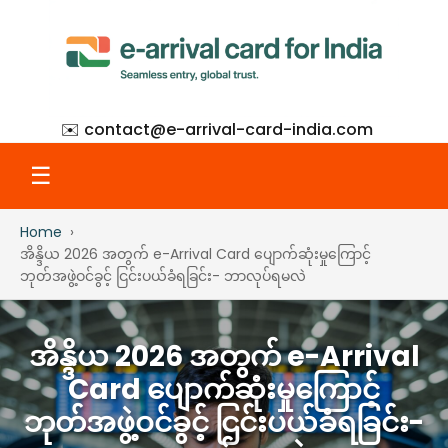
✉️ contact@
e-arrival-card-india.com
☰
Home
Home
အိန္ဒိယ 2026 အတွက် e-Arrival Card ပျောက်ဆုံးမှုကြောင့်
ဘုတ်အဖွဲ့ဝင်ခွင့် ငြင်းပယ်ခံရခြင်း- ဘာလုပ်ရမလဲ
What Is eAC
အိန္ဒိယ 2026 အတွက် e-Arrival
How to Apply
Card ပျောက်ဆုံးမှုကြောင့်
ဘုတ်အဖွဲ့ဝင်ခွင့် ငြင်းပယ်ခံရခြင်း-
Step-by-Step with Screenshots