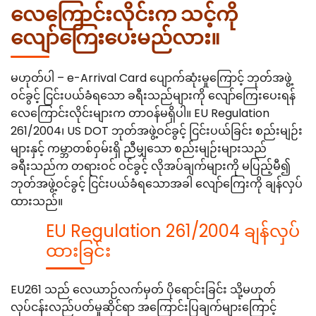
လေကြောင်းလိုင်းက သင့်ကို
လျော်ကြေးပေးမည်လား။
မဟုတ်ပါ – e-Arrival Card ပျောက်ဆုံးမှုကြောင့် ဘုတ်အဖွဲ့
ဝင်ခွင့် ငြင်းပယ်ခံရသော ခရီးသည်များကို လျော်ကြေးပေးရန်
လေကြောင်းလိုင်းများက တာဝန်မရှိပါ။ EU Regulation
261/2004၊ US DOT ဘုတ်အဖွဲ့ဝင်ခွင့် ငြင်းပယ်ခြင်း စည်းမျဉ်း
များနှင့် ကမ္ဘာတစ်ဝှမ်းရှိ ညီမျှသော စည်းမျဉ်းများသည်
ခရီးသည်က တရားဝင် ဝင်ခွင့် လိုအပ်ချက်များကို မပြည့်မီ၍
ဘုတ်အဖွဲ့ဝင်ခွင့် ငြင်းပယ်ခံရသောအခါ လျော်ကြေးကို ချန်လှပ်
ထားသည်။
EU Regulation 261/2004 ချန်လှပ်
ထားခြင်း
EU261 သည် လေယာဉ်လက်မှတ် ပိုရောင်းခြင်း သို့မဟုတ်
လုပ်ငန်းလည်ပတ်မှုဆိုင်ရာ အကြောင်းပြချက်များကြောင့်