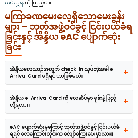
လမ်းညွှန်
ကို ကြည့်ပါ။
မကြာခဏမေးလေ့ရှိသောမေးခွန်း
များ – ဘုတ်အဖွဲ့ဝင်ခွင့် ငြင်းပယ်ခံရ
ခြင်းနှင့် အိန္ဒိယ eAC ပျောက်ဆုံး
ခြင်း
အိန္ဒိယလေယာဉ်အတွက် check-in လုပ်တဲ့အခါ e-
Arrival Card မရှိရင် ဘာဖြစ်မလဲ။
အိန္ဒိယ e-Arrival Card ကို လေဆိပ်မှာ ဖုန်းနဲ့ ဖြည့်
လို့ရလား။
eAC ပျောက်ဆုံးမှုကြောင့် ဘုတ်အဖွဲ့ဝင်ခွင့် ငြင်းပယ်ခံ
ရရင် လေကြောင်းလိုင်းက လျော်ကြေးပေးမှာလား။