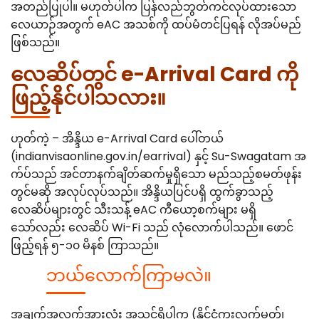
အတည်ပြုပါ။ မဟုတ်ပါက ပြန်လည်ဘွတ်ကင်လုပ်ထားသော
လေယာဉ်အတွက် eAC အသစ်ကို ထပ်မံတင်ပြရန် လိုအပ်မည်
ဖြစ်သည်။
လေဆိပ်တွင် e-Arrival Card ကို
ဖြည့်နိုင်ပါသလား။
ဟုတ်ကဲ့ – အိန္ဒိယ e-Arrival Card ပေါ်တယ်
(indianvisaonline.gov.in/earrival) နှင့် Su-Swagatam အ
က်ပ်သည် အင်တာနက်ချိတ်ဆက်မှုရှိသော မည်သည့်စမတ်ဖုန်း
တွင်မဆို အလုပ်လုပ်သည်။ အိန္ဒိယပြင်ပရှိ ထွက်ခွာသည့်
လေဆိပ်များတွင် သီးသန့် eAC ကီယော့စက်များ မရှိ
သော်လည်း လေဆိပ် Wi-Fi သည် လုံလောက်ပါသည်။ ဖောင်
ဖြည့်ရန် ၅-၁၀ မိနစ် ကြာသည်။
ဘယ်လောက်ကြာမလဲ။
အချက်အလက်အားလုံး အသင့်ရှိပါက (နိုင်ငံကူးလက်မှတ်၊