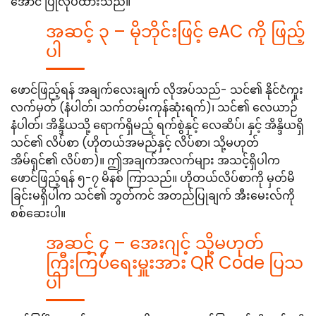
အောင် ပြုလုပ်ထားသည်။
အဆင့် ၃ – မိုဘိုင်းဖြင့် eAC ကို ဖြည့်
ပါ
ဖောင်ဖြည့်ရန် အချက်လေးချက် လိုအပ်သည်- သင်၏ နိုင်ငံကူး
လက်မှတ် (နံပါတ်၊ သက်တမ်းကုန်ဆုံးရက်)၊ သင်၏ လေယာဉ်
နံပါတ်၊ အိန္ဒိယသို့ ရောက်ရှိမည့် ရက်စွဲနှင့် လေဆိပ်၊ နှင့် အိန္ဒိယရှိ
သင်၏ လိပ်စာ (ဟိုတယ်အမည်နှင့် လိပ်စာ၊ သို့မဟုတ်
အိမ်ရှင်၏ လိပ်စာ)။ ဤအချက်အလက်များ အသင့်ရှိပါက
ဖောင်ဖြည့်ရန် ၅-၇ မိနစ် ကြာသည်။ ဟိုတယ်လိပ်စာကို မှတ်မိ
ခြင်းမရှိပါက သင်၏ ဘွတ်ကင် အတည်ပြုချက် အီးမေးလ်ကို
စစ်ဆေးပါ။
အဆင့် ၄ – အေးဂျင့် သို့မဟုတ်
ကြီးကြပ်ရေးမှူးအား QR Code ပြသ
ပါ