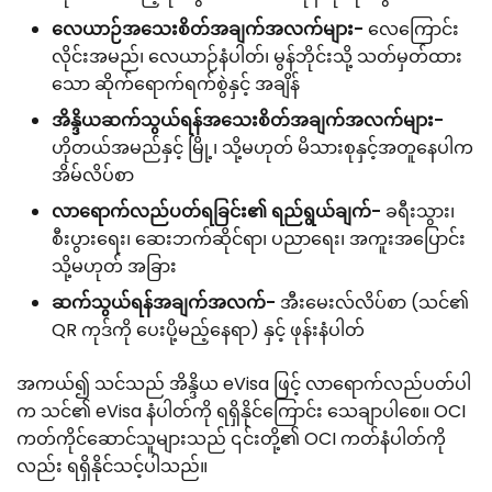
လေယာဉ်အသေးစိတ်အချက်အလက်များ-
လေကြောင်း
လိုင်းအမည်၊ လေယာဉ်နံပါတ်၊ မွန်ဘိုင်းသို့ သတ်မှတ်ထား
သော ဆိုက်ရောက်ရက်စွဲနှင့် အချိန်
အိန္ဒိယဆက်သွယ်ရန်အသေးစိတ်အချက်အလက်များ-
ဟိုတယ်အမည်နှင့် မြို့၊ သို့မဟုတ် မိသားစုနှင့်အတူနေပါက
အိမ်လိပ်စာ
လာရောက်လည်ပတ်ရခြင်း၏ ရည်ရွယ်ချက်-
ခရီးသွား၊
စီးပွားရေး၊ ဆေးဘက်ဆိုင်ရာ၊ ပညာရေး၊ အကူးအပြောင်း
သို့မဟုတ် အခြား
ဆက်သွယ်ရန်အချက်အလက်-
အီးမေးလ်လိပ်စာ (သင်၏
QR ကုဒ်ကို ပေးပို့မည့်နေရာ) နှင့် ဖုန်းနံပါတ်
အကယ်၍ သင်သည် အိန္ဒိယ eVisa ဖြင့် လာရောက်လည်ပတ်ပါ
က သင်၏ eVisa နံပါတ်ကို ရရှိနိုင်ကြောင်း သေချာပါစေ။ OCI
ကတ်ကိုင်ဆောင်သူများသည် ၎င်းတို့၏ OCI ကတ်နံပါတ်ကို
လည်း ရရှိနိုင်သင့်ပါသည်။