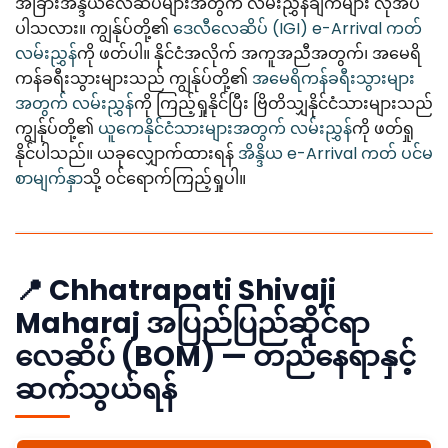
အခြားအိန္ဒိယလေဆိပ်များအတွက် လမ်းညွှန်ချက်များ လိုအပ်
ပါသလား။ ကျွန်ုပ်တို့၏
ဒေလီလေဆိပ် (IGI) e-Arrival ကတ်
လမ်းညွှန်
ကို ဖတ်ပါ။ နိုင်ငံအလိုက် အကူအညီအတွက်၊ အမေရိ
ကန်ခရီးသွားများသည် ကျွန်ုပ်တို့၏
အမေရိကန်ခရီးသွားများ
အတွက် လမ်းညွှန်
ကို ကြည့်ရှုနိုင်ပြီး ဗြိတိသျှနိုင်ငံသားများသည်
ကျွန်ုပ်တို့၏
ယူကေနိုင်ငံသားများအတွက် လမ်းညွှန်
ကို ဖတ်ရှု
နိုင်ပါသည်။ ယခုလျှောက်ထားရန်
အိန္ဒိယ e-Arrival ကတ် ပင်မ
စာမျက်နှာ
သို့ ဝင်ရောက်ကြည့်ရှုပါ။
📍 Chhatrapati Shivaji
Maharaj အပြည်ပြည်ဆိုင်ရာ
လေဆိပ် (BOM) — တည်နေရာနှင့်
ဆက်သွယ်ရန်