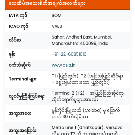
လေဆိပ်အသေးစိတ်အချက်အလက်များ
IATA ကုဒ်
BOM
ICAO ကုဒ်
VABB
Sahar, Andheri East, Mumbai,
လိပ်စာ
Maharashtra 400099, India
ဖုန်း
+91-22-66851010
ဝက်ဘ်ဆိုက်
www.csia.in
T1 (ပြည်တွင်း), T2 (အပြည်ပြည်ဆိုင်ရာ
Terminal များ
+ ရွေးချယ်ထားသော ပြည်တွင်း)
Terminal 2 (T2) – အပြည်ပြည်ဆိုင်ရာ
လူဝင်မှုကြီးကြပ်ရေး
ဆိုက်ရောက်မှုများအားလုံး
မွန်ဘိုင်းမြို့လယ် (Colaba) မှ မြောက်
အကွာအဝေး
ဘက် 30 ကီလိုမီတာ
Metro Line 1 (Ghatkopar), Versova
အကူးအပြောင်း
သို့မဟုတ် T2 သို့ ဘတ်စ်ကား/တက္ကစီ