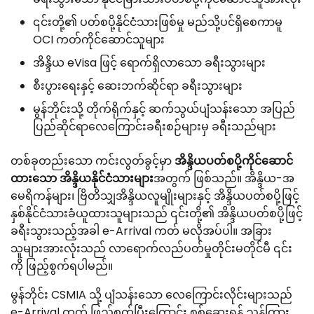
၎င်းတို့၏ ပတ်စပို့နိုင်ငံသားဖြစ်မှု မည်သို့ပင်ရှိစေကာမူ
OCI ကတ်ကိုင်ဆောင်သူများ
အိန္ဒိယ eVisa ဖြင့် ရောက်ရှိလာသော ခရီးသွားများ
စီးပွားရေးနှင့် ဆေးဘက်ဆိုင်ရာ ခရီးသွားများ
မွန်ဘိုင်းသို့ တိုက်ရိုက်နှင့် ဆက်သွယ်ပျံသန်းသော အပြည်
ပြည်ဆိုင်ရာလေကြောင်းခရီးစဉ်များမှ ခရီးသည်များ
တစ်ခုတည်းသော ကင်းလွတ်ခွင့်မှာ
အိန္ဒိယပတ်စပို့ကိုင်ဆောင်
ထားသော အိန္ဒိယနိုင်ငံသားများ
အတွက် ဖြစ်သည်။ အိန္ဒိယ-အ
မေရိကန်များ၊ ဗြိတိသျှအိန္ဒိယလူမျိုးများနှင့် အိန္ဒိယပတ်စပို့ဖြင့်
နှစ်နိုင်ငံသားခံယူထားသူများသည် ၎င်းတို့၏ အိန္ဒိယပတ်စပို့ဖြင့်
ခရီးသွားသည့်အခါ e-Arrival ကတ် မလိုအပ်ပါ။ အခြား
သူများအားလုံးသည် လာရောက်လည်ပတ်မှုတိုင်းမတိုင်မီ ၎င်း
ကို ဖြည့်စွက်ရပါမည်။
မွန်ဘိုင်း CSMIA သို့ ပျံသန်းသော လေကြောင်းလိုင်းများသည်
e-Arrival ကတ် ဖြည့်စွက်ပြီးကြောင်း စစ်ဆေးရန် ညွှန်ကြား