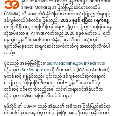
အိ
န္ဒိယ e-Arrival ကတ်သည် မွန်ဘိုင်းရှိ Chhatrapati
Canada
Error Correction
Shivaji Maharaj အပြည်ပြည်ဆိုင်ရာလေဆိပ်
Languages
Bangalore
(CSMIA) သို့ မရောက်မီ နိုင်ငံခြားသားအားလုံး ဖြည့်စွက်ရမည့်
EU Citizens
Missed Deadline
ဒစ်ဂျစ်တယ်ပုံစံတစ်ခုဖြစ်သည်။
2026 ခုနှစ် ဧပြီလ 1 ရက်နေ့
NRI Guide
မှစ၍ အိန္ဒိယလူဝင်မှုကြီးကြပ်ရေးဗျူရိုမှ အပြည့်အဝမဖြစ်မနေ
လိုအပ်သော e-Arrival ကတ်သည် 2026 ခုနှစ် မတ်လ 31 ရက်
နေ့တွင် မွန်ဘိုင်းအပါအဝင် အိန္ဒိယလေဆိပ်အားလုံးတွင်
ဖျက်သိမ်းခဲ့သော စာရွက်ဆင်းသက်ကတ်ကို အစားထိုးလိုက်ပါ
သည်။
ပုံစံသည် အခမဲ့ဖြစ်ပြီး
indianvisaonline.gov.in/earrival
သို့မဟုတ်
Su-Swagatam
မိုဘိုင်းအက်ပ် (iOS နှင့် Android)
မှတစ်ဆင့် ရရှိနိုင်သည်။ ၎င်းသည် ဒစ်ဂျစ်တယ်ဆိုက်ရောက်
ကြေညာချက်ဖြစ်ပြီး ဗီဇာမဟုတ်ပါ – မွန်ဘိုင်းလေဆိပ်မှ
တစ်ဆင့် ဝင်ရောက်သည့်အခါ သင်၏တရားဝင်အိန္ဒိယဗီဇာ
သို့မဟုတ် eVisa အပြင် လိုအပ်ပါသည်။
မွန်ဘိုင်း၏ CSMIA သည် အိန္ဒိယ၏ အဓိကအပြည်ပြည်ဆိုင်ရာ
ဝင်ပေါက်နှစ်ခုအနက်မှ တစ်ခုဖြစ်ပြီး အမေရိကန်၊ ယူနိုက်တက်