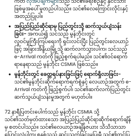
ကတ်
လိုအပ်ချက်များ
သည် သင်၏ခရီးစဉ်နှင့် နိုင်ငံသား
ဖြစ်မှုအပေါ် မူတည်ပါသည်။ သင်၏လေကြောင်းလိုင်းနှင့်
အတည်ပြုပါ။
အပြည်ပြည်ဆိုင်ရာမှ ပြည်တွင်းသို့ ဆက်သွယ်ပျံသန်း
ခြင်း-
အကယ်၍ သင်သည် မွန်ဘိုင်းတွင်
လူဝင်မှုကြီးကြပ်ရေးကို ရှင်းလင်းပြီး ပြည်တွင်းလေယာဉ်
ဖြင့် အခြားအိန္ဒိယမြို့သို့ ဆက်လက်သွားပါက၊ သင်သည်
e-Arrival ကတ်ကို ဖြည့်စွက်ရပါမည်။ သင်၏ဝင်ရောက်
ရာနေရာသည် မွန်ဘိုင်း CSMIA ဖြစ်သည်။
မွန်ဘိုင်းတွင် ခေတ္တရပ်နားခြင်းဖြင့် ရောက်ရှိလာခြင်း-
သင်၏မွန်ဘိုင်းဆိုက်ရောက်ရက်စွဲနှင့် လေယာဉ်အတွက် e-
Arrival ကတ်ကို ဖြည့်စွက်ပါ၊ သင်၏ဆက်လက်ပြည်တွင်း
ဆက်သွယ်ပျံသန်းမှုအတွက် မဟုတ်ပါ။
72 နာရီပြတင်းပေါက်သည် မွန်ဘိုင်း CSMIA သို့
သင်၏သတ်မှတ်ထားသော အပြည်ပြည်ဆိုင်ရာဆိုက်ရောက်ချိန်
မှ စတင်ပါသည်။ သင်၏လေယာဉ်အချိန်ဇယား သိသိသာသာ
ပြောင်းလဲပါက၊ စနစ်သည် ဆင်းသက်ခြင်းမပြုမီ သင်၏တင်ပြ