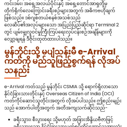
ကင်းဒမ်း၊ အရှေ့အလယ်ပိုင်းနှင့် အရှေ့တောင်အာရှတို့မှ
တိုက်ရိုက်လေကြောင်းခရီးစဉ်များအတွက် အဓိကဗဟိုချက်
ဖြစ်သည်။ ဒစ်ဂျစ်တယ်စနစ်အသစ်သည်
လေဆိပ်၏အလုပ်များသော အပြည်ပြည်ဆိုင်ရာ Terminal 2
တွင် ပျမ်းမျှလူဝင်မှုကြီးကြပ်ရေးလုပ်ငန်းစဉ်အချိန်များကို
လျှော့ချရန် ဒီဇိုင်းထုတ်ထားပါသည်။
မွန်ဘိုင်းသို့ မပျံသန်းမီ e-Arrival
ကတ်ကို မည်သူဖြည့်စွက်ရန် လိုအပ်
သနည်း
e-Arrival ကတ်သည် မွန်ဘိုင်း CSMIA သို့ ရောက်ရှိလာသော
နိုင်ငံခြားသားတိုင်းနှင့် Overseas Citizen of India (OCI)
ကတ်ကိုင်ဆောင်သူတိုင်းအတွက် လိုအပ်ပါသည်။ ဤစည်းမျဉ်း
သည် အောက်ပါတို့အတွက် အတိအကျသက်ဆိုင်သည်-
ခရီးသွား၊ စီးပွားရေး သို့မဟုတ် အခြားအိန္ဒိယဗီဇာဖြင့်
ခရီးသွားသော နိုင်ငံခြားသားပတ်စပို့ကိုင်ဆောင်သူအားလုံး