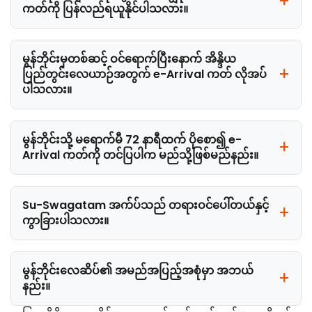
ကတ်ကို ပြန်လည်ရယူနိုင်ပါသလား။
မွန်ဘိုင်းမှတစ်ဆင့် ဝင်ရောက်ပြီးနောက် အိန္ဒိယ
ပြည်တွင်းလေယာဉ်အတွက် e-Arrival ကတ် လိုအပ်
ပါသလား။
မွန်ဘိုင်းသို့ မရောက်မီ 72 နာရီထက် ပိုစော၍ e-
Arrival ကတ်ကို တင်ပြပါက မည်သို့ဖြစ်မည်နည်း။
Su-Swagatam အက်ပ်သည် တရားဝင်ပေါ်တယ်နှင့်
ကွာခြားပါသလား။
မွန်ဘိုင်းလေဆိပ်၏ အမည်အပြည့်အစုံမှာ အဘယ်
နည်း။