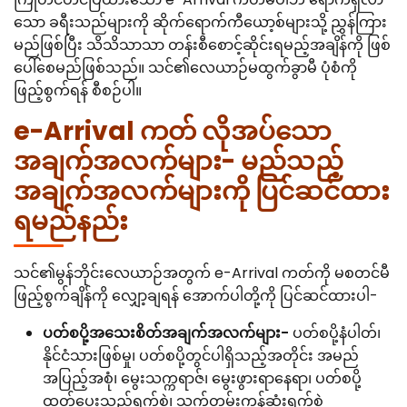
သော ခရီးသည်များကို ဆိုက်ရောက်ကီယော့စ်များသို့ ညွှန်ကြား
မည်ဖြစ်ပြီး သိသိသာသာ တန်းစီစောင့်ဆိုင်းရမည့်အချိန်ကို ဖြစ်
ပေါ်စေမည်ဖြစ်သည်။ သင်၏လေယာဉ်မထွက်ခွာမီ ပုံစံကို
ဖြည့်စွက်ရန် စီစဉ်ပါ။
e-Arrival ကတ် လိုအပ်သော
အချက်အလက်များ- မည်သည့်
အချက်အလက်များကို ပြင်ဆင်ထား
ရမည်နည်း
သင်၏မွန်ဘိုင်းလေယာဉ်အတွက် e-Arrival ကတ်ကို မစတင်မီ
ဖြည့်စွက်ချိန်ကို လျှော့ချရန် အောက်ပါတို့ကို ပြင်ဆင်ထားပါ-
ပတ်စပို့အသေးစိတ်အချက်အလက်များ-
ပတ်စပို့နံပါတ်၊
နိုင်ငံသားဖြစ်မှု၊ ပတ်စပို့တွင်ပါရှိသည့်အတိုင်း အမည်
အပြည့်အစုံ၊ မွေးသက္ကရာဇ်၊ မွေးဖွားရာနေရာ၊ ပတ်စပို့
ထုတ်ပေးသည့်ရက်စွဲ၊ သက်တမ်းကုန်ဆုံးရက်စွဲ