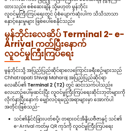
ထားသည်။ စစ်ဆေးချိန် သို့မဟုတ် မွန်ဘိုင်း
လူဝင်မှုကြီးကြပ်ရေးတွင် ပုံစံပျောက်ဆုံးပါက သိသိသာသာ
နှောင့်နှေးမှုများ ဖြစ်ပေါ်စေနိုင်သည်။
မွန်ဘိုင်းလေဆိပ် Terminal 2- e-
Arrival ကတ်ပြီးနောက်
လူဝင်မှုကြီးကြပ်ရေး
မွန်ဘိုင်းသို့ အပြည်ပြည်ဆိုင်ရာလေကြောင်းခရီးစဉ်များသည်
Chhatrapati Shivaji Maharaj အပြည်ပြည်ဆိုင်ရာ
လေဆိပ်၏
Terminal 2 (T2)
တွင် ဆင်းသက်ပါသည်။
လေယာဉ်ပေါ်မှဆင်းပြီး လူဝင်မှုကြီးကြပ်ရေးဆိုင်းဘုတ်များကို
လိုက်နာပြီးနောက် မျှော်လင့်ရမည့်အရာများမှာ အောက်ပါ
အတိုင်းဖြစ်သည်-
သင်၏နိုင်ငံခြားပတ်စပို့၊ တရားဝင်အိန္ဒိယဗီဇာနှင့် သင်၏
e-Arrival ကတ်မှ QR ကုဒ်ကို လူဝင်မှုကြီးကြပ်ရေး