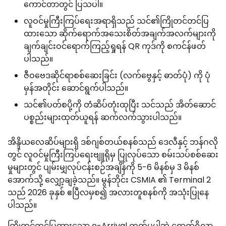
ကောင်တာတွင် ပြသပါ။
လူဝင်မှုကြီးကြပ်ရေးအရာရှိသည် သင်၏ကြိုတင်တင်ပြ
ထားသော ဆိုက်ရောက်အသေးစိတ်အချက်အလက်များကို
ချက်ချင်းဝင်ရောက်ကြည့်ရှုရန် QR ကုဒ်ကို စကင်န်ဖတ်
ပါသည်။
ဇီဝဗေဒဆိုင်ရာစစ်ဆေးခြင်း (လက်ဗွေနှင့် ဓာတ်ပုံ) ကို ပုံ
မှန်အတိုင်း ဆောင်ရွက်ပါသည်။
သင်၏ပတ်စပို့ကို တံဆိပ်တုံးထုပြီး သင်သည် အိတ်ဆောင်
ပစ္စည်းများထုတ်ယူရန် ဆက်လက်သွားပါသည်။
အိန္ဒိယလေဆိပ်များရှိ ဒစ်ဂျစ်တယ်စနစ်သည် ဒေလီနှင့် ဘန်ဂလို
တွင် လူဝင်မှုကြီးကြပ်ရေးဗျူရိုမှ ပြုလုပ်သော စမ်းသပ်စစ်ဆေး
မှုများတွင် ပျမ်းမျှလုပ်ငန်းစဉ်အချိန်ကို 5-6 မိနစ်မှ 3 မိနစ်
အောက်သို့ လျှော့ချခဲ့သည်။ မွန်ဘိုင်း CSMIA ၏ Terminal 2
သည် 2026 ခုနှစ် ဧပြီလမှစ၍ အလားတူစနစ်ကို အသုံးပြုနေ
ပါသည်။
ကြိုတင်တင်ပြထားသော e-Arrival ကတ်မပါဘဲ ရောက်ရှိလာ