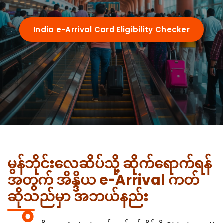
Requirements
India e-Arrival Card Eligibility Checker
Visa Types
e-arrival card vs eVisa
Guides
Who Needs It
72-Hour Rule
OCI Cardholders
By Nationality
Su-Swagatam App
Transit Passengers
US Citizens
မွန်ဘိုင်းလေဆိပ်သို့ ဆိုက်ရောက်ရန်
QR Code Guide
Airports
အတွက် အိန္ဒိယ e-Arrival ကတ်
UK Citizens
Common Mistakes
ဆိုသည်မှာ အဘယ်နည်း
Delhi (IGI)
Australia
Portal Troubleshooting
FAQ
Mumbai