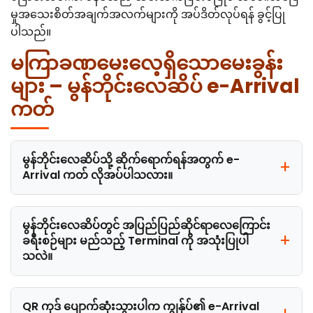
မှုအသေးစိတ်အချက်အလက်များကို အပ်ဒိတ်လုပ်ရန် ခွင့်ပြု
ပါသည်။
မကြာခဏမေးလေ့ရှိသောမေးခွန်း
များ – မွန်ဘိုင်းလေဆိပ် e-Arrival
ကတ်
မွန်ဘိုင်းလေဆိပ်သို့ ဆိုက်ရောက်ရန်အတွက် e-
Arrival ကတ် လိုအပ်ပါသလား။
မွန်ဘိုင်းလေဆိပ်တွင် အပြည်ပြည်ဆိုင်ရာလေကြောင်း
ခရီးစဉ်များ မည်သည့် Terminal ကို အသုံးပြုပါ
သလဲ။
QR ကုဒ် ပျောက်ဆုံးသွားပါက ကျွန်ုပ်၏ e-Arrival