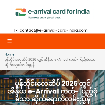
✉️ contact@
e-arrival-card-india.com
☰
Home
Home
မွန်ဘိုင်းလေဆိပ် 2026 တွင် အိန္ဒိယ e-Arrival ကတ်- ပြည့်စုံသော
ဆိုက်ရောက်လမ်းညွှန်
What Is eAC
မွန်ဘိုင်းလေဆိပ် 2026 တွင်
How to Apply
အိန္ဒိယ e-Arrival ကတ်- ပြည့်စုံ
သော ဆိုက်ရောက်လမ်းညွှန်
Step-by-Step with Screenshots