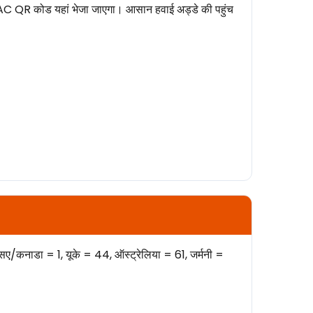
 eAC QR कोड यहां भेजा जाएगा। आसान हवाई अड्डे की पहुंच
एसए/कनाडा = 1, यूके = 44, ऑस्ट्रेलिया = 61, जर्मनी =