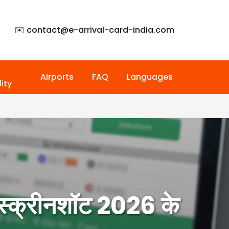
✉️ contact@
e-arrival-card-india.com
Airports
FAQ
Languages
ity
 स्क्रीनशॉट 2026 के