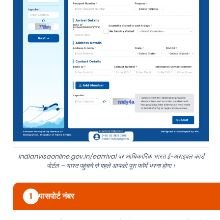
indianvisaonline.gov.in/earrival पर आधिकारिक भारत ई-अराइवल कार्ड
पोर्टल – भारत पहुंचने से पहले आपको पूरा फॉर्म भरना होगा।
पासपोर्ट नंबर
1