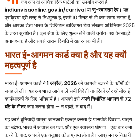
जब आप दो आधिकारिक पोर्टलों का उपयोग करते हैं:
Canada
Error Correction
indianvisaonline.gov.in/earrival
या
सु-स्वागतम ऐप
। यह
Languages
Bangalore
EU Citizens
प्रक्रिया पूरी तरह से निःशुल्क है, इसमें 10 मिनट से भी कम समय लगता है,
Missed Deadline
और आपका डेटा भारत के डिजिटल व्यक्तिगत डेटा संरक्षण अधिनियम 2025
NRI Guide
के तहत सुरक्षित है। इस सेवा के लिए शुल्क लेने वाली तृतीय-पक्ष वेबसाइटें
अनावश्यक हैं और सबसे खराब स्थिति में खतरनाक भी हैं।
भारत ई-आगमन कार्ड क्या है और यह क्यों
महत्वपूर्ण है
भारत ई-आगमन कार्ड ने
1 अप्रैल, 2026
को कागजी उतरने के फॉर्मों की
जगह ले ली। यह अब भारत आने वाले सभी विदेशी नागरिकों और ओसीआई
कार्डधारकों के लिए अनिवार्य है। आपको इसे
अपने निर्धारित आगमन से 72
घंटे के भीतर
जमा करना होगा — न पहले, न बाद में।
यह कार्ड बुनियादी यात्रा जानकारी एकत्र करता है: पासपोर्ट विवरण, यात्रा
का उद्देश्य, भारत में आवास का पता, और एक स्वास्थ्य घोषणा। एक बार जमा
करने के बाद, आपको एक क्यूआर कोड प्राप्त होता है। आव्रजन अधिकारी