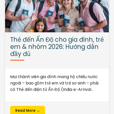
Thẻ đến Ấn Độ cho gia đình, trẻ
em & nhóm 2026: Hướng dẫn
đầy đủ
Mọi thành viên gia đình mang hộ chiếu nước
ngoài – bao gồm trẻ em và trẻ sơ sinh – phải
có Thẻ đến điện tử Ấn Độ (India e-Arrival…
Read More →