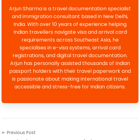
Arjun Sharma is a travel documentation specialist
and immigration consultant based in New Delhi,
India. With over 10 years of experience helping
Indian travellers navigate visa and arrival card
requirements across Southeast Asia, he
specialises in e-visa systems, arrival card
registrations, and digital travel documentation.
Arjun has personally assisted thousands of Indian
passport holders with their travel paperwork and
is passionate about making international travel
accessible and stress-free for Indian citizens.
← Previous Post