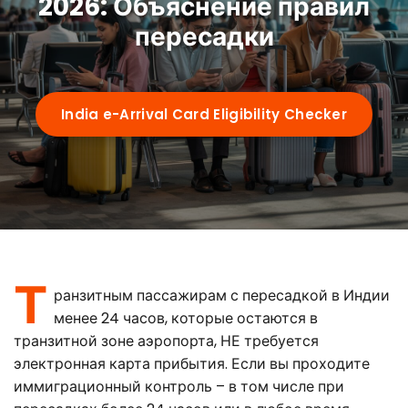
2026: Объяснение правил
Requirements
пересадки
Visa Types
India e-Arrival Card Eligibility Checker
e-arrival card vs eVisa
Guides
Who Needs It
72-Hour Rule
OCI Cardholders
By Nationality
Su-Swagatam App
Transit Passengers
Т
US Citizens
QR Code Guide
ранзитным пассажирам с пересадкой в Индии
Airports
менее 24 часов, которые остаются в
UK Citizens
Common Mistakes
транзитной зоне аэропорта, НЕ требуется
электронная карта прибытия. Если вы проходите
Delhi (IGI)
Australia
Portal Troubleshooting
FAQ
иммиграционный контроль – в том числе при
Mumbai