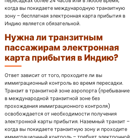
пересадках более 24 часов или в любое время,
Canada
Error Correction
когда вы покидаете международную транзитную
Languages
Bangalore
зону – бесплатная электронная карта прибытия в
EU Citizens
Missed Deadline
Индию является обязательной.
NRI Guide
Нужна ли транзитным
пассажирам электронная
карта прибытия в Индию?
Ответ зависит от того, проходите ли вы
иммиграционный контроль во время пересадки.
Транзит в транзитной зоне аэропорта (пребывание
в международной транзитной зоне без
прохождения иммиграционного контроля)
освобождается от необходимости получения
электронной карты прибытия. Наземный транзит –
когда вы покидаете транзитную зону и проходите
иммиграционный контроль – требует электронной