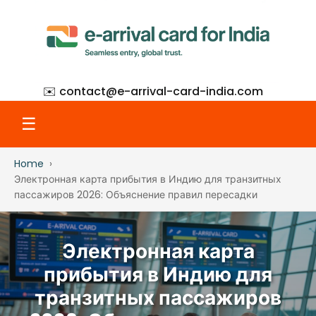
✉️ contact@
e-arrival-card-india.com
☰
Home
Home
Электронная карта прибытия в Индию для транзитных
пассажиров 2026: Объяснение правил пересадки
What Is eAC
Электронная карта
How to Apply
прибытия в Индию для
транзитных пассажиров
Step-by-Step with Screenshots