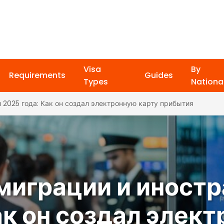
Visa
By
Requirements
Guides
Types
National
 2025 года: Как он создал электронную карту прибытия
миграции и иност
ак он создал элек