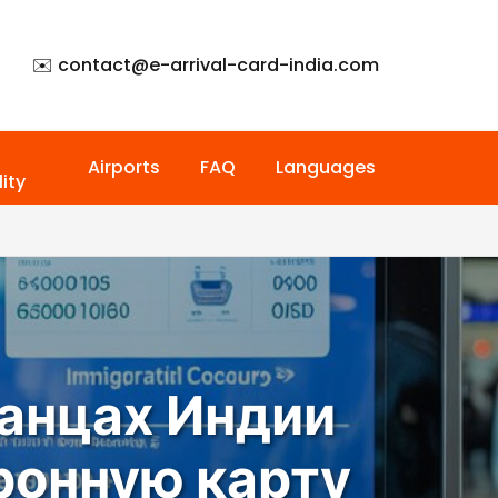
✉️ contact@
e-arrival-card-india.com
Airports
FAQ
Languages
ity
ранцах Индии
тронную карту